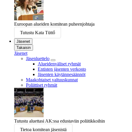
Euroopan alueiden komitean puheenjohtaja
Tutustu Kata Tüttő
Jäsenet
Takaisin
Jäsenet
Jäsenluettelo
Alueidenväliset ryhmät
Entisten jäsenten verkosto
Jäsenten käytännesäännöt
Maakohtaiset valtuuskunnat
Poliittiset ryhmät
Tutustu aluettasi AK:ssa edustaviin poliitikkoihin
Tietoa komitean jäsenistä