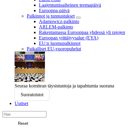
Laajentumisaiheinen teemapäivä
Eurooppa-päivä
Palkinnot ja tunnustukset
Adamowicz-palkinto
ARLEM-palkinto
Rakentamassa Eurooppaa yhdessä yli rajojen
Euroopan yrittäjyysalue (EYA)
EU:n luomupalkinnot
Paikalliset EU-vuoropuhelut
Seuraa komitean täysistuntoja ja tapahtumia suorana
Suoratoistot
Uutiset
Search
in
Reset
Euroopan
Etsi
alueiden
komitea