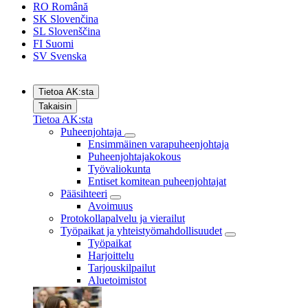
RO
Română
SK
Slovenčina
SL
Slovenščina
FI
Suomi
SV
Svenska
Tietoa AK:sta
Takaisin
Tietoa AK:sta
Puheenjohtaja
Ensimmäinen varapuheenjohtaja
Puheenjohtajakokous
Työvaliokunta
Entiset komitean puheenjohtajat
Pääsihteeri
Avoimuus
Protokollapalvelu ja vierailut
Työpaikat ja yhteistyömahdollisuudet
Työpaikat
Harjoittelu
Tarjouskilpailut
Aluetoimistot