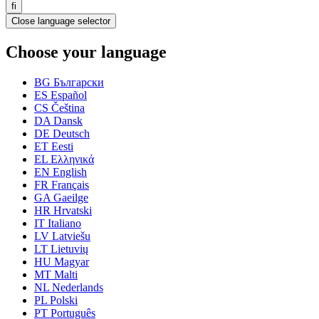
fi
Close language selector
Choose your language
BG
Български
ES
Español
CS
Čeština
DA
Dansk
DE
Deutsch
ET
Eesti
EL
Ελληνικά
EN
English
FR
Français
GA
Gaeilge
HR
Hrvatski
IT
Italiano
LV
Latviešu
LT
Lietuvių
HU
Magyar
MT
Malti
NL
Nederlands
PL
Polski
PT
Português