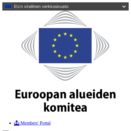
pääsisältöön
EU:n virallinen verkkosivusto
Kotisivu
Euroopan
alueiden
komitea
Members' Portal