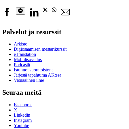
Facebook
Linkedin
X
Whatsapp
Sähköpostiosoite
Messenger
Palvelut ja resurssit
Arkisto
Digiosaamisen mestarikurssit
eTranslation
Mobiilisovellus
Podcastit
Istunnot suoratoistona
Järjestä tapahtuma AK:ssa
Visuaalinen ilme
Seuraa meitä
Facebook
X
Linkedin
Instagram
Youtube