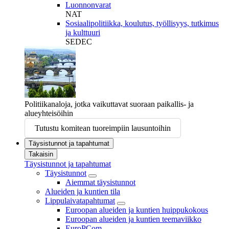
Luonnonvarat
NAT
Sosiaalipolitiikka, koulutus, työllisyys, tutkimus
ja kulttuuri
SEDEC
Politiikanaloja, jotka vaikuttavat suoraan paikallis- ja
alueyhteisöihin
Tutustu komitean tuoreimpiin lausuntoihin
Täysistunnot ja tapahtumat
Takaisin
Täysistunnot ja tapahtumat
Täysistunnot
Aiemmat täysistunnot
Alueiden ja kuntien tila
Lippulaivatapahtumat
Euroopan alueiden ja kuntien huippukokous
Euroopan alueiden ja kuntien teemaviikko
EuroPCom