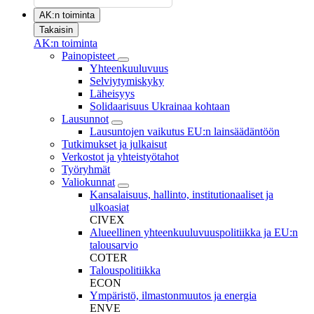
AK:n toiminta
Takaisin
AK:n toiminta
Painopisteet
Yhteenkuuluvuus
Selviytymiskyky
Läheisyys
Solidaarisuus Ukrainaa kohtaan
Lausunnot
Lausuntojen vaikutus EU:n lainsäädäntöön
Tutkimukset ja julkaisut
Verkostot ja yhteistyötahot
Työryhmät
Valiokunnat
Kansalaisuus, hallinto, institutionaaliset ja
ulkoasiat
CIVEX
Alueellinen yhteenkuuluvuuspolitiikka ja EU:n
talousarvio
COTER
Talouspolitiikka
ECON
Ympäristö, ilmastonmuutos ja energia
ENVE