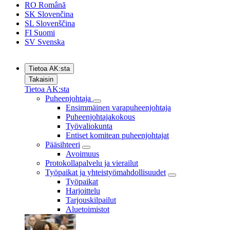
RO
Română
SK
Slovenčina
SL
Slovenščina
FI
Suomi
SV
Svenska
Tietoa AK:sta
Takaisin
Tietoa AK:sta
Puheenjohtaja
Ensimmäinen varapuheenjohtaja
Puheenjohtajakokous
Työvaliokunta
Entiset komitean puheenjohtajat
Pääsihteeri
Avoimuus
Protokollapalvelu ja vierailut
Työpaikat ja yhteistyömahdollisuudet
Työpaikat
Harjoittelu
Tarjouskilpailut
Aluetoimistot