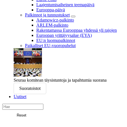
Laajentumisaiheinen teemapäivä
Eurooppa-päivä
Palkinnot ja tunnustukset
Adamowicz-palkinto
ARLEM-palkinto
Rakentamassa Eurooppaa yhdessä yli rajojen
Euroopan yrittäjyysalue (EYA)
EU:n luomupalkinnot
Paikalliset EU-vuoropuhelut
Seuraa komitean täysistuntoja ja tapahtumia suorana
Suoratoistot
Uutiset
Search
in
Reset
Euroopan
Etsi
alueiden
komitea