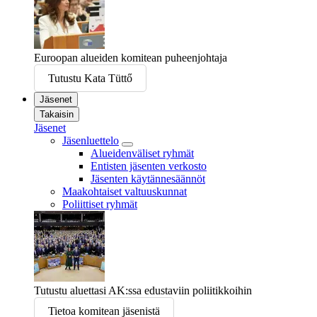
Euroopan alueiden komitean puheenjohtaja
Tutustu Kata Tüttő
Jäsenet
Takaisin
Jäsenet
Jäsenluettelo
Alueidenväliset ryhmät
Entisten jäsenten verkosto
Jäsenten käytännesäännöt
Maakohtaiset valtuuskunnat
Poliittiset ryhmät
Tutustu aluettasi AK:ssa edustaviin poliitikkoihin
Tietoa komitean jäsenistä