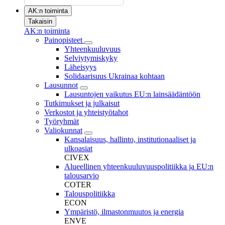
AK:n toiminta
Takaisin
AK:n toiminta
Painopisteet
Yhteenkuuluvuus
Selviytymiskyky
Läheisyys
Solidaarisuus Ukrainaa kohtaan
Lausunnot
Lausuntojen vaikutus EU:n lainsäädäntöön
Tutkimukset ja julkaisut
Verkostot ja yhteistyötahot
Työryhmät
Valiokunnat
Kansalaisuus, hallinto, institutionaaliset ja
ulkoasiat
CIVEX
Alueellinen yhteenkuuluvuuspolitiikka ja EU:n
talousarvio
COTER
Talouspolitiikka
ECON
Ympäristö, ilmastonmuutos ja energia
ENVE