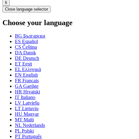
fi
Close language selector
Choose your language
BG
Български
ES
Español
CS
Čeština
DA
Dansk
DE
Deutsch
ET
Eesti
EL
Ελληνικά
EN
English
FR
Français
GA
Gaeilge
HR
Hrvatski
IT
Italiano
LV
Latviešu
LT
Lietuvių
HU
Magyar
MT
Malti
NL
Nederlands
PL
Polski
PT
Português