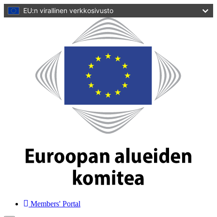
pääsisältöön
EU:n virallinen verkkosivusto
Kotisivu
Euroopan
alueiden
komitea
Members' Portal