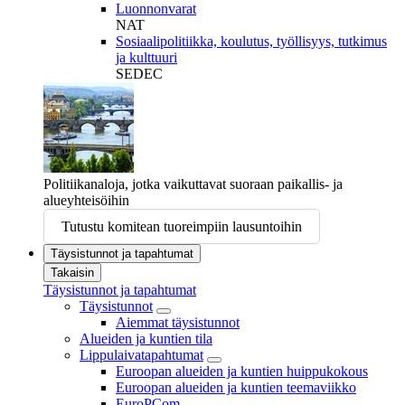
Luonnonvarat
NAT
Sosiaalipolitiikka, koulutus, työllisyys, tutkimus
ja kulttuuri
SEDEC
Politiikanaloja, jotka vaikuttavat suoraan paikallis- ja
alueyhteisöihin
Tutustu komitean tuoreimpiin lausuntoihin
Täysistunnot ja tapahtumat
Takaisin
Täysistunnot ja tapahtumat
Täysistunnot
Aiemmat täysistunnot
Alueiden ja kuntien tila
Lippulaivatapahtumat
Euroopan alueiden ja kuntien huippukokous
Euroopan alueiden ja kuntien teemaviikko
EuroPCom