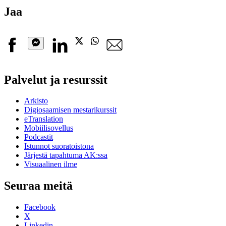
Jaa
Facebook
Linkedin
X
Whatsapp
Sähköpostiosoite
Messenger
Palvelut ja resurssit
Arkisto
Digiosaamisen mestarikurssit
eTranslation
Mobiilisovellus
Podcastit
Istunnot suoratoistona
Järjestä tapahtuma AK:ssa
Visuaalinen ilme
Seuraa meitä
Facebook
X
Linkedin