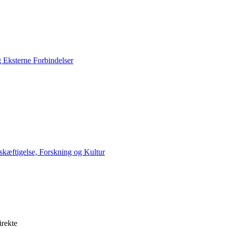
g Eksterne Forbindelser
skæftigelse, Forskning og Kultur
irekte