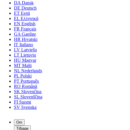
DA
Dansk
DE
Deutsch
ET
Eesti
EL
Ελληνικά
EN
English
FR
Français
GA
Gaeilge
HR
Hrvatski
IT
Italiano
LV
Latviešu
LT
Lietuvių
HU
Magyar
MT
Malti
NL
Nederlands
PL
Polski
PT
Português
RO
Română
SK
Slovenčina
SL
Slovenščina
FI
Suomi
SV
Svenska
Om
Tilbage