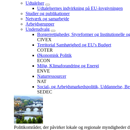
Udtalelser
Udtalelsernes indvirkning på EU-lovgivningen
Studier og publikationer
Netværk og samarbejde
Arbejdsgrupper
Underudvalg
Borgerrettigheder, Styreformer og Institutionelle o
CIVEX
Territorial Samhørighed og EU's Budget
COTER
Økonomisk Politik
ECON
Miljø, Klimaforandring og Energi
ENVE
Naturressourcer
NAT
Social- og Arbejdsmarkedspolitik, Uddannelse, Be
SEDEC
Politikområder, der påvirker lokale og regionale myndigheder d