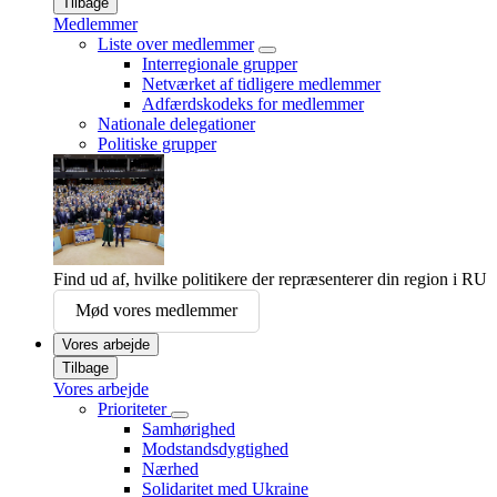
Tilbage
Medlemmer
Liste over medlemmer
Interregionale grupper
Netværket af tidligere medlemmer
Adfærdskodeks for medlemmer
Nationale delegationer
Politiske grupper
Find ud af, hvilke politikere der repræsenterer din region i RU
Mød vores medlemmer
Vores arbejde
Tilbage
Vores arbejde
Prioriteter
Samhørighed
Modstandsdygtighed
Nærhed
Solidaritet med Ukraine