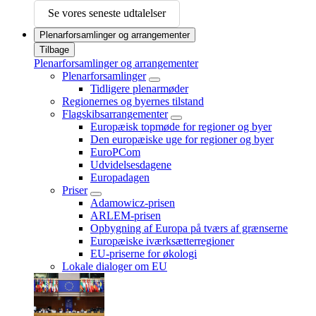
Se vores seneste udtalelser
Plenarforsamlinger og arrangementer
Tilbage
Plenarforsamlinger og arrangementer
Plenarforsamlinger
Tidligere plenarmøder
Regionernes og byernes tilstand
Flagskibsarrangementer
Europæisk topmøde for regioner og byer
Den europæiske uge for regioner og byer
EuroPCom
Udvidelsesdagene
Europadagen
Priser
Adamowicz-prisen
ARLEM-prisen
Opbygning af Europa på tværs af grænserne
Europæiske iværksætterregioner
EU-priserne for økologi
Lokale dialoger om EU