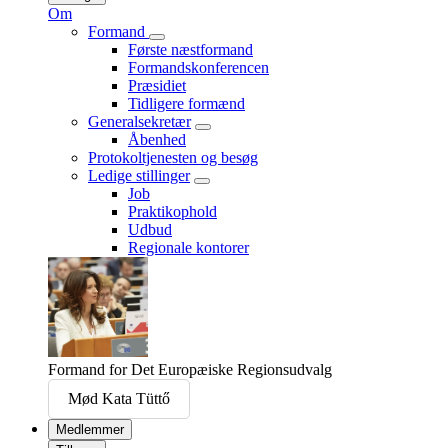
Om
Formand
Første næstformand
Formandskonferencen
Præsidiet
Tidligere formænd
Generalsekretær
Åbenhed
Protokoltjenesten og besøg
Ledige stillinger
Job
Praktikophold
Udbud
Regionale kontorer
Formand for Det Europæiske Regionsudvalg
Mød Kata Tüttő
Medlemmer