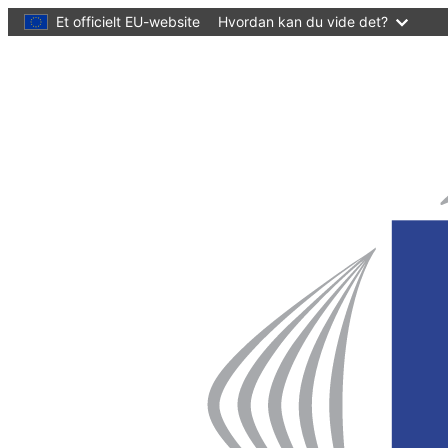
hovedindhold
Et officielt EU-website
Hvordan kan du vide det?
Hjemmeside
Det
Europæiske
Regionsudvalg