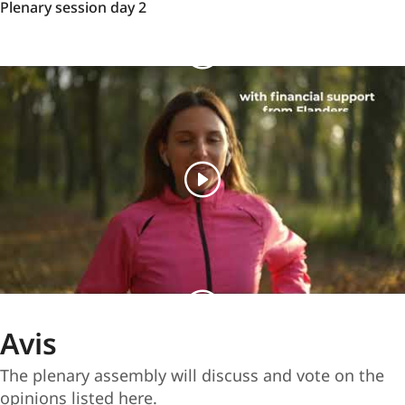
Plenary
Plenary session day 2
session
day
2
Avis
The plenary assembly will discuss and vote on the
opinions listed here.