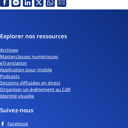
Facebook
Messenger
LinkedIn
Twitter
Whatsapp
Courriel
Explorer nos ressources
Archives
Masterclasses numériques
eTranslation
Application pour mobile
Podcasts
Sessions diffusées en direct
Organiser un événement au CdR
Identité visuelle
Suivez-nous
Facebook