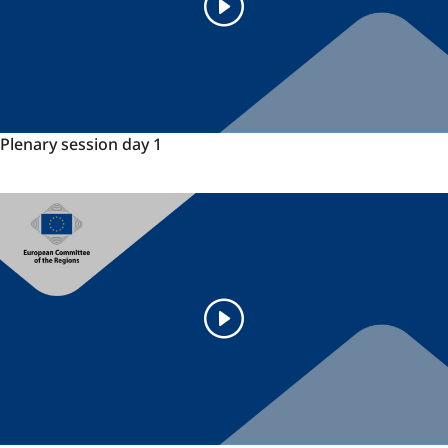
Plenary
Plenary session day 1
session
day
1