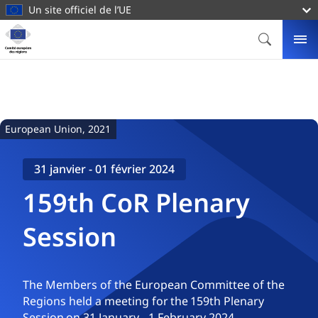
contenu
Un site officiel de l’UE
principal
Page
d'accueil
RECHERC
ME
Comité
européen
des
régions
European Union, 2021
31 janvier -
01 février 2024
159th CoR Plenary
Session
The Members of the European Committee of the
Regions held a meeting for the 159th Plenary
Session on 31 January - 1 February 2024.