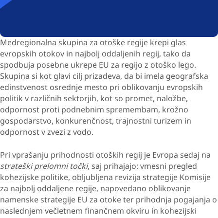
Medregionalna skupina za otoške regije krepi glas
evropskih otokov in najbolj oddaljenih regij, tako da
spodbuja posebne ukrepe EU za regijo z otoško lego.
Skupina si kot glavi cilj prizadeva, da bi imela geografska
edinstvenost osrednje mesto pri oblikovanju evropskih
politik v različnih sektorjih, kot so promet, naložbe,
odpornost proti podnebnim spremembam, krožno
gospodarstvo, konkurenčnost, trajnostni turizem in
odpornost v zvezi z vodo.
Pri vprašanju prihodnosti otoških regij je Evropa sedaj na
strateški prelomni točki
, saj prihajajo: vmesni pregled
kohezijske politike, obljubljena revizija strategije Komisije
za najbolj oddaljene regije, napovedano oblikovanje
namenske strategije EU za otoke ter prihodnja pogajanja o
naslednjem večletnem finančnem okviru in kohezijski