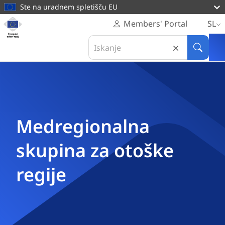
main
Ste na uradnem spletišču EU
content
Domača
Members' Portal
SL
stran
Search
Evropski
in
Išči
odbor
Evropski
regij
odbor
regij
Medregionalna
skupina za otoške
regije