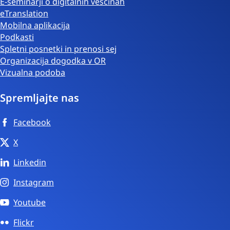
E-seminarji o digitalnih veščinah
eTranslation
Mobilna aplikacija
Podkasti
Spletni posnetki in prenosi sej
Organizacija dogodka v OR
Vizualna podoba
Spremljajte nas
Facebook
X
Linkedin
Instagram
Youtube
Flickr