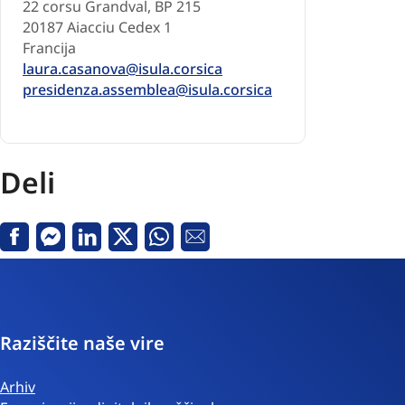
22 corsu Grandval, BP 215
20187 Aiacciu Cedex 1
Francija
laura.casanova@isula.corsica
presidenza.assemblea@isula.corsica
Deli
Facebook
Messenger
Linkedin
X
Whatsapp
Email
Raziščite naše vire
Arhiv