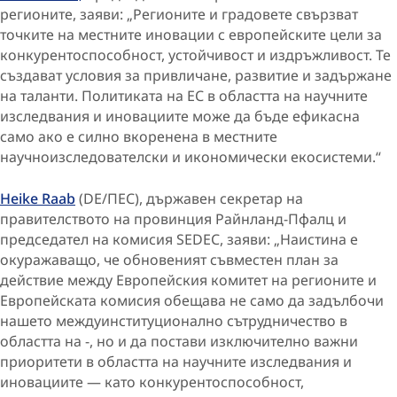
регионите, заяви: „Регионите и градовете свързват
точките на местните иновации с европейските цели за
конкурентоспособност, устойчивост и издръжливост. Те
създават условия за привличане, развитие и задържане
на таланти. Политиката на ЕС в областта на научните
изследвания и иновациите може да бъде ефикасна
само ако е силно вкоренена в местните
научноизследователски и икономически екосистеми.“
Heike Raab
(DE/ПЕС), държавен секретар на
правителството на провинция Райнланд-Пфалц и
председател на комисия SEDEC, заяви: „Наистина е
окуражаващо, че обновеният съвместен план за
действие между Европейския комитет на регионите и
Европейската комисия обещава не само да задълбочи
нашето междуинституционално сътрудничество в
областта на ‑, но и да постави изключително важни
приоритети в областта на научните изследвания и
иновациите — като конкурентоспособност,