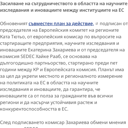
Засилване на сътрудничеството в областта на научните
изследвания и иновациите между институциите на ЕС
Обновеният
съвместен план за действие,
подписан от
председателя на Европейския комитет на регионите
Ката Тютьо, от европейския комисар по въпросите на
стартиращите предприятия, научните изследвания и
иновациите Екатерина Захариева и от председателя на
комисия SEDEC Хайке Рааб, се основава на
дългогодишно партньорство, стартирано преди пет
години между КР и Европейската комисия. Планът има
за цел да укрепи местното и регионалното измерение
на политиката на ЕС в областта на научните
изследвания и иновациите, да гарантира, че
иновациите са от полза за гражданите във всички
региони и да насърчи устойчивия растеж и
конкурентоспособността в ЕС.
След подписването комисар Захариева обмени мнения