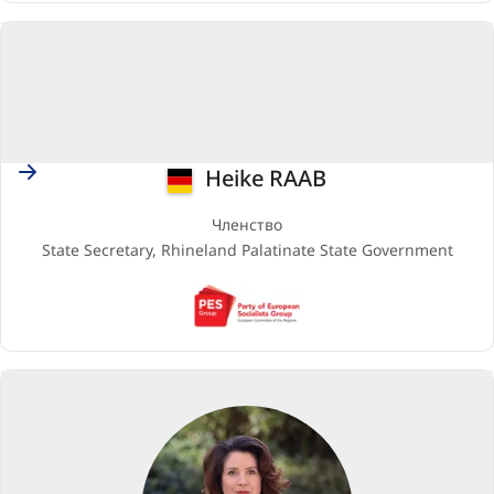
Party)
Germany
Heike RAAB
Членство
State Secretary, Rhineland Palatinate State Government
PES
(Party
of
European
Socialists)