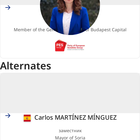
Hungary
Kata TÜTTŐ
Членство
Member of the General Assembly of Budapest Capital
PES
(Party
of
Alternates
European
Socialists)
Spain
Carlos MARTÍNEZ MÍNGUEZ
заместник
Mayor of Soria