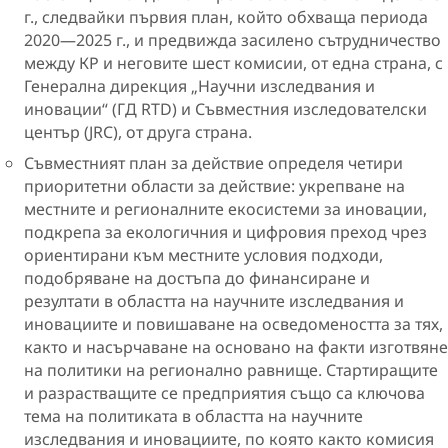
г., следвайки първия план, който обхваща периода
2020—2025 г., и предвижда засилено сътрудничество
между КР и неговите шест комисии, от една страна, с
Генерална дирекция „Научни изследвания и
иновации“ (ГД RTD) и Съвместния изследователски
център (JRC), от друга страна.
Съвместният план за действие определя четири
приоритетни области за действие: укрепване на
местните и регионалните екосистеми за иновации,
подкрепа за екологичния и цифровия преход чрез
ориентирани към местните условия подходи,
подобряване на достъпа до финансиране и
резултати в областта на научните изследвания и
иновациите и повишаване на осведомеността за тях,
както и насърчаване на основано на факти изготвяне
на политики на регионално равнище. Стартиращите
и разрастващите се предприятия също са ключова
тема на политиката в областта на научните
изследвания и иновациите, по която както комисия