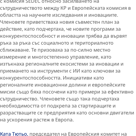
с комисия SEDEC относно засилването на
сътрудничеството между КР и Европейската комисия в
областта на научните изследвания и иновациите.
Членовете приветстваха новия съвместен план за
действие, като подчертаха, че новите програми за
конкурентоспособност и иновации трябва да вървят
ръка за ръка със социалното и териториалното
сближаване. Те призоваха за по-силно местно
измерение и многостепенно управление, като
изтъкнаха регионалните екосистеми за иновации и
приемането на инструменти с ИИ като ключови за
конкурентоспособността. Инициативи като
регионалните иновационни долини и европейските
мисии също бяха посочени като примери за ефективно
сътрудничество. Членовете също така подчертаха
необходимостта от подкрепа за стартиращите и
разрастващите се предприятия като основни двигатели
на ускорения растеж в Европа.
Ката Тютьо,
председател на Европейския комитет на