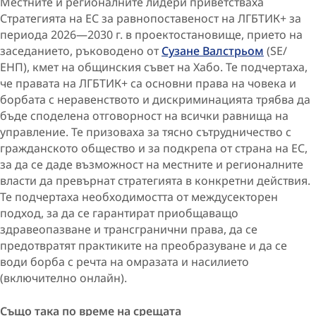
Местните и регионалните лидери приветстваха
Стратегията на ЕС за равнопоставеност на ЛГБТИК+ за
периода 2026—2030 г. в проектостановище,
прието на
заседанието, ръководено от
Сузане Валстрьом
(SE/
ЕНП), кмет на общинския съвет на Хабо. Те подчертаха,
че правата на ЛГБТИК+ са основни права на човека и
борбата с неравенството и дискриминацията трябва да
бъде споделена отговорност на всички равнища на
управление. Те призоваха за тясно сътрудничество с
гражданското общество и за подкрепа от страна на ЕС,
за да се даде възможност на местните и регионалните
власти да превърнат стратегията в конкретни действия.
Те подчертаха необходимостта от междусекторен
подход, за да се гарантират приобщаващо
здравеопазване и трансгранични права, да се
предотвратят практиките на преобразуване и да се
води борба с речта на омразата и насилието
(включително онлайн).
Също така по време на срещата