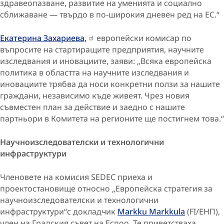
здравеопазване, развитие на уменията и социално
сближаване — твърдо в по-широкия дневен ред на ЕС.“
Екатерина Захариева,
европейски комисар по
въпросите на стартиращите предприятия, научните
изследвания и иновациите, заяви: „Всяка европейска
политика в областта на научните изследвания и
иновациите трябва да носи конкретни ползи за нашите
граждани, независимо къде живеят. Чрез новия
съвместен план за действие и заедно с нашите
партньори в Комитета на регионите ще постигнем това.“
Научноизследователски и технологични
инфраструктури
Членовете на комисия SEDEC приеха и
проектостановище
относно „Европейска стратегия за
научноизследователски и технологични
инфраструктури“с докладчик
Markku Markkula
(FI/ЕНП),
член на Градския съвет на Еспоо. Те приветстваха