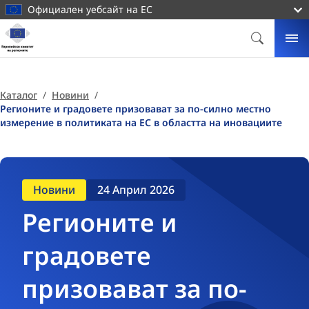
основното
Официален уебсайт на ЕС
съдържание
Начална
страница
ТЪРСИ
МЕ
Европейски
комитет
на
Каталог
Новини
регионите
Регионите и градовете призовават за по-силно местно
измерение в политиката на ЕС в областта на иновациите
Новини
24 Април 2026
Регионите и
градовете
призовават за по-