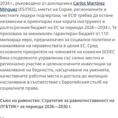
2034 г., ръководено от докладчика
Carlos Martínez
Mínguez
(ES/ПЕС), кметът на Сория, регионалните и
местните лидери подчертаха, че ЕСФ трябва да остане
независим и ориентиран към хората инструмент в
дългосрочния бюджет на ЕС за периода 2028—2034 г. Те
призоваха за минимален гарантиран бюджет от 110
милиарда евро, предназначен за социални политики и
намаляване на неравенствата в целия ЕС. Сред
основните приоритети на членовете на комисия SEDEC
бяха споделеното управление със силно местно и
регионално участие и целенасочените инвестиции за
намаляване на бедността, насърчаване на уменията,
качествените работни места и достъпа до жилищно
настаняване в съответствие с Европейския стълб на
социалните права.
Съюз на равенство: Стратегия за равнопоставеност на
ЛГБТИК+ за периода 2026—2030 г.