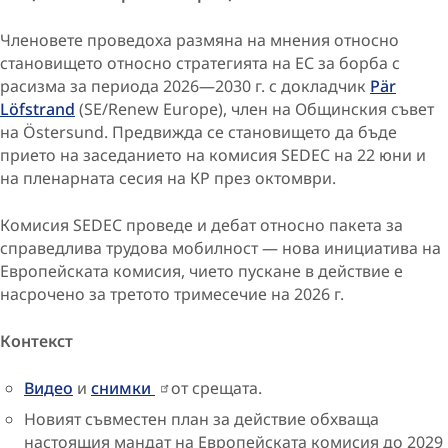
Членовете проведоха размяна на мнения относно
становището относно стратегията на ЕС за борба с
расизма за периода 2026—2030 г. с докладчик
Pär
Löfstrand
(SE/Renew Europe), член на Общинския съвет
на Östersund. Предвижда се становището да бъде
прието на заседанието на комисия SEDEC на 22 юни и
на пленарната сесия на КР през октомври.
Комисия SEDEC проведе и дебат относно пакета за
справедлива трудова мобилност — нова инициатива на
Европейската комисия, чието пускане в действие е
насрочено за третото тримесечие на 2026 г.
Контекст
Видео
и
снимки
от срещата.
Новият съвместен план за действие обхваща
настоящия мандат на Европейската комисия до 2029