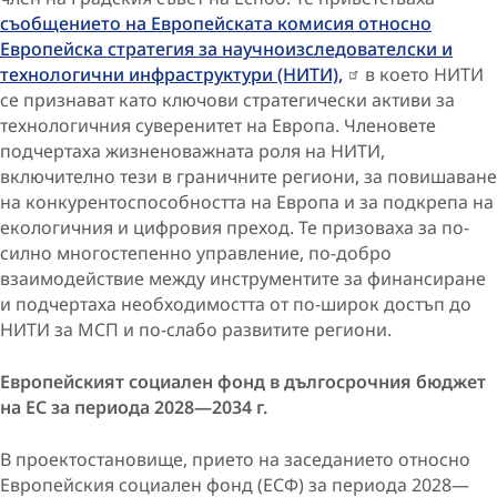
съобщението на Европейската комисия относно
Европейска стратегия за научноизследователски и
технологични инфраструктури (НИТИ),
в което НИТИ
се признават като ключови стратегически активи за
технологичния суверенитет на Европа. Членовете
подчертаха жизненоважната роля на НИТИ,
включително тези в граничните региони, за повишаване
на конкурентоспособността на Европа и за подкрепа на
екологичния и цифровия преход. Те призоваха за по-
силно многостепенно управление, по-добро
взаимодействие между инструментите за финансиране
и подчертаха необходимостта от по-широк достъп до
НИТИ за МСП и по-слабо развитите региони.
Европейският социален фонд в дългосрочния бюджет
на ЕС за периода 2028—2034 г.
В проектостановище,
прието на заседанието относно
Европейския социален фонд (ЕСФ) за периода 2028—