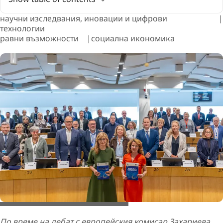
научни изследвания, иновации и цифрови
технологии
равни възможности
социална икономика
European Union / David Martín Díaz
По време на дебат с европейския комисар Захариева