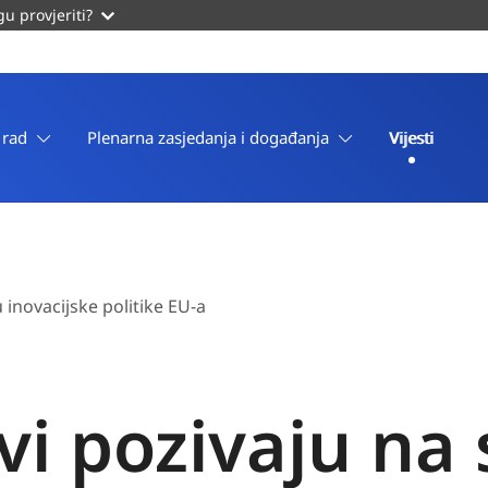
u provjeriti?
 rad
Plenarna zasjedanja i događanja
Vijesti
 inovacijske politike EU-a
vi pozivaju na