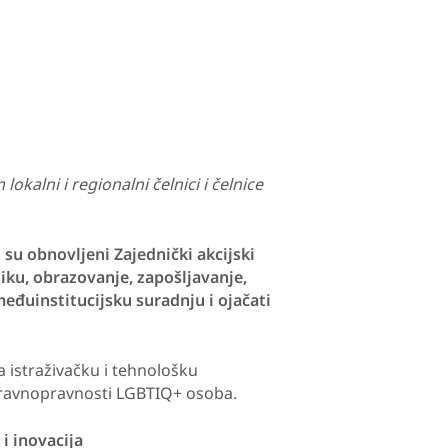
alni i regionalni čelnici i čelnice
 su obnovljeni Zajednički akcijski
iku, obrazovanje, zapošljavanje,
 međuinstitucijsku suradnju i ojačati
a istraživačku i tehnološku
 o ravnopravnosti LGBTIQ+ osoba.
 i inovacija