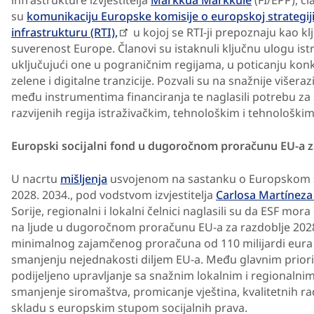
infrastrukture izvjestitelja
Markkua Markkule
(FI/EPP), č
su
komunikaciju Europske komisije o europskoj strategiji
infrastrukturu (RTI),
u kojoj se RTI-ji prepoznaju kao k
suverenost Europe. Članovi su istaknuli ključnu ulogu istr
uključujući one u pograničnim regijama, u poticanju kon
zelene i digitalne tranzicije. Pozvali su na snažnije višeraz
među instrumentima financiranja te naglasili potrebu za
razvijenih regija istraživačkim, tehnološkim i tehnološki
Europski socijalni fond u dugoročnom proračunu EU-a za
U nacrtu
mišljenja
usvojenom na sastanku o Europskom so
2028. 2034., pod vodstvom izvjestitelja
Carlosa Martínez
Sorije, regionalni i lokalni čelnici naglasili su da ESF m
na ljude u dugoročnom proračunu EU-a za razdoblje 2028
minimalnog zajamčenog proračuna od 110 milijardi eura 
smanjenju nejednakosti diljem EU-a. Među glavnim priori
podijeljeno upravljanje sa snažnim lokalnim i regionalnim
smanjenje siromaštva, promicanje vještina, kvalitetnih ra
skladu s europskim stupom socijalnih prava.