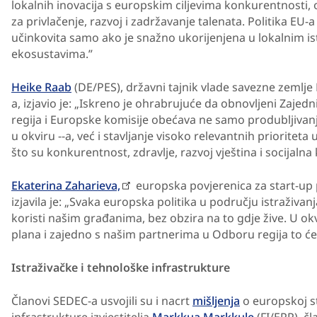
lokalnih inovacija s europskim ciljevima konkurentnosti, o
za privlačenje, razvoj i zadržavanje talenata. Politika EU-a 
učinkovita samo ako je snažno ukorijenjena u lokalnim i
ekosustavima.”
Heike Raab
(DE/PES), državni tajnik vlade savezne zemlje
a, izjavio je: „Iskreno je ohrabrujuće da obnovljeni Zajed
regija i Europske komisije obećava ne samo produbljivan
u okviru ‑-a, već i stavljanje visoko relevantnih prioriteta 
što su konkurentnost, zdravlje, razvoj vještina i socijalna
Ekaterina Zaharieva,
europska povjerenica za start-up p
izjavila je: „Svaka europska politika u području istraživan
koristi našim građanima, bez obzira na to gdje žive. U o
plana i zajedno s našim partnerima u Odboru regija to će
Istraživačke i tehnološke infrastrukture
Članovi SEDEC-a usvojili su i nacrt
mišljenja
o europskoj st