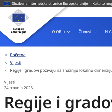
glavni
Službene internetske stranice Europske unije
Kako to mog
sadržaj
Naslovnica
Europski
odbor
regija
O OR-u
Članovi
Naš
Početna
Vijesti
Regije i gradovi pozivaju na snažniju lokalnu dimenziju
Vijesti
24 travnja 2026
Regije i grado