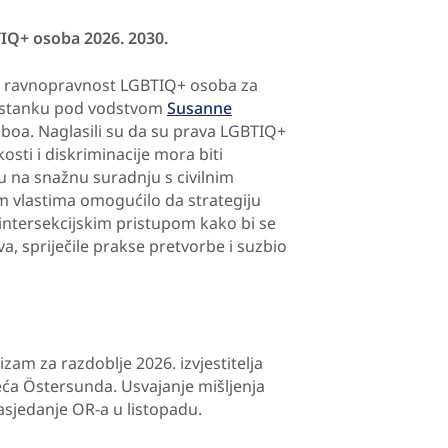
IQ+ osoba 2026. 2030.
a za ravnopravnost LGBTIQ+ osoba za
stanku pod vodstvom
Susanne
boa. Naglasili su da su prava LGBTIQ+
sti i diskriminacije mora biti
u na snažnu suradnju s civilnim
m vlastima omogućilo da strategiju
 intersekcijskim pristupom kako bi se
a, spriječile prakse pretvorbe i suzbio
sizam za razdoblje 2026. izvjestitelja
ća Östersunda. Usvajanje mišljenja
asjedanje OR-a u listopadu.