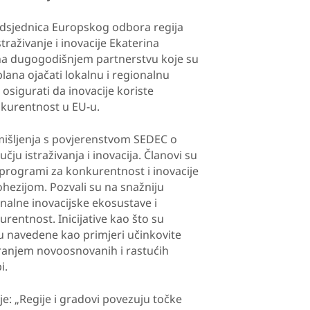
redsjednica Europskog odbora regija
traživanje i inovacije Ekaterina
e na dugogodišnjem partnerstvu koje su
plana ojačati lokalnu i regionalnu
 osigurati da inovacije koriste
nkurentnost u EU-u.
 mišljenja s povjerenstvom SEDEC o
ju istraživanja i inovacija. Članovi su
vi programi za konkurentnost i inovacije
ohezijom. Pozvali su na snažniju
ionalne inovacijske ekosustave i
urentnost. Inicijative kao što su
su navedene kao primjeri učinkovite
iranjem novoosnovanih i rastućih
i.
 je: „Regije i gradovi povezuju točke