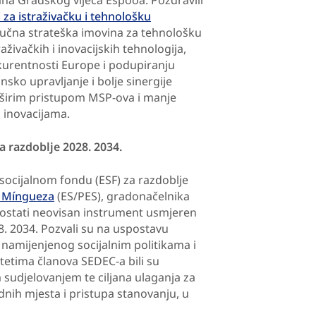
lana Gradskog vijeća Espooa. Pozdravili
 za istraživačku i tehnološku
ljučna strateška imovina za tehnološku
aživačkih i inovacijskih tehnologija,
kurentnosti Europe i podupiranju
insko upravljanje i bolje sinergije
 širim pristupom MSP-ova i manje
m inovacijama.
 razdoblje 2028. 2034.
cijalnom fondu (ESF) za razdoblje
a Míngueza
(ES/PES), gradonačelnika
ora ostati neovisan instrument usmjeren
. 2034. Pozvali su na uspostavu
namijenjenog socijalnim politikama i
tetima članova SEDEC-a bili su
 sudjelovanjem te ciljana ulaganja za
dnih mjesta i pristupa stanovanju, u