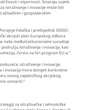
drživosti i otpornosti. Stvaraju uvjete
za istraživanje i inovacije može biti
straživačkim i gospodarskim
 Porajnje-Falačka i predsjednik SEDEC-
nički akcijski plan Europskog odbora
je naše međuinstitucionalne suradnje
u području istraživanja i inovacija, kao
 kohezija, čvrsto na širi program EU-a.”
oduzeća, istraživanje i inovacije,
ja i inovacija mora donijeti konkretne
kviru novog zajedničkog akcijskog
mo ostvariti.”
rategiji za istraživačke i tehnološke