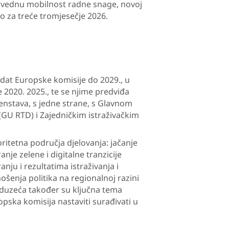
ravednu mobilnost radne snage, novoj
eno za treće tromjesečje 2026.
dat Europske komisije do 2029., u
2020. 2025., te se njime predviđa
enstava, s jedne strane, s Glavnom
(GU RTD) i Zajedničkim istraživačkim
ritetna područja djelovanja: jačanje
nje zelene i digitalne tranzicije
nju i rezultatima istraživanja i
nošenja politika na regionalnoj razini
duzeća također su ključna tema
ropska komisija nastaviti surađivati u