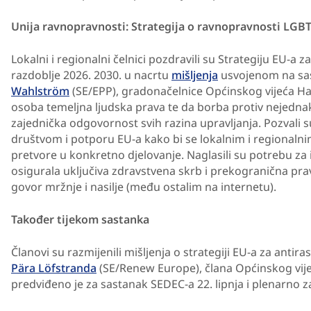
Unija ravnopravnosti: Strategija o ravnopravnosti LGBT
Lokalni i regionalni čelnici pozdravili su Strategiju EU-
razdoblje 2026. 2030. u nacrtu
mišljenja
usvojenom na sa
Wahlström
(SE/EPP), gradonačelnice Općinskog vijeća Ha
osoba temeljna ljudska prava te da borba protiv nejednako
zajednička odgovornost svih razina upravljanja. Pozvali s
društvom i potporu EU-a kako bi se lokalnim i regionalni
pretvore u konkretno djelovanje. Naglasili su potrebu za
osigurala uključiva zdravstvena skrb i prekogranična prav
govor mržnje i nasilje (među ostalim na internetu).
Također tijekom sastanka
Članovi su razmijenili mišljenja o strategiji EU-a za antira
Pära Löfstranda
(SE/Renew Europe), člana Općinskog vije
predviđeno je za sastanak SEDEC-a 22. lipnja i plenarno z