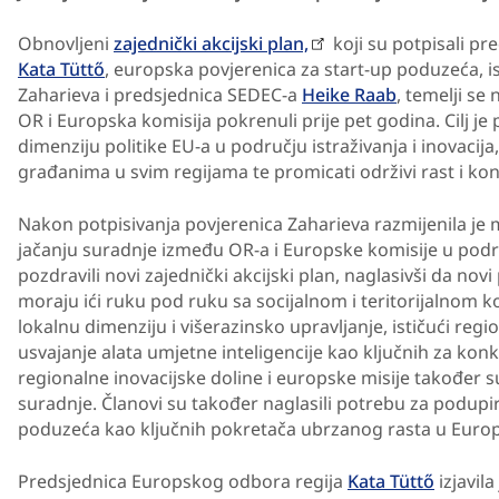
Obnovljeni
zajednički akcijski plan,
koji su potpisali p
Kata Tüttő
, europska povjerenica za start-up poduzeća, is
Zaharieva i predsjednica SEDEC-a
Heike Raab
, temelji s
OR i Europska komisija pokrenuli prije pet godina. Cilj je 
dimenziju politike EU-a u području istraživanja i inovacija,
građanima u svim regijama te promicati održivi rast i ko
Nakon potpisivanja povjerenica Zaharieva razmijenila je
jačanju suradnje između OR-a i Europske komisije u područ
pozdravili novi zajednički akcijski plan, naglasivši da no
moraju ići ruku pod ruku sa socijalnom i teritorijalnom k
lokalnu dimenziju i višerazinsko upravljanje, ističući reg
usvajanje alata umjetne inteligencije kao ključnih za konk
regionalne inovacijske doline i europske misije također 
suradnje. Članovi su također naglasili potrebu za podup
poduzeća kao ključnih pokretača ubrzanog rasta u Europ
Predsjednica Europskog odbora regija
Kata Tüttő
izjavila