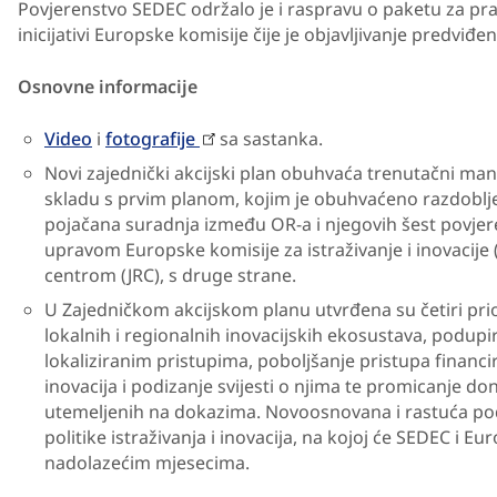
Povjerenstvo SEDEC održalo je i raspravu o paketu za p
inicijativi Europske komisije čije je objavljivanje predviđ
Osnovne informacije
Video
i
fotografije
sa sastanka.
Novi zajednički akcijski plan obuhvaća trenutačni man
skladu s prvim planom, kojim je obuhvaćeno razdoblje 
pojačana suradnja između OR-a i njegovih šest povjer
upravom Europske komisije za istraživanje i inovacije 
centrom (JRC), s druge strane.
U Zajedničkom akcijskom planu utvrđena su četiri prio
lokalnih i regionalnih inovacijskih ekosustava, podupira
lokaliziranim pristupima, poboljšanje pristupa financira
inovacija i podizanje svijesti o njima te promicanje do
utemeljenih na dokazima. Novoosnovana i rastuća po
politike istraživanja i inovacija, na kojoj će SEDEC i Eu
nadolazećim mjesecima.