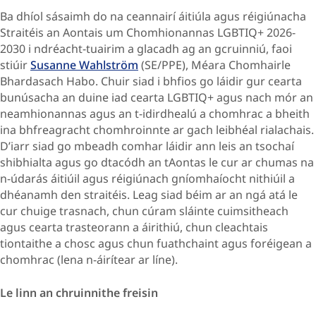
Ba dhíol sásaimh do na ceannairí áitiúla agus réigiúnacha
Straitéis an Aontais um Chomhionannas LGBTIQ+ 2026-
2030 i ndréacht-tuairim
a glacadh ag an gcruinniú, faoi
stiúir
Susanne Wahlström
(SE/PPE), Méara Chomhairle
Bhardasach Habo. Chuir siad i bhfios go láidir gur cearta
bunúsacha an duine iad cearta LGBTIQ+ agus nach mór an
neamhionannas agus an t-idirdhealú a chomhrac a bheith
ina bhfreagracht chomhroinnte ar gach leibhéal rialachais.
D’iarr siad go mbeadh comhar láidir ann leis an tsochaí
shibhialta agus go dtacódh an tAontas le cur ar chumas na
n-údarás áitiúil agus réigiúnach gníomhaíocht nithiúil a
dhéanamh den straitéis. Leag siad béim ar an ngá atá le
cur chuige trasnach, chun cúram sláinte cuimsitheach
agus cearta trasteorann a áirithiú, chun cleachtais
tiontaithe a chosc agus chun fuathchaint agus foréigean a
chomhrac (lena n-áirítear ar líne).
Le linn an chruinnithe freisin