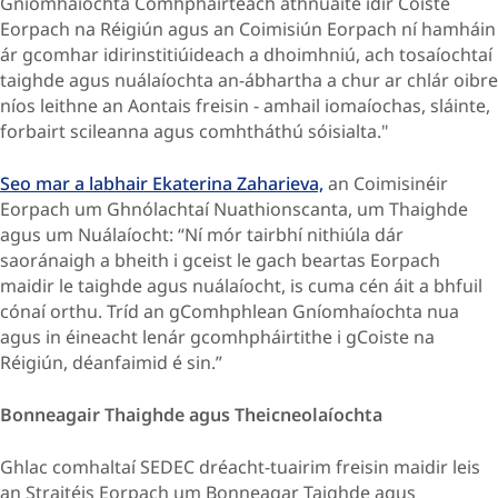
Gníomhaíochta Comhpháirteach athnuaite idir Coiste
Eorpach na Réigiún agus an Coimisiún Eorpach ní hamháin
ár gcomhar idirinstitiúideach a dhoimhniú, ach tosaíochtaí
taighde agus nuálaíochta an-ábhartha a chur ar chlár oibre
níos leithne an Aontais freisin - amhail iomaíochas, sláinte,
forbairt scileanna agus comhtháthú sóisialta."
Seo mar a labhair Ekaterina Zaharieva,
an Coimisinéir
Eorpach um Ghnólachtaí Nuathionscanta, um Thaighde
agus um Nuálaíocht: “Ní mór tairbhí nithiúla dár
saoránaigh a bheith i gceist le gach beartas Eorpach
maidir le taighde agus nuálaíocht, is cuma cén áit a bhfuil
cónaí orthu. Tríd an gComhphlean Gníomhaíochta nua
agus in éineacht lenár gcomhpháirtithe i gCoiste na
Réigiún, déanfaimid é sin.”
Bonneagair Thaighde agus Theicneolaíochta
Ghlac comhaltaí SEDEC dréacht-tuairim
freisin maidir leis
an Straitéis Eorpach um Bonneagar Taighde agus