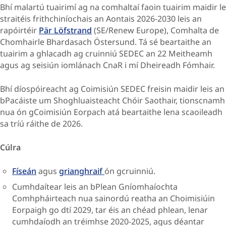
Bhí malartú tuairimí ag na comhaltaí faoin tuairim maidir le
straitéis frithchiníochais an Aontais 2026-2030 leis an
rapóirtéir
Pär Löfstrand
(SE/Renew Europe), Comhalta de
Chomhairle Bhardasach Östersund. Tá sé beartaithe an
tuairim a ghlacadh ag cruinniú SEDEC an 22 Meitheamh
agus ag seisiún iomlánach CnaR i mí Dheireadh Fómhair.
Bhí díospóireacht ag Coimisiún SEDEC freisin maidir leis an
bPacáiste um Shoghluaisteacht Chóir Saothair, tionscnamh
nua ón gCoimisiún Eorpach atá beartaithe lena scaoileadh
sa tríú ráithe de 2026.
Cúlra
Físeán
agus
grianghraif
ón gcruinniú.
Cumhdaítear leis an bPlean Gníomhaíochta
Comhpháirteach nua sainordú reatha an Choimisiúin
Eorpaigh go dtí 2029, tar éis an chéad phlean, lenar
cumhdaíodh an tréimhse 2020-2025, agus déantar