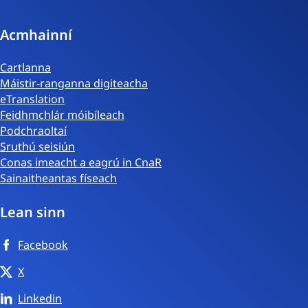
Acmhainní
Cartlanna
Máistir-ranganna digiteacha
eTranslation
Feidhmchlár móibíleach
Podchraoltaí
Sruthú seisiún
Conas imeacht a eagrú in CnaR
Sainaitheantas físeach
Lean sinn
Facebook
X
Linkedin