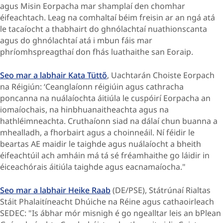
agus Misin Eorpacha mar shamplaí den chomhar
éifeachtach. Leag na comhaltaí béim freisin ar an ngá atá
le tacaíocht a thabhairt do ghnólachtaí nuathionscanta
agus do ghnólachtaí atá i mbun fáis mar
phríomhspreagthaí don fhás luathaithe san Eoraip.
Seo mar a labhair
Kata Tüttő
, Uachtarán Choiste Eorpach
na Réigiún: ‘Ceanglaíonn réigiúin agus cathracha
poncanna na nuálaíochta áitiúla le cuspóirí Eorpacha an
iomaíochais, na hinbhuanaitheachta agus na
hathléimneachta. Cruthaíonn siad na dálaí chun buanna a
mhealladh, a fhorbairt agus a choinneáil. Ní féidir le
beartas AE maidir le taighde agus nuálaíocht a bheith
éifeachtúil ach amháin má tá sé fréamhaithe go láidir in
éiceachórais áitiúla taighde agus eacnamaíocha."
Seo mar a labhair
Heike Raab
(DE/PSE), Státrúnaí Rialtas
Stáit Phalaitíneacht Dhúiche na Réine agus cathaoirleach
SEDEC: "Is ábhar mór misnigh é go ngealltar leis an bPlean