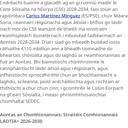
I ndréacht-tuairim
a glacadh ag an gcruinniú maidir le
Ciste Sóisialta na hEorpa (CSE) 2028-2034, faoi stiúir an
rapóirtéara
Carlos Martínez Mínguez
(ES/PSE), chuir Méara
Soria, ceannairí réigiúnacha agus áitiúla i bhfios go láidir
nach mór do CSE leanúint de bheith ina ionstraim
neamhspleách duinelárnach i mbuiséad fadtéarmach an
Aontais 2028-2034. D’iarr siad go mbeadh buiséad íosta
ráthaithe €110 mbilliún ann a bheadh tiomnaithe do
bheartais shóisialta agus do laghdú ar neamhionannais ar
fud an Aontais. Bhí bainistíocht chomhroinnte le
rannpháirtíocht láidir áitiúil agus réigiúnach, agus
infheistíocht spriocdhírithe chun an bhochtaineacht a
laghdú, scileanna, poist ardcháilíochta agus rochtain ar
thithíocht a chur chun cinn, i gcomhréir le Colún Eorpach
na gCeart Sóisialta, i measc phríomhthosaíochtaí
chomhaltaí SEDEC.
Aontas an Chomhionannais: Straitéis Comhionannais
LADTIA+ 2026-2030