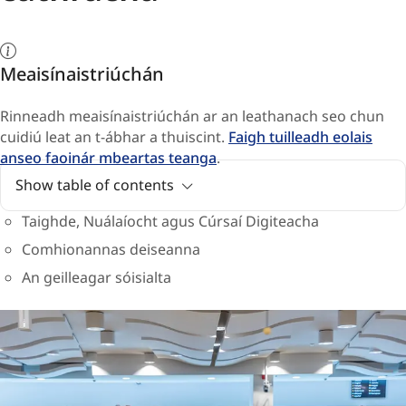
Meaisínaistriúchán
Rinneadh meaisínaistriúchán ar an leathanach seo chun
cuidiú leat an t-ábhar a thuiscint.
Faigh tuilleadh eolais
anseo faoinár mbeartas teanga
.
Show table of contents
Taighde, Nuálaíocht agus Cúrsaí Digiteacha
Comhionannas deiseanna
An geilleagar sóisialta