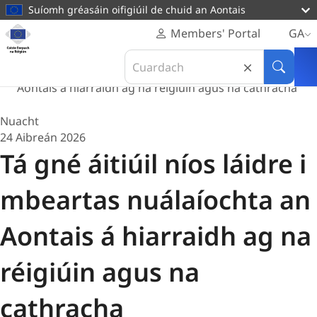
main
Suíomh gréasáin oifigiúil de chuid an Aontais
content
Homepage
Home
Members' Portal
GA
Coiste
Nuacht
Search
Eorpach
Tá gné áitiúil níos láidre i mbeartas nuálaíochta an
in
Cuardai
na
Aontais á hiarraidh ag na réigiúin agus na cathracha
Coiste
Réigiún
Eorpach
Nuacht
na
24 Aibreán 2026
Réigiún
Tá gné áitiúil níos láidre i
mbeartas nuálaíochta an
Aontais á hiarraidh ag na
réigiúin agus na
cathracha