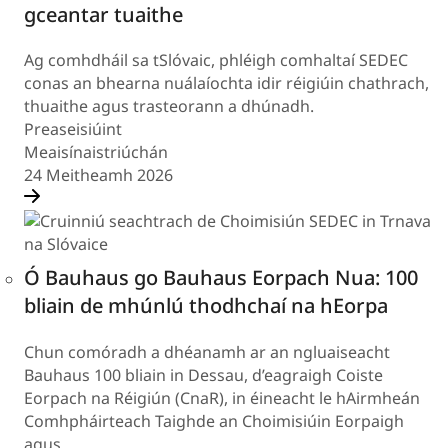
gceantar tuaithe
Ag comhdháil sa tSlóvaic, phléigh comhaltaí SEDEC
conas an bhearna nuálaíochta idir réigiúin chathrach,
thuaithe agus trasteorann a dhúnadh.
Preaseisiúint
Meaisínaistriúchán
24 Meitheamh 2026
Ó Bauhaus go Bauhaus Eorpach Nua: 100
bliain de mhúnlú thodhchaí na hEorpa
Chun comóradh a dhéanamh ar an ngluaiseacht
Bauhaus 100 bliain in Dessau, d’eagraigh Coiste
Eorpach na Réigiún (CnaR), in éineacht le hAirmheán
Comhpháirteach Taighde an Choimisiúin Eorpaigh
agus…