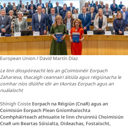
European Union / David Martín Díaz
Le linn díospóireacht leis an gCoimisinéir Eorpach
Zaharieva, thacaigh ceannairí áitiúla agus réigiúnacha le
comhar níos dlúithe idir an tAontas Eorpach agus an
nuálaíocht
Shínigh Coiste
Eorpach na Réigiún (CnaR) agus an
Coimisiún Eorpach Plean Gníomhaíochta
Comhpháirteach athnuaite le linn chruinniú Choimisiún
CnaR um Beartas Sóisialta, Oideachas, Fostaíocht,