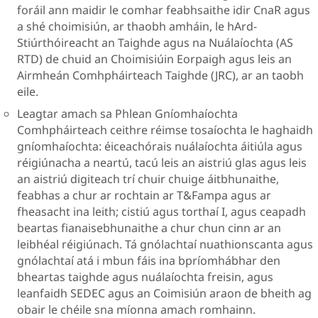
foráil ann maidir le comhar feabhsaithe idir CnaR agus
a shé choimisiún, ar thaobh amháin, le hArd-
Stiúrthóireacht an Taighde agus na Nuálaíochta (AS
RTD) de chuid an Choimisiúin Eorpaigh agus leis an
Airmheán Comhpháirteach Taighde (JRC), ar an taobh
eile.
Leagtar amach sa Phlean Gníomhaíochta
Comhpháirteach ceithre réimse tosaíochta le haghaidh
gníomhaíochta: éiceachórais nuálaíochta áitiúla agus
réigiúnacha a neartú, tacú leis an aistriú glas agus leis
an aistriú digiteach trí chuir chuige áitbhunaithe,
feabhas a chur ar rochtain ar T&Fampa agus ar
fheasacht ina leith; cistiú agus torthaí I, agus ceapadh
beartas fianaisebhunaithe a chur chun cinn ar an
leibhéal réigiúnach. Tá gnólachtaí nuathionscanta agus
gnólachtaí atá i mbun fáis ina bpríomhábhar den
bheartas taighde agus nuálaíochta freisin, agus
leanfaidh SEDEC agus an Coimisiún araon de bheith ag
obair le chéile sna míonna amach romhainn.