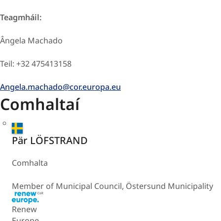
Teagmháil:
Ângela Machado
Teil: +32 475413158
Angela.machado@cor.europa.eu
Comhaltaí
Sweden
Pär LÖFSTRAND
Comhalta
Member of Municipal Council, Östersund Municipality
Renew
Europe