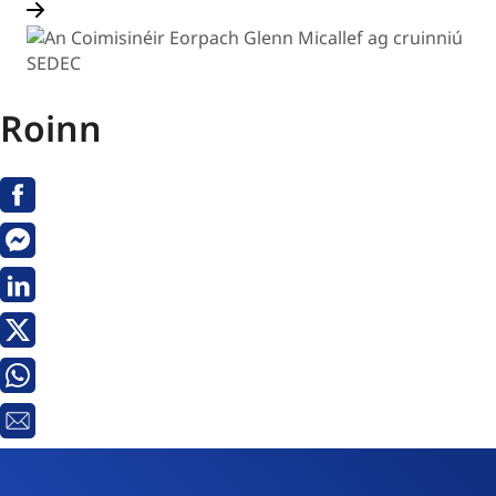
Roinn
Facebook
Messenger
Linkedin
X
Whatsapp
Seoladh
R-
phost