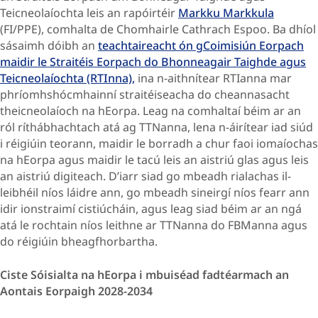
Teicneolaíochta leis an rapóirtéir
Markku Markkula
(FI/PPE), comhalta de Chomhairle Cathrach Espoo. Ba dhíol
sásaimh dóibh an
teachtaireacht ón gCoimisiún Eorpach
maidir le Straitéis Eorpach do Bhonneagair Taighde agus
Teicneolaíochta (RTInna),
ina n-aithnítear RTIanna mar
phríomhshócmhainní straitéiseacha do cheannasacht
theicneolaíoch na hEorpa. Leag na comhaltaí béim ar an
ról ríthábhachtach atá ag TTNanna, lena n-áirítear iad siúd
i réigiúin teorann, maidir le borradh a chur faoi iomaíochas
na hEorpa agus maidir le tacú leis an aistriú glas agus leis
an aistriú digiteach. D’iarr siad go mbeadh rialachas il-
leibhéil níos láidre ann, go mbeadh sineirgí níos fearr ann
idir ionstraimí cistiúcháin, agus leag siad béim ar an ngá
atá le rochtain níos leithne ar TTNanna do FBManna agus
do réigiúin bheagfhorbartha.
Ciste Sóisialta na hEorpa i mbuiséad fadtéarmach an
Aontais Eorpaigh 2028-2034