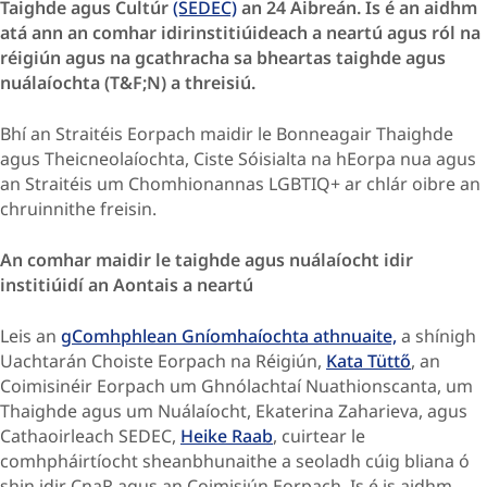
Taighde agus Cultúr
(SEDEC)
an 24 Aibreán. Is é an aidhm
atá ann an comhar idirinstitiúideach a neartú agus ról na
réigiún agus na gcathracha sa bheartas taighde agus
nuálaíochta (T&F;N) a threisiú.
Bhí an Straitéis Eorpach maidir le Bonneagair Thaighde
agus Theicneolaíochta, Ciste Sóisialta na hEorpa nua agus
an Straitéis um Chomhionannas LGBTIQ+ ar chlár oibre an
chruinnithe freisin.
An comhar maidir le taighde agus nuálaíocht idir
institiúidí an Aontais a neartú
Leis an
gComhphlean Gníomhaíochta athnuaite,
a shínigh
Uachtarán Choiste Eorpach na Réigiún,
Kata Tüttő
, an
Coimisinéir Eorpach um Ghnólachtaí Nuathionscanta, um
Thaighde agus um Nuálaíocht, Ekaterina Zaharieva, agus
Cathaoirleach SEDEC,
Heike Raab
, cuirtear le
comhpháirtíocht sheanbhunaithe a seoladh cúig bliana ó
shin idir CnaR agus an Coimisiún Eorpach. Is é is aidhm