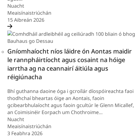
Nuacht
Meaisínaistriúchán
15 Aibreán 2026
Gníomhaíocht níos láidre ón Aontas maidir
le rannpháirtíocht agus cosaint na hóige
iarrtha ag na ceannairí áitiúla agus
réigiúnacha
Bhí guthanna daoine óga i gcroílár díospóireachta faoi
thodhchaí bheartas óige an Aontais, faoin
gcibearbhulaíocht agus faoin gcultúr le Glenn Micallef,
an Coimisinéir Eorpach um Chothroime…
Nuacht
Meaisínaistriúchán
3 Feabhra 2026