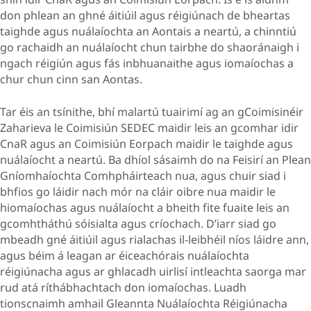
don phlean an ghné áitiúil agus réigiúnach de bheartas
taighde agus nuálaíochta an Aontais a neartú, a chinntiú
go rachaidh an nuálaíocht chun tairbhe do shaoránaigh i
ngach réigiún agus fás inbhuanaithe agus iomaíochas a
chur chun cinn san Aontas.
Tar éis an tsínithe, bhí malartú tuairimí ag an gCoimisinéir
Zaharieva le Coimisiún SEDEC maidir leis an gcomhar idir
CnaR agus an Coimisiún Eorpach maidir le taighde agus
nuálaíocht a neartú. Ba dhíol sásaimh do na Feisirí an Plean
Gníomhaíochta Comhpháirteach nua, agus chuir siad i
bhfios go láidir nach mór na cláir oibre nua maidir le
hiomaíochas agus nuálaíocht a bheith fite fuaite leis an
gcomhtháthú sóisialta agus críochach. D’iarr siad go
mbeadh gné áitiúil agus rialachas il-leibhéil níos láidre ann,
agus béim á leagan ar éiceachórais nuálaíochta
réigiúnacha agus ar ghlacadh uirlisí intleachta saorga mar
rud atá ríthábhachtach don iomaíochas. Luadh
tionscnaimh amhail Gleannta Nuálaíochta Réigiúnacha