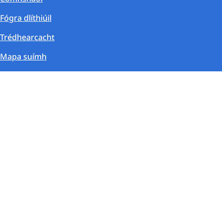
Fógra dlíthiúil
Trédhearcacht
Mapa suímh