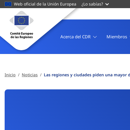
contenido
Web oficial de la Unión Europea
¿Lo sabías?
principal
Página
principal
Comité
Europeo
Acerca del CDR
Miembros
de
las
Regiones
Inicio
Noticias
Las regiones y ciudades piden una mayor di