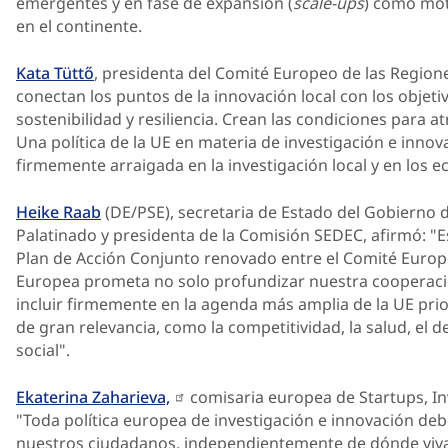
emergentes y en fase de expansión (
scale-ups
) como mot
en el continente.
Kata Tüttő
, presidenta del Comité Europeo de las Regione
conectan los puntos de la innovación local con los objet
sostenibilidad y resiliencia. Crean las condiciones para at
Una política de la UE en materia de investigación e innova
firmemente arraigada en la investigación local y en los 
Heike Raab
(DE/PSE), secretaria de Estado del Gobierno 
Palatinado y presidenta de la Comisión SEDEC, afirmó: "
Plan de Acción Conjunto renovado entre el Comité Europ
Europea prometa no solo profundizar nuestra cooperación
incluir firmemente en la agenda más amplia de la UE prio
de gran relevancia, como la competitividad, la salud, el 
social".
Ekaterina Zaharieva,
comisaria europea de Startups, In
"Toda política europea de investigación e innovación de
nuestros ciudadanos, independientemente de dónde vivan