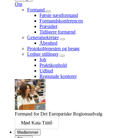
Om
Formand
Første næstformand
Formandskonferencen
Præsidiet
Tidligere formænd
Generalsekretær
Åbenhed
Protokoltjenesten og besøg
Ledige stillinger
Job
Praktikophold
Udbud
Regionale kontorer
Formand for Det Europæiske Regionsudvalg
Mød Kata Tüttő
Medlemmer