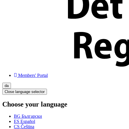
Members' Portal
da
Close language selector
Choose your language
BG
Български
ES
Español
CS
Čeština