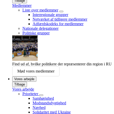
Tilbage
Medlemmer
Liste over medlemmer
Interregionale grupper
Netværket af tidligere medlemmer
Adfærdskodeks for medlemmer
Nationale delegationer
Politiske grupper
Find ud af, hvilke politikere der repræsenterer din region i RU
Mød vores medlemmer
Vores arbejde
Tilbage
Vores arbejde
Prioriteter
Samhørighed
Modstandsdygtighed
Nærhed
Solidaritet med Ukraine