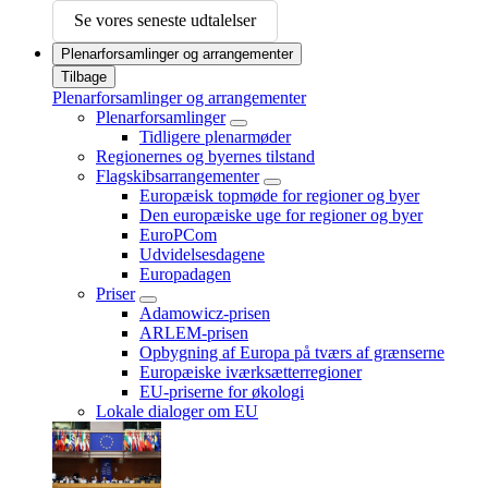
Se vores seneste udtalelser
Plenarforsamlinger og arrangementer
Tilbage
Plenarforsamlinger og arrangementer
Plenarforsamlinger
Tidligere plenarmøder
Regionernes og byernes tilstand
Flagskibsarrangementer
Europæisk topmøde for regioner og byer
Den europæiske uge for regioner og byer
EuroPCom
Udvidelsesdagene
Europadagen
Priser
Adamowicz-prisen
ARLEM-prisen
Opbygning af Europa på tværs af grænserne
Europæiske iværksætterregioner
EU-priserne for økologi
Lokale dialoger om EU