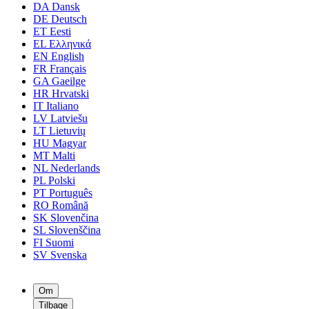
DA
Dansk
DE
Deutsch
ET
Eesti
EL
Ελληνικά
EN
English
FR
Français
GA
Gaeilge
HR
Hrvatski
IT
Italiano
LV
Latviešu
LT
Lietuvių
HU
Magyar
MT
Malti
NL
Nederlands
PL
Polski
PT
Português
RO
Română
SK
Slovenčina
SL
Slovenščina
FI
Suomi
SV
Svenska
Om
Tilbage