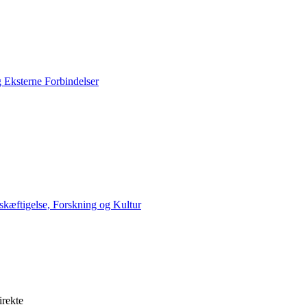
g Eksterne Forbindelser
skæftigelse, Forskning og Kultur
irekte