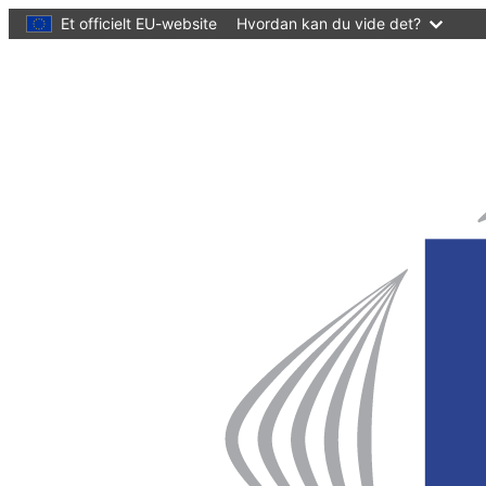
hovedindhold
Et officielt EU-website
Hvordan kan du vide det?
Hjemmeside
Det
Europæiske
Regionsudvalg