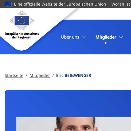
zum
Eine offizielle Website der Europäischen Union
Woran ist
Inhalt
Startseite
Europäischer
Ausschuss
der
Über uns
Mitglieder
Regionen
Startseite
Mitglieder
Eric BEIßWENGER