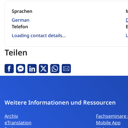
Sprachen
German
Telefon
Loading contact details…
Teilen
Facebook
Messenger
Linkedin
Twitter
Whatsapp
E-
Mail
Weitere Informationen und Ressourcen
Archiv
Fachseminare 
eTranslation
Mobile App