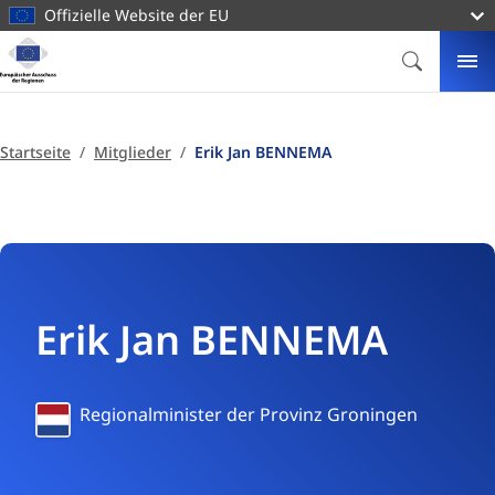
zum
Offizielle Website der EU
Inhalt
Startseite
Europäischer
SUCHE
ME
Ausschuss
der
Regionen
Startseite
Mitglieder
Erik Jan BENNEMA
Erik Jan BENNEMA
Niederlande
Regionalminister der Provinz Groningen