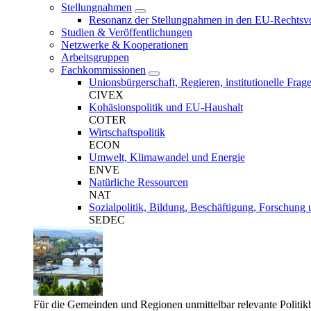
Stellungnahmen
Resonanz der Stellungnahmen in den EU-Rechtsvo
Studien & Veröffentlichungen
Netzwerke & Kooperationen
Arbeitsgruppen
Fachkommissionen
Unionsbürgerschaft, Regieren, institutionelle Fr
CIVEX
Kohäsionspolitik und EU-Haushalt
COTER
Wirtschaftspolitik
ECON
Umwelt, Klimawandel und Energie
ENVE
Natürliche Ressourcen
NAT
Sozialpolitik, Bildung, Beschäftigung, Forschung 
SEDEC
Für die Gemeinden und Regionen unmittelbar relevante Politik