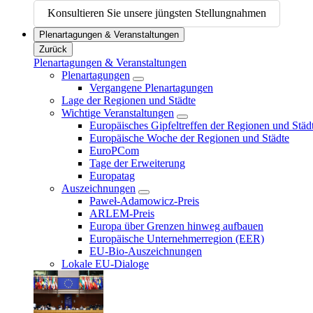
Konsultieren Sie unsere jüngsten Stellungnahmen
Plenartagungen & Veranstaltungen
Zurück
Plenartagungen & Veranstaltungen
Plenartagungen
Vergangene Plenartagungen
Lage der Regionen und Städte
Wichtige Veranstaltungen
Europäisches Gipfeltreffen der Regionen und Städ
Europäische Woche der Regionen und Städte
EuroPCom
Tage der Erweiterung
Europatag
Auszeichnungen
Paweł-Adamowicz-Preis
ARLEM-Preis
Europa über Grenzen hinweg aufbauen
Europäische Unternehmerregion (EER)
EU-Bio-Auszeichnungen
Lokale EU-Dialoge