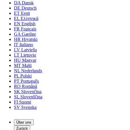
DA
Dansk
DE
Deutsch
ET
Eesti
EL
Ελληνικά
EN
English
FR
Français
GA
Gaeilge
HR
Hrvatski
IT
Italiano
LV
Latviešu
LT
Lietuvių
HU
Magyar
MT
Malti
NL
Nederlands
PL
Polski
PT
Português
RO
Română
SK
Slovenčina
SL
Slovenščina
FI
Suomi
SV
Svenska
Über uns
Zurück