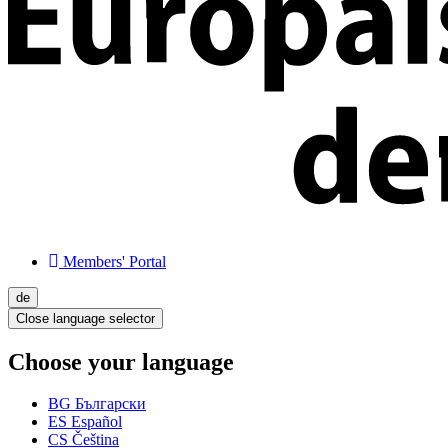
Members' Portal
de
Close language selector
Choose your language
BG
Български
ES
Español
CS
Čeština