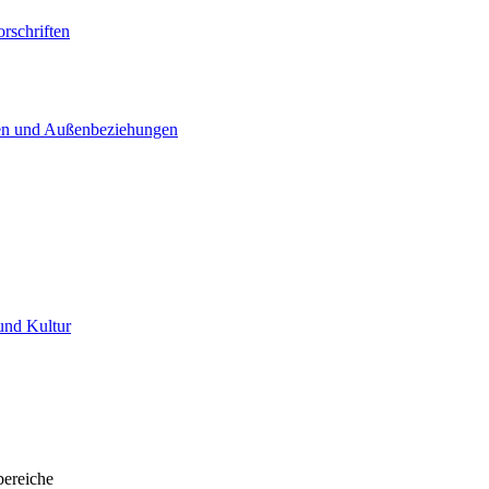
rschriften
agen und Außenbeziehungen
und Kultur
bereiche