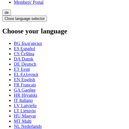
Members' Portal
de
Close language selector
Choose your language
BG
Български
ES
Español
CS
Čeština
DA
Dansk
DE
Deutsch
ET
Eesti
EL
Ελληνικά
EN
English
FR
Français
GA
Gaeilge
HR
Hrvatski
IT
Italiano
LV
Latviešu
LT
Lietuvių
HU
Magyar
MT
Malti
NL
Nederlands