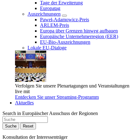
Tage der Erweiterung
Europatag
Auszeichnungen
Paweł-Adamowicz-Preis
ARLEM-Preis
Europa über Grenzen hinweg aufbauen
Europäische Unternehmerregion (EER)
EU-Bio-Auszeichnungen
Lokale EU-Dialoge
Verfolgen Sie unsere Plenartagungen und Veranstaltungen
live mit
Entdecken Sie unser Streaming-Programm
Aktuelles
Search in Europäischer Ausschuss der Regionen
Suche
Reset
Konsultation der Interessenträger