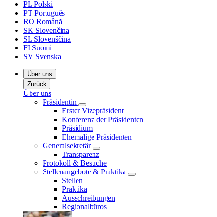
PL
Polski
PT
Português
RO
Română
SK
Slovenčina
SL
Slovenščina
FI
Suomi
SV
Svenska
Über uns
Zurück
Über uns
Präsidentin
Erster Vizepräsident
Konferenz der Präsidenten
Präsidium
Ehemalige Präsidenten
Generalsekretär
Transparenz
Protokoll & Besuche
Stellenangebote & Praktika
Stellen
Praktika
Ausschreibungen
Regionalbüros