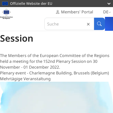
zum
Offizielle Website der EU
Inhalt
Startseite
Members' Portal
DE
Europäischer
30 November -
01 Dezember 2022
Search
Ausschuss
152nd CoR Plenary
in
Suche
der
Europäischer
Regionen
Session
Ausschuss
der
Regionen
The Members of the European Committee of the Regions
held a meeting for the 152nd Plenary Session on 30
November - 01 December 2022.
Plenary event - Charlemagne Building, Brussels (Belgium)
Mehrtägige Veranstaltung