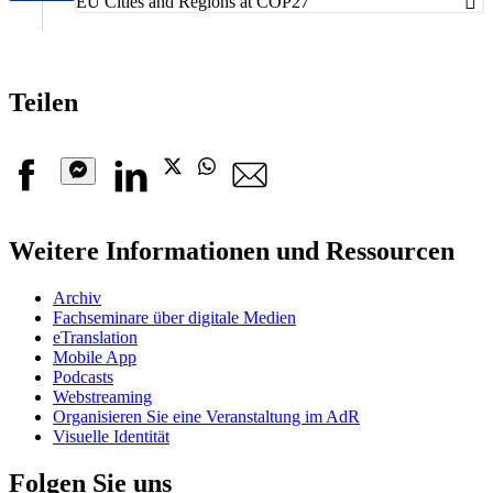
EU Cities and Regions at COP27
Teilen
Facebook
Linkedin
Twitter
Whatsapp
E-
Mail
Messenger
Weitere Informationen und Ressourcen
Archiv
Fachseminare über digitale Medien
eTranslation
Mobile App
Podcasts
Webstreaming
Organisieren Sie eine Veranstaltung im AdR
Visuelle Identität
Folgen Sie uns