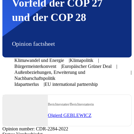
Vorfeld der COP 27
und der COP 28
Opinion factsheet
Klimawandel und Energie
Klimapolitik
Bürgermeisterkonvent
Europäischer Grüner Deal
Außenbeziehungen, Erweiterung und
Nachbarschaftspolitik
Idapartnerlus
EU international partnership
Berichterstatter/Berichterstatterin
Olgierd GEBLEWICZ
Opinion number:
CDR-2284-2022