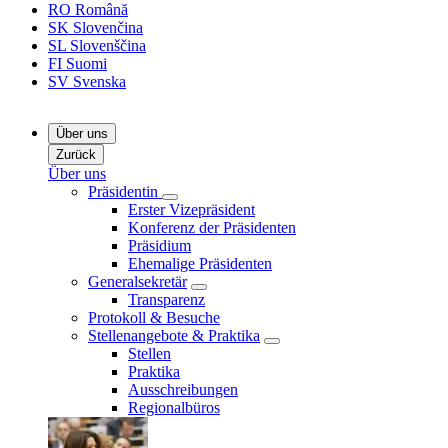
RO
Română
SK
Slovenčina
SL
Slovenščina
FI
Suomi
SV
Svenska
Über uns
Zurück
Über uns
Präsidentin
Erster Vizepräsident
Konferenz der Präsidenten
Präsidium
Ehemalige Präsidenten
Generalsekretär
Transparenz
Protokoll & Besuche
Stellenangebote & Praktika
Stellen
Praktika
Ausschreibungen
Regionalbüros