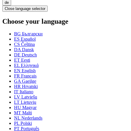
de
Close language selector
Choose your language
BG
Български
ES
Español
CS
Čeština
DA
Dansk
DE
Deutsch
ET
Eesti
EL
Ελληνικά
EN
English
FR
Français
GA
Gaeilge
HR
Hrvatski
IT
Italiano
LV
Latviešu
LT
Lietuvių
HU
Magyar
MT
Malti
NL
Nederlands
PL
Polski
PT
Português