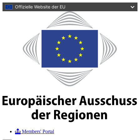
zum
Offizielle Website der EU
Inhalt
Startseite
Europäischer
Ausschuss
der
Regionen
Members' Portal