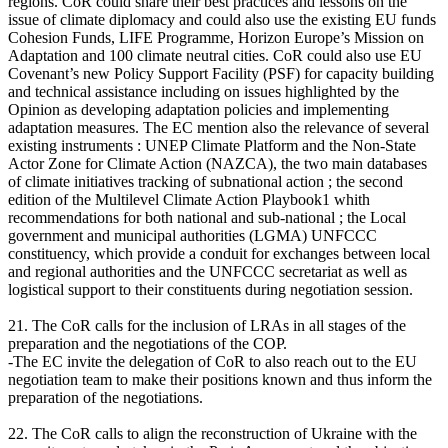
regions. CoR could share their best practices and lessons on the
issue of climate diplomacy and could also use the existing EU funds
Cohesion Funds, LIFE Programme, Horizon Europe’s Mission on
Adaptation and 100 climate neutral cities. CoR could also use EU
Covenant’s new Policy Support Facility (PSF) for capacity building
and technical assistance including on issues highlighted by the
Opinion as developing adaptation policies and implementing
adaptation measures. The EC mention also the relevance of several
existing instruments : UNEP Climate Platform and the Non-State
Actor Zone for Climate Action (NAZCA), the two main databases
of climate initiatives tracking of subnational action ; the second
edition of the Multilevel Climate Action Playbook1 whith
recommendations for both national and sub-national ; the Local
government and municipal authorities (LGMA) UNFCCC
constituency, which provide a conduit for exchanges between local
and regional authorities and the UNFCCC secretariat as well as
logistical support to their constituents during negotiation session.
21. The CoR calls for the inclusion of LRAs in all stages of the
preparation and the negotiations of the COP.
-The EC invite the delegation of CoR to also reach out to the EU
negotiation team to make their positions known and thus inform the
preparation of the negotiations.
22. The CoR calls to align the reconstruction of Ukraine with the