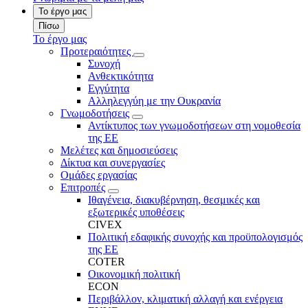
Το έργο μας
Πίσω
Το έργο μας
Προτεραιότητες
Συνοχή
Ανθεκτικότητα
Εγγύτητα
Αλληλεγγύη με την Ουκρανία
Γνωμοδοτήσεις
Αντίκτυπος των γνωμοδοτήσεων στη νομοθεσία
της ΕΕ
Μελέτες και δημοσιεύσεις
Δίκτυα και συνεργασίες
Ομάδες εργασίας
Επιτροπές
Ιθαγένεια, διακυβέρνηση, θεσμικές και
εξωτερικές υποθέσεις
CIVEX
Πολιτική εδαφικής συνοχής και προϋπολογισμός
της ΕΕ
COTER
Οικονομική πολιτική
ECON
Περιβάλλον, κλιματική αλλαγή και ενέργεια