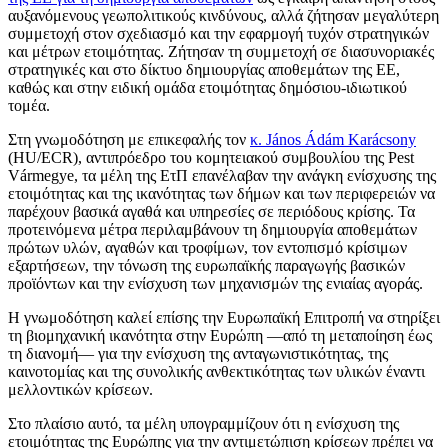
αυξανόμενους γεωπολιτικούς κινδύνους, αλλά ζήτησαν μεγαλύτερη
συμμετοχή στον σχεδιασμό και την εφαρμογή τυχόν στρατηγικών
και μέτρων ετοιμότητας. Ζήτησαν τη συμμετοχή σε διασυνοριακές
στρατηγικές και στο δίκτυο δημιουργίας αποθεμάτων της ΕΕ,
καθώς και στην ειδική ομάδα ετοιμότητας δημόσιου-ιδιωτικού
τομέα.
Στη γνωμοδότηση
με επικεφαλής τον
κ.
János Ádám Karácsony
(HU/ECR), αντιπρόεδρο του κομητειακού συμβουλίου της Pest
Vármegye, τα μέλη της ΕτΠ επανέλαβαν την ανάγκη ενίσχυσης της
ετοιμότητας και της ικανότητας των δήμων και των περιφερειών να
παρέχουν βασικά αγαθά και υπηρεσίες σε περιόδους κρίσης. Τα
προτεινόμενα μέτρα περιλαμβάνουν τη δημιουργία αποθεμάτων
πρώτων υλών, αγαθών και τροφίμων, τον εντοπισμό κρίσιμων
εξαρτήσεων, την τόνωση της ευρωπαϊκής παραγωγής βασικών
προϊόντων και την ενίσχυση των μηχανισμών της ενιαίας αγοράς.
Η γνωμοδότηση καλεί επίσης την Ευρωπαϊκή Επιτροπή να στηρίξει
τη βιομηχανική ικανότητα στην Ευρώπη —από τη μεταποίηση έως
τη διανομή— για την ενίσχυση της ανταγωνιστικότητας, της
καινοτομίας και της συνολικής ανθεκτικότητας των υλικών έναντι
μελλοντικών κρίσεων.
Στο πλαίσιο αυτό, τα μέλη υπογραμμίζουν ότι η ενίσχυση της
ετοιμότητας της Ευρώπης για την αντιμετώπιση κρίσεων πρέπει να