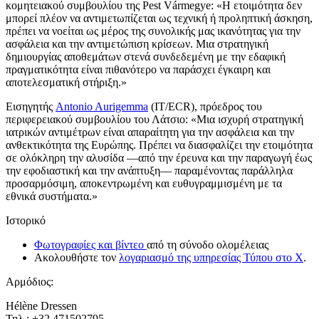
κομητειακού συμβουλίου της Pest Vármegye: «Η ετοιμότητα δεν
μπορεί πλέον να αντιμετωπίζεται ως τεχνική ή προληπτική άσκηση,
πρέπει να νοείται ως μέρος της συνολικής μας ικανότητας για την
ασφάλεια και την αντιμετώπιση κρίσεων. Μια στρατηγική
δημιουργίας αποθεμάτων στενά συνδεδεμένη με την εδαφική
πραγματικότητα είναι πιθανότερο να παράσχει έγκαιρη και
αποτελεσματική στήριξη.»
Εισηγητής
Antonio Aurigemma
(IT/ECR), πρόεδρος του
περιφερειακού συμβουλίου του Λάτσιο: «Μια ισχυρή στρατηγική
ιατρικών αντιμέτρων είναι απαραίτητη για την ασφάλεια και την
ανθεκτικότητα της Ευρώπης. Πρέπει να διασφαλίζει την ετοιμότητα
σε ολόκληρη την αλυσίδα —από την έρευνα και την παραγωγή έως
την εφοδιαστική και την ανάπτυξη— παραμένοντας παράλληλα
προσαρμόσιμη, αποκεντρωμένη και ευθυγραμμισμένη με τα
εθνικά συστήματα.»
Ιστορικό
Φωτογραφίες και
βίντεο
από τη σύνοδο ολομέλειας
Ακολουθήστε τον
λογαριασμό της υπηρεσίας Τύπου στο X
.
Αρμόδιος:
Hélène Dressen
Τηλ.: +32 471502795