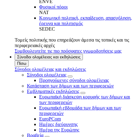
ENVE
Φυσικοί πόροι
NAT
Κοινωνική πολιτική, εκπαίδευση, απασχόληση,
έρευνα και πολιτισμός
SEDEC
Τομείς πολιτικής που επηρεάζουν άμεσα τις τοπικές και τις
περιφερειακές αρχές
Συμβουλευτείτε τις πιο πρόσφατες γνωμοδοτήσεις μας
Σύνοδοι ολομέλειας και εκδηλώσεις
Πίσω
Σύνοδοι ολομέλειας και εκδηλώσεις
Σύνοδοι ολομέλειας
Προηγούμενες σύνοδοι ολομέλειας
Κατάσταση των δήμων και των περιφερειών
Εμβληματικές εκδηλώσεις
Ευρωπαϊκή διάσκεψη κορυφής των δήμων και
των περιφερειών
Ευρωπαϊκή εβδομάδα των δήμων και των
περιφερειών
EuroPCom
Ημέρες διεύρυνσης
Ημέρα της Ευρώπης
Βραβεία