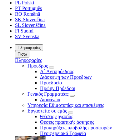
PL
Polski
PT
Português
RO
Română
SK
Slovenčina
SL
Slovenščina
FI
Suomi
SV
Svenska
Πληροφορίες
Πίσω
Πληροφορίες
Πρόεδρος
Α΄ Αντιπρόεδρος
Διάσκεψη των Προέδρων
Προεδρείο
Πρώην Πρόεδροι
Γενικός Γραμματέας
Διαφάνεια
Υπηρεσία Εθιμοτυπίας και επισκέψεις
Εργαστείτε σε εμάς
Θέσεις εργασίας
Θέσεις πρακτικής άσκησης
Προκηρύξεις υποβολής προσφορών
Περιφερειακά Γραφεία