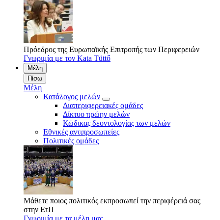
Πρόεδρος της Ευρωπαϊκής Επιτροπής των Περιφερειών
Γνωριμία με τον Kata Tüttő
Μέλη
Πίσω
Μέλη
Κατάλογος μελών
Διαπεριφερειακές ομάδες
Δίκτυο πρώην μελών
Κώδικας δεοντολογίας των μελών
Εθνικές αντιπροσωπείες
Πολιτικές ομάδες
Μάθετε ποιος πολιτικός εκπροσωπεί την περιφέρειά σας
στην ΕτΠ
Γνωριμία με τα μέλη μας