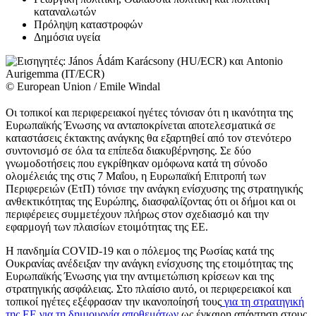
καταναλωτών
Πρόληψη καταστροφών
Δημόσια υγεία
© European Union / Emile Windal
Οι τοπικοί και περιφερειακοί ηγέτες τόνισαν ότι η ικανότητα της
Ευρωπαϊκής Ένωσης να ανταποκρίνεται αποτελεσματικά σε
καταστάσεις έκτακτης ανάγκης θα εξαρτηθεί από τον στενότερο
συντονισμό σε όλα τα επίπεδα διακυβέρνησης. Σε δύο
γνωμοδοτήσεις που εγκρίθηκαν ομόφωνα κατά τη σύνοδο
ολομέλειάς της στις 7 Μαΐου, η Ευρωπαϊκή Επιτροπή των
Περιφερειών (ΕτΠ) τόνισε την ανάγκη ενίσχυσης της στρατηγικής
ανθεκτικότητας της Ευρώπης, διασφαλίζοντας ότι οι δήμοι και οι
περιφέρειες συμμετέχουν πλήρως στον σχεδιασμό και την
εφαρμογή των πλαισίων ετοιμότητας της ΕΕ.
Η πανδημία COVID-19 και ο πόλεμος της Ρωσίας κατά της
Ουκρανίας ανέδειξαν την ανάγκη ενίσχυσης της ετοιμότητας της
Ευρωπαϊκής Ένωσης για την αντιμετώπιση κρίσεων και της
στρατηγικής ασφάλειας. Στο πλαίσιο αυτό, οι περιφερειακοί και
τοπικοί ηγέτες εξέφρασαν την ικανοποίησή τους
για τη στρατηγική
της ΕΕ για τη δημιουργία αποθεμάτων
ως έγκαιρη απάντηση στους