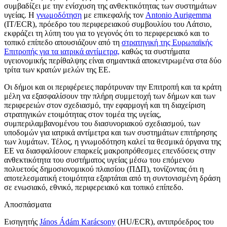
συμβαδίζει με την ενίσχυση της ανθεκτικότητας των συστημάτων
υγείας. Η
γνωμοδότηση
με επικεφαλής τον
Antonio Aurigemma
(IT/ECR), πρόεδρο του περιφερειακού συμβουλίου του Λάτσιο,
εκφράζει τη λύπη του για το γεγονός ότι το περιφερειακό και το
τοπικό επίπεδο απουσιάζουν από τη
στρατηγική της Ευρωπαϊκής
Επιτροπής για τα ιατρικά αντίμετρα,
καθώς τα συστήματα
υγειονομικής περίθαλψης είναι σημαντικά αποκεντρωμένα στα δύο
τρίτα των κρατών μελών της ΕΕ.
Οι δήμοι και οι περιφέρειες παρότρυναν την Επιτροπή και τα κράτη
μέλη να εξασφαλίσουν την πλήρη συμμετοχή των δήμων και των
περιφερειών στον σχεδιασμό, την εφαρμογή και τη διαχείριση
στρατηγικών ετοιμότητας στον τομέα της υγείας,
συμπεριλαμβανομένου του διασυνοριακού σχεδιασμού, των
υποδομών για ιατρικά αντίμετρα και των συστημάτων επιτήρησης
των λυμάτων. Τέλος, η γνωμοδότηση καλεί τα θεσμικά όργανα της
ΕΕ να διασφαλίσουν επαρκείς μακροπρόθεσμες επενδύσεις στην
ανθεκτικότητα του συστήματος υγείας μέσω του επόμενου
πολυετούς δημοσιονομικού πλαισίου (ΠΔΠ), τονίζοντας ότι η
αποτελεσματική ετοιμότητα εξαρτάται από τη συντονισμένη δράση
σε ενωσιακό, εθνικό, περιφερειακό και τοπικό επίπεδο.
Αποσπάσματα
Εισηγητής
János Ádám Karácsony
(HU/ECR), αντιπρόεδρος του