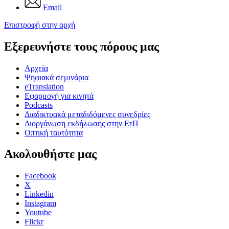
Email
Επιστροφή στην αρχή
Εξερευνήστε τους πόρους μας
Αρχεία
Ψηφιακά σεμινάρια
eTranslation
Εφαρμογή για κινητά
Podcasts
Διαδικτυακά μεταδιδόμενες συνεδρίες
Διοργάνωση εκδήλωσης στην ΕτΠ
Οπτική ταυτότητα
Ακολουθήστε μας
Facebook
X
Linkedin
Instagram
Youtube
Flickr