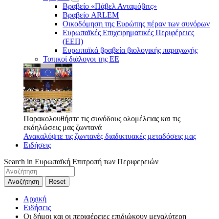
Βραβείο «Πάβελ Ανταμόβιτς»
Βραβείο ARLEM
Οικοδόμηση της Ευρώπης πέραν των συνόρων
Ευρωπαϊκές Επιχειρηματικές Περιφέρειες
(ΕΕΠ)
Ευρωπαϊκά βραβεία βιολογικής παραγωγής
Τοπικοί διάλογοι της ΕΕ
Παρακολουθήστε τις συνόδους ολομέλειας και τις
εκδηλώσεις μας ζωντανά
Ανακαλύψτε τις ζωντανές διαδικτυακές μεταδόσεις μας
Ειδήσεις
Search in Ευρωπαϊκή Επιτροπή των Περιφερειών
Αναζήτηση
Reset
Αρχική
Ειδήσεις
Οι δήμοι και οι περιφέρειες επιδιώκουν μεγαλύτερη