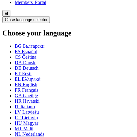
Members' Portal
el
Close language selector
Choose your language
BG
Български
ES
Español
CS
Čeština
DA
Dansk
DE
Deutsch
ET
Eesti
EL
Ελληνικά
EN
English
FR
Français
GA
Gaeilge
HR
Hrvatski
IT
Italiano
LV
Latviešu
LT
Lietuvių
HU
Magyar
MT
Malti
NL
Nederlands