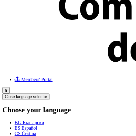
Members' Portal
fr
Close language selector
Choose your language
BG
Български
ES
Español
CS
Čeština