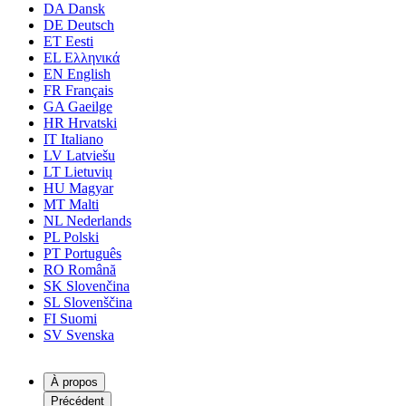
DA
Dansk
DE
Deutsch
ET
Eesti
EL
Ελληνικά
EN
English
FR
Français
GA
Gaeilge
HR
Hrvatski
IT
Italiano
LV
Latviešu
LT
Lietuvių
HU
Magyar
MT
Malti
NL
Nederlands
PL
Polski
PT
Português
RO
Română
SK
Slovenčina
SL
Slovenščina
FI
Suomi
SV
Svenska
À propos
Précédent