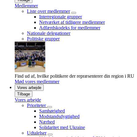
Medlemmer
Liste over medlemmer
Interregionale grupper
Netværket af tidligere medlemmer
Adfærdskodeks for medlemmer
Nationale delegationer
Politiske grupper
Find ud af, hvilke politikere der repræsenterer din region i RU
Mød vores medlemmer
Vores arbejde
Tilbage
Vores arbejde
Prioriteter
Samhørighed
Modstandsdygtighed
Nærhed
Solidaritet med Ukraine
Udtalelser