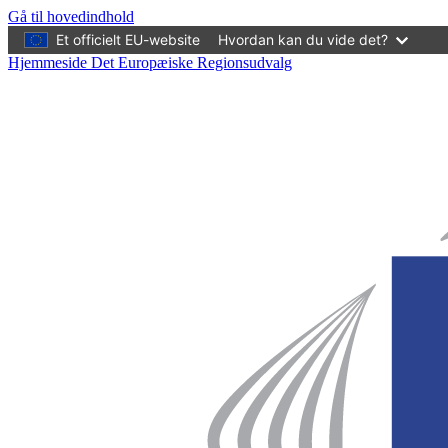
Gå til hovedindhold
Et officielt EU-website
Hvordan kan du vide det?
Hjemmeside Det Europæiske Regionsudvalg