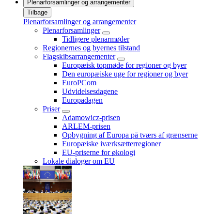
Plenarforsamlinger og arrangementer
Tilbage
Plenarforsamlinger og arrangementer
Plenarforsamlinger
Tidligere plenarmøder
Regionernes og byernes tilstand
Flagskibsarrangementer
Europæisk topmøde for regioner og byer
Den europæiske uge for regioner og byer
EuroPCom
Udvidelsesdagene
Europadagen
Priser
Adamowicz-prisen
ARLEM-prisen
Opbygning af Europa på tværs af grænserne
Europæiske iværksætterregioner
EU-priserne for økologi
Lokale dialoger om EU