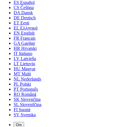
ES
Español
CS
Čeština
DA
Dansk
DE
Deutsch
ET
Eesti
EL
Ελληνικά
EN
English
FR
Français
GA
Gaeilge
HR
Hrvatski
IT
Italiano
LV
Latviešu
LT
Lietuvių
HU
Magyar
MT
Malti
NL
Nederlands
PL
Polski
PT
Português
RO
Română
SK
Slovenčina
SL
Slovenščina
FI
Suomi
SV
Svenska
Om