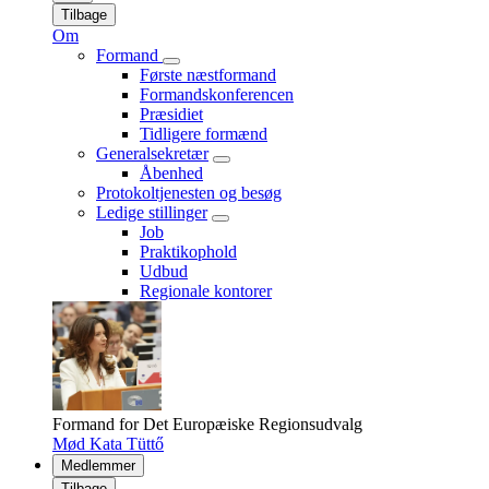
Tilbage
Om
Formand
Første næstformand
Formandskonferencen
Præsidiet
Tidligere formænd
Generalsekretær
Åbenhed
Protokoltjenesten og besøg
Ledige stillinger
Job
Praktikophold
Udbud
Regionale kontorer
Formand for Det Europæiske Regionsudvalg
Mød Kata Tüttő
Medlemmer
Tilbage