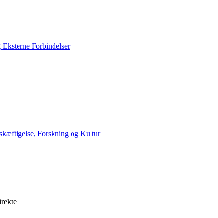
g Eksterne Forbindelser
skæftigelse, Forskning og Kultur
irekte