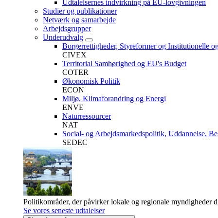
Udtalelsernes indvirkning på EU-lovgivningen
Studier og publikationer
Netværk og samarbejde
Arbejdsgrupper
Underudvalg
Borgerrettigheder, Styreformer og Institutionelle o
CIVEX
Territorial Samhørighed og EU's Budget
COTER
Økonomisk Politik
ECON
Miljø, Klimaforandring og Energi
ENVE
Naturressourcer
NAT
Social- og Arbejdsmarkedspolitik, Uddannelse, Be
SEDEC
Politikområder, der påvirker lokale og regionale myndigheder d
Se vores seneste udtalelser