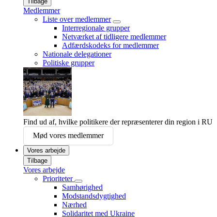
Tilbage
Medlemmer
Liste over medlemmer
Interregionale grupper
Netværket af tidligere medlemmer
Adfærdskodeks for medlemmer
Nationale delegationer
Politiske grupper
Find ud af, hvilke politikere der repræsenterer din region i RU
Mød vores medlemmer
Vores arbejde
Tilbage
Vores arbejde
Prioriteter
Samhørighed
Modstandsdygtighed
Nærhed
Solidaritet med Ukraine