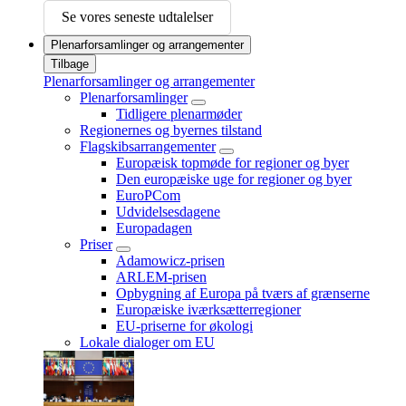
Se vores seneste udtalelser
Plenarforsamlinger og arrangementer
Tilbage
Plenarforsamlinger og arrangementer
Plenarforsamlinger
Tidligere plenarmøder
Regionernes og byernes tilstand
Flagskibsarrangementer
Europæisk topmøde for regioner og byer
Den europæiske uge for regioner og byer
EuroPCom
Udvidelsesdagene
Europadagen
Priser
Adamowicz-prisen
ARLEM-prisen
Opbygning af Europa på tværs af grænserne
Europæiske iværksætterregioner
EU-priserne for økologi
Lokale dialoger om EU