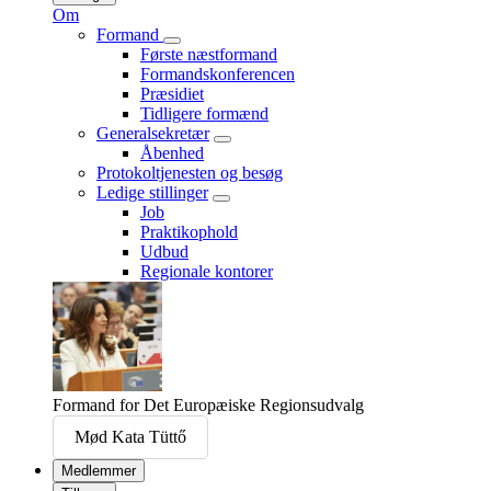
Om
Formand
Første næstformand
Formandskonferencen
Præsidiet
Tidligere formænd
Generalsekretær
Åbenhed
Protokoltjenesten og besøg
Ledige stillinger
Job
Praktikophold
Udbud
Regionale kontorer
Formand for Det Europæiske Regionsudvalg
Mød Kata Tüttő
Medlemmer