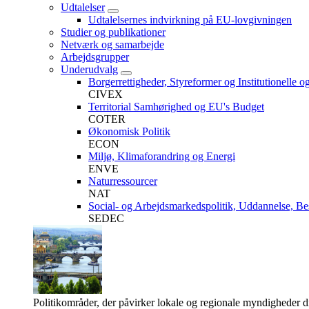
Udtalelser
Udtalelsernes indvirkning på EU-lovgivningen
Studier og publikationer
Netværk og samarbejde
Arbejdsgrupper
Underudvalg
Borgerrettigheder, Styreformer og Institutionelle o
CIVEX
Territorial Samhørighed og EU's Budget
COTER
Økonomisk Politik
ECON
Miljø, Klimaforandring og Energi
ENVE
Naturressourcer
NAT
Social- og Arbejdsmarkedspolitik, Uddannelse, Be
SEDEC
Politikområder, der påvirker lokale og regionale myndigheder d