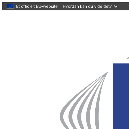
hovedindhold
Et officielt EU-website
Hvordan kan du vide det?
Hjemmeside
Det
Europæiske
Regionsudvalg