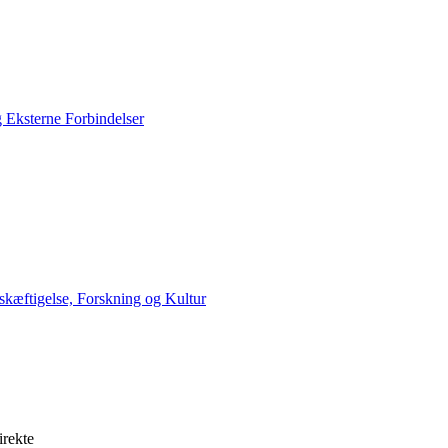
g Eksterne Forbindelser
skæftigelse, Forskning og Kultur
irekte