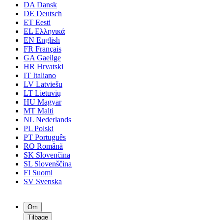
DA
Dansk
DE
Deutsch
ET
Eesti
EL
Ελληνικά
EN
English
FR
Français
GA
Gaeilge
HR
Hrvatski
IT
Italiano
LV
Latviešu
LT
Lietuvių
HU
Magyar
MT
Malti
NL
Nederlands
PL
Polski
PT
Português
RO
Română
SK
Slovenčina
SL
Slovenščina
FI
Suomi
SV
Svenska
Om
Tilbage