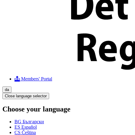
Members' Portal
da
Close language selector
Choose your language
BG
Български
ES
Español
CS
Čeština