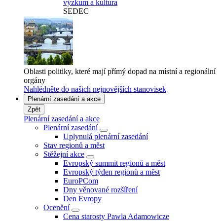
výzkum a kultura
SEDEC
Oblasti politiky, které mají přímý dopad na místní a regionální
orgány
Nahlédněte do našich nejnovějších stanovisek
Plenární zasedání a akce
Zpět
Plenární zasedání a akce
Plenární zasedání
Uplynulá plenární zasedání
Stav regionů a měst
Stěžejní akce
Evropský summit regionů a měst
Evropský týden regionů a měst
EuroPCom
Dny věnované rozšíření
Den Evropy
Ocenění
Cena starosty Pawla Adamowicze