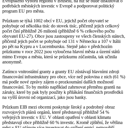
Evropského výboru regionů v Bruselu, na níž se bude diskutovat o
potřebách městských investic v Evropě a podporovat politický
program EU pro města.
Průzkum se týká 1002 obcí v EU, jejichž počet obyvatel se
pohybuje od několika tisíc do stovek tisíc, přičemž jejich celkový
počet činí přibližně 26 milionů (přibližně 6 % celkového počtu
obyvatel EU-27). Obce jsou zastoupeny ve všech členských státech,
přičemž jejich počet se pohybuje od 131 v Německu a 107 v Itálii
po pět na Kypru a v Lucembursku. Stejně jako v předchozím
průzkumu v roce 2022 jsou vyloučena hlavní města a území států
mimo Evropu a města, která se průzkumu zúčastnila, tak učinila
anonymně.
Zatímco vnitrostátní granty a granty EU zůstávají hlavními zdroji
financování infrastruktury pro obce, více než polovina z nich (61 %)
má podle nové zprávy zájem o prozkoumání dalších možností
financování. To by mohlo například zahrnovat přeměnu grantů na
záruky, které by pak byly použity k přilákání finančních prostředků
na vyšší úrovni od organizací, jako jsou banky.
Průzkum EIB mezi obcemi poskytuje široký a podrobný obraz
rozvojových plánů orgánů, které představují přibližně 54 %
veřejných investic v EU. V oblasti opatření v oblasti klimatu
představují obce přibližně 60 % investic. Kromě zjištění, že většina
měst v EU plánuje více investovat do snížení emisí, nejnovější