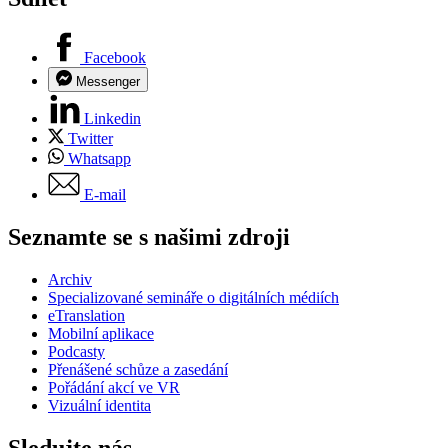
Facebook
Messenger
Linkedin
Twitter
Whatsapp
E-mail
Seznamte se s našimi zdroji
Archiv
Specializované semináře o digitálních médiích
eTranslation
Mobilní aplikace
Podcasty
Přenášené schůze a zasedání
Pořádání akcí ve VR
Vizuální identita