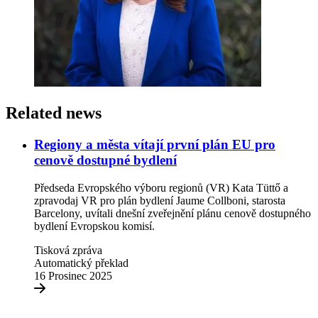
Related news
Regiony a města vítají první plán EU pro
cenově dostupné bydlení
Předseda Evropského výboru regionů (VR) Kata Tüttő a
zpravodaj VR pro plán bydlení Jaume Collboni, starosta
Barcelony, uvítali dnešní zveřejnění plánu cenově dostupného
bydlení Evropskou komisí.
Tisková zpráva
Automatický překlad
16 Prosinec 2025