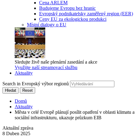
Cena ARLEM
Budujeme Evropu bez hranic
Evropský podnikatelsky zaměřený region (EER)
Ceny EU za ekologickou produkci
Místní dialogy o EU
Sledujte živě naše plenární zasedání a akce
Využijte naší streamovací službu
Aktuality
Search in Evropský výbor regionů
Hledat
Reset
Domů
Aktuality
Města v celé Evropě plánují posílit opatření v oblasti klimatu a
sociální infrastrukturu, ukazuje průzkum EIB
Aktuální zpráva
8 Duben 2025