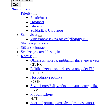
Zpět
Naše činnost
Priority
Soudržnost
Odolnost
Blízkost
Solidarita s Ukrajinou
Stanoviska
Vliv stanovisek na právní předpisy EU
Studie a publikace
Sítě a spolupráce
Schůze pracovních skupin
Komise
Občanství, správa, institucionální a vnější věci
CIVEX
Politika územní soudržnosti a rozpočet EU
COTER
Hospodářská politika
ECON
Životní prostředí, změna klimatu a energetika
ENVE
Přírodní zdroje
NAT
Sociální politika, vzdělávání, zaměstnanost,