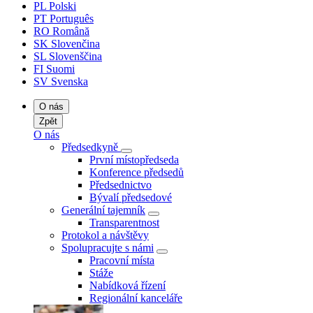
PL
Polski
PT
Português
RO
Română
SK
Slovenčina
SL
Slovenščina
FI
Suomi
SV
Svenska
O nás
Zpět
O nás
Předsedkyně
První místopředseda
Konference předsedů
Předsednictvo
Bývalí předsedové
Generální tajemník
Transparentnost
Protokol a návštěvy
Spolupracujte s námi
Pracovní místa
Stáže
Nabídková řízení
Regionální kanceláře