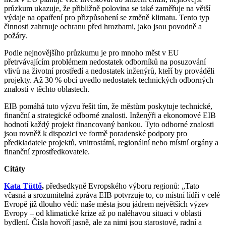
průzkum ukazuje, že přibližně polovina se také zaměřuje na větší
výdaje na opatření pro přizpůsobení se změně klimatu. Tento typ
činnosti zahrnuje ochranu před hrozbami, jako jsou povodně a
požáry.
Podle nejnovějšího průzkumu je pro mnoho měst v EU
přetrvávajícím problémem nedostatek odborníků na posuzování
vlivů na životní prostředí a nedostatek inženýrů, kteří by prováděli
projekty. Až 30 % obcí uvedlo nedostatek technických odborných
znalostí v těchto oblastech.
EIB pomáhá tuto výzvu řešit tím, že městům poskytuje technické,
finanční a strategické odborné znalosti. Inženýři a ekonomové EIB
hodnotí každý projekt financovaný bankou. Tyto odborné znalosti
jsou rovněž k dispozici ve formě poradenské podpory pro
předkladatele projektů, vnitrostátní, regionální nebo místní orgány a
finanční zprostředkovatele.
Citáty
Kata Tüttő
,
předsedkyně Evropského výboru regionů: „Tato
včasná a srozumitelná zpráva EIB potvrzuje to, co místní lídři v celé
Evropě již dlouho vědí: naše města jsou jádrem největších výzev
Evropy – od klimatické krize až po naléhavou situaci v oblasti
bydlení. Čísla hovoří jasně, ale za nimi jsou starostové, radní a