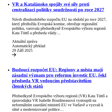
VR a Katalánsko spojily své síly proti
centralizaci politiky soudržnosti po roce 2027
Návrh dlouhodobého rozpočtu EU na období po roce 2027,
který předložila Evropská komise, ohrožuje regionální
politiku, varovala předsedkyně Evropského výboru regionů
Kata Tüttő a předseda vlády…
Aktuální zpráva
Automatický překlad
29 Září 2025
Budoucí rozpočet EU: Regiony a města mají
zásadní význam pro reformu investic EU, řekl
předseda VR vedoucím představitelům
členských států
Předsedkyně Evropského výboru regionů (VR) Kata Tüttő a
zpravodajka VR Isabelle Boudineauová vystoupili na
neformálním zasedání ministrů EU ve Varšavě a vyzvali k
silné a modernizované politice…