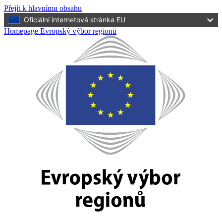
Přejít k hlavnímu obsahu
Oficiální internetová stránka EU
Homepage Evropský výbor regionů