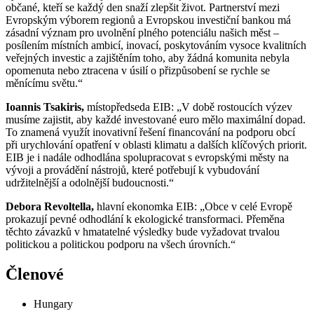
občané, kteří se každý den snaží zlepšit život. Partnerství mezi
Evropským výborem regionů a Evropskou investiční bankou má
zásadní význam pro uvolnění plného potenciálu našich měst –
posílením místních ambicí, inovací, poskytováním vysoce kvalitních
veřejných investic a zajištěním toho, aby žádná komunita nebyla
opomenuta nebo ztracena v úsilí o přizpůsobení se rychle se
měnícímu světu.“
Ioannis Tsakiris,
místopředseda EIB:
„V době rostoucích výzev
musíme zajistit, aby každé investované euro mělo maximální dopad.
To znamená využít inovativní řešení financování na podporu obcí
při urychlování opatření v oblasti klimatu a dalších klíčových priorit.
EIB je i nadále odhodlána spolupracovat s evropskými městy na
vývoji a provádění nástrojů, které potřebují k vybudování
udržitelnější a odolnější budoucnosti.“
Debora Revoltella,
hlavní ekonomka EIB: „Obce v celé Evropě
prokazují pevné odhodlání k ekologické transformaci. Přeměna
těchto závazků v hmatatelné výsledky bude vyžadovat trvalou
politickou a politickou podporu na všech úrovních.“
Členové
Hungary