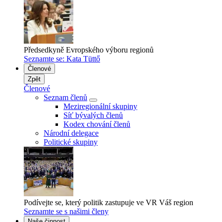
Předsedkyně Evropského výboru regionů
Seznamte se: Kata Tüttő
Členové
Zpět
Členové
Seznam členů
Meziregionální skupiny
Síť bývalých členů
Kodex chování členů
Národní delegace
Politické skupiny
Podívejte se, který politik zastupuje ve VR Váš region
Seznamte se s našimi členy
Naše činnost