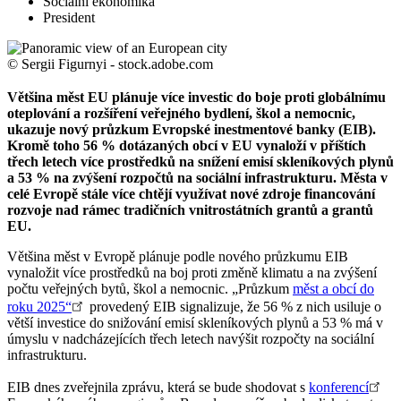
Sociální ekonomika
President
© Sergii Figurnyi - stock.adobe.com
Většina měst EU plánuje více investic do boje proti globálnímu
oteplování a rozšíření veřejného bydlení, škol a nemocnic,
ukazuje nový průzkum Evropské inestmentové banky (EIB).
Kromě toho 56 % dotázaných obcí v EU vynaloží v příštích
třech letech více prostředků na snížení emisí skleníkových plynů
a 53 % na zvýšení rozpočtů na sociální infrastrukturu. Města v
celé Evropě stále více chtějí využívat nové zdroje financování
rozvoje nad rámec tradičních vnitrostátních grantů a grantů
EU.
Většina měst v Evropě plánuje podle nového průzkumu EIB
vynaložit více prostředků na boj proti změně klimatu a na zvýšení
počtu veřejných bytů, škol a nemocnic. „Průzkum
měst a obcí do
roku 2025“
provedený EIB signalizuje, že 56 % z nich usiluje o
větší investice do snižování emisí skleníkových plynů a 53 % má v
úmyslu v nadcházejících třech letech navýšit rozpočty na sociální
infrastrukturu.
EIB dnes zveřejnila zprávu, která se bude shodovat s
konferencí