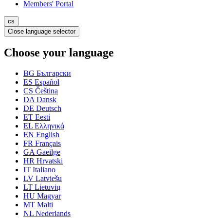
Members' Portal
cs
Close language selector
Choose your language
BG
Български
ES
Español
CS
Čeština
DA
Dansk
DE
Deutsch
ET
Eesti
EL
Ελληνικά
EN
English
FR
Français
GA
Gaeilge
HR
Hrvatski
IT
Italiano
LV
Latviešu
LT
Lietuvių
HU
Magyar
MT
Malti
NL
Nederlands