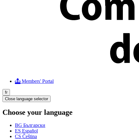
Members' Portal
fr
Close language selector
Choose your language
BG
Български
ES
Español
CS
Čeština