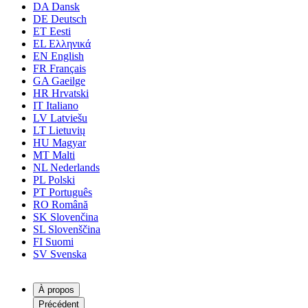
DA
Dansk
DE
Deutsch
ET
Eesti
EL
Ελληνικά
EN
English
FR
Français
GA
Gaeilge
HR
Hrvatski
IT
Italiano
LV
Latviešu
LT
Lietuvių
HU
Magyar
MT
Malti
NL
Nederlands
PL
Polski
PT
Português
RO
Română
SK
Slovenčina
SL
Slovenščina
FI
Suomi
SV
Svenska
À propos
Précédent