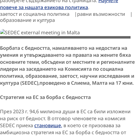
разберете съдържанието на страницата.
Научете
повече за нашата езикова политика
.
заетост и социална политика
равни възможности
образование и култура
©️ European Union / Eastern Regional Council/ Roberto Runza
Борбата с бедността, намаляването на недостига на
умения и утвърждаването на правата на жените бяха
основните теми, обсъдени от местните и регионалните
лидери на заседанието на Комисията по социална
политика, образование, заетост, научни изследвания и
култура (SEDEC),
проведено в Слиема, Малта на 17 юни.
Стратегия на ЕС за борба с бедността
През 2023 г. 94,6 милиона души в ЕС са били изложени
на риск от бедност. В отговор членовете на комисия
SEDEC приеха
становище,
в което се призовава за
амбициозна стратегия на ЕС за борба с бедността от