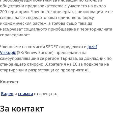
обществени предизвикателства с участието на около
200 територии. Членовете подчертаха, че иновациите не
следва да се съсредоточават единствено върху
икономическия растеж, а трябва също така да
насърчават социалното приобщаване и териториалната
справедливост.
Членовете на комисия SEDEC определиха и
Jozef
Viskupič
(SK/Renew Europe), председател на
самоуправляващия се регион Търнава, за докладчик по
становището относно „Стратегия на ЕС за подкрепа на
стартиращи и разрастващи се предприятия“.
Контекст
Видео
и
снимки
от срещата.
За контакт