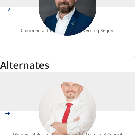
Slovakia
Jozef VISKUPIČ
Членство
Chairman of the Trnava self-governing Region
Renew
Europe
Alternates
Belgium
Yonnec POLET
заместник
Member of Berchem-Sainte-Agathe Municipal Council