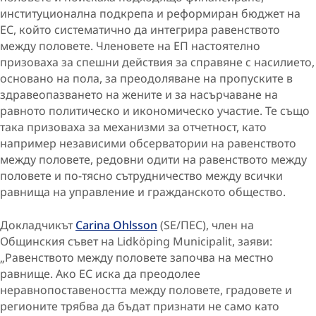
институционална подкрепа и реформиран бюджет на
ЕС, който систематично да интегрира равенството
между половете. Членовете на ЕП настоятелно
призоваха за спешни действия за справяне с насилието,
основано на пола, за преодоляване на пропуските в
здравеопазването на жените и за насърчаване на
равното политическо и икономическо участие. Те също
така призоваха за механизми за отчетност, като
например независими обсерватории на равенството
между половете, редовни одити на равенството между
половете и по-тясно сътрудничество между всички
равнища на управление и гражданското общество.
Докладчикът
Carina Ohlsson
(SE/ПЕС), член на
Общинския съвет на Lidköping Municipalit, заяви:
„Равенството между половете започва на местно
равнище. Ако ЕС иска да преодолее
неравнопоставеността между половете, градовете и
регионите трябва да бъдат признати не само като