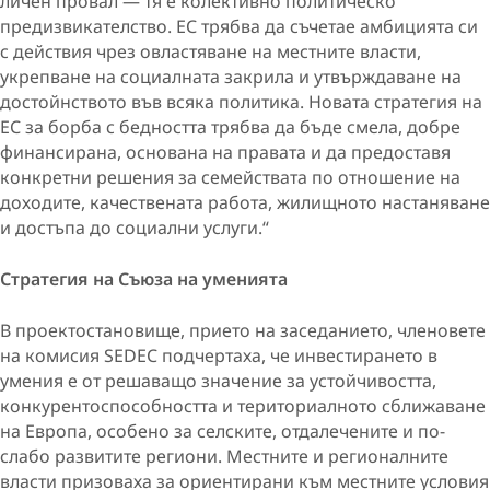
личен провал — тя е колективно политическо
предизвикателство. ЕС трябва да съчетае амбицията си
с действия чрез овластяване на местните власти,
укрепване на социалната закрила и утвърждаване на
достойнството във всяка политика. Новата стратегия на
ЕС за борба с бедността трябва да бъде смела, добре
финансирана, основана на правата и да предоставя
конкретни решения за семействата по отношение на
доходите, качествената работа, жилищното настаняване
и достъпа до социални услуги.“
Стратегия на Съюза на уменията
В проектостановище,
прието на заседанието, членовете
на комисия SEDEC подчертаха, че инвестирането в
умения е от решаващо значение за устойчивостта,
конкурентоспособността и териториалното сближаване
на Европа, особено за селските, отдалечените и по-
слабо развитите региони. Местните и регионалните
власти призоваха за ориентирани към местните условия