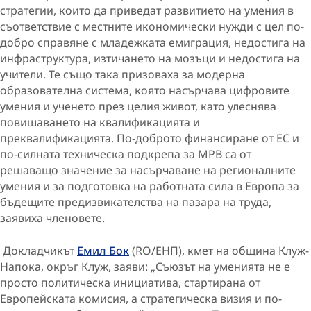
стратегии, които да приведат развитието на умения в
съответствие с местните икономически нужди с цел по-
добро справяне с младежката емиграция, недостига на
инфраструктура, изтичането на мозъци и недостига на
учители. Те също така призоваха за модерна
образователна система, която насърчава цифровите
умения и ученето през целия живот, като улеснява
повишаването на квалификацията и
преквалификацията. По-доброто финансиране от ЕС и
по-силната техническа подкрепа за МРВ са от
решаващо значение за насърчаване на регионалните
умения и за подготовка на работната сила в Европа за
бъдещите предизвикателства на пазара на труда,
заявиха членовете.
Докладчикът
Емил Бок
(RO/ЕНП), кмет на община Клуж-
Напока, окръг Клуж, заяви: „Съюзът на уменията не е
просто политическа инициатива, стартирана от
Европейската комисия, а стратегическа визия и по-