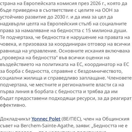
страна на Европейската комисия през 2026 г., която да
бъде приведена в съответствие с целите на ООН за
устойчиво развитие до 2030 г. и да има за цел да
надхвърли целта на Европейския стълб на социалните
права за намаляване на бедността с 15 милиона души.
Те подчертаха, че бедността е нарушение на правата на
човека, и призоваха за координиран отговор на всички
равнища на управление. Основните искания включваха
„проверка на бедността“ във всички оценки на
въздействието на политиката на ЕС, координатор на ЕС
за борба с бедността, справяне с бездомничеството,
социални жилища и справедливо заплащане. Членовете
подчертаха, че местните и регионалните власти са на
първа линия в борбата с бедността и трябва да им
бъдат предоставени подходящи ресурси, за да реагират
ефективно.
Докладчикът
Yonnec Polet
(BE/ПЕС), член на Общинския
съвет на Berchem-Sainte-Agathe, заяви: „Бедността не е