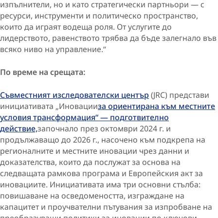
изпълнители, но и като стратегически партньори — с
ресурси, инструменти и политическо пространство,
които да играят водеща роля. От услугите до
лидерството, равенството трябва да бъде залегнало във
всяко ниво на управление.“
По време на срещата:
Съвместният изследователски център
(JRC) представи
инициативата „Иновации
за ориентирана към местните
условия трансформация“ — подготвително
действие,
започнало през октомври 2024 г. и
продължаващо до 2026 г., насочено към подкрепа на
регионалните и местните иновации чрез данни и
доказателства, които да послужат за основа на
следващата рамкова програма и Европейския акт за
иновациите. Инициативата има три основни стълба:
повишаване на осведомеността, изграждане на
капацитет и проучвателни пътувания за изпробване на
преобразуващи политики за иновации по ключови