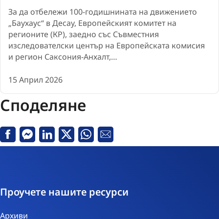
За да отбележи 100-годишнината на движението
„Баухаус“ в Десау, Европейският комитет на
регионите (КР), заедно със Съвместния
изследователски център на Европейската комисия
и регион Саксония-Анхалт,…
15 Април 2026
Споделяне
Facebook
Messenger
Linkedin
X
Whatsapp
Е-
поща
Проучете нашите ресурси
Архиви