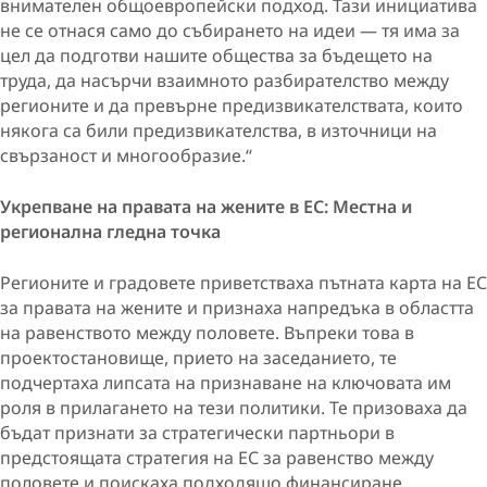
внимателен общоевропейски подход. Тази инициатива
не се отнася само до събирането на идеи — тя има за
цел да подготви нашите общества за бъдещето на
труда, да насърчи взаимното разбирателство между
регионите и да превърне предизвикателствата, които
някога са били предизвикателства, в източници на
свързаност и многообразие.“
Укрепване на правата на жените в ЕС: Местна и
регионална гледна точка
Регионите и градовете приветстваха пътната карта на ЕС
за правата на жените и признаха напредъка в областта
на равенството между половете. Въпреки това в
проектостановище,
прието на заседанието, те
подчертаха липсата на признаване на ключовата им
роля в прилагането на тези политики. Те призоваха да
бъдат признати за стратегически партньори в
предстоящата стратегия на ЕС за равенство между
половете и поискаха подходящо финансиране,