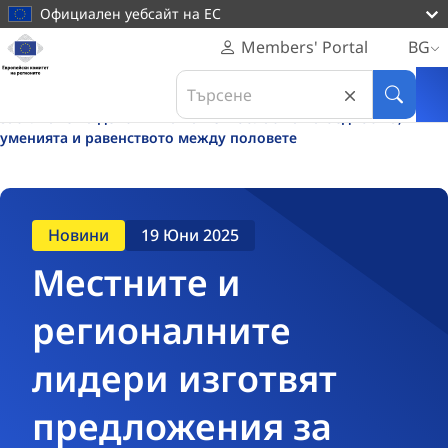
основното
Официален уебсайт на ЕС
съдържание
Начална
Members' Portal
BG
страница
Каталог
Новини
Search
Европейски
Местните и регионалните лидери изготвят предложения за
in
Търси
комитет
засилване на действията на ЕС в областта на бедността,
Европейски
на
уменията и равенството между половете
комитет
регионите
на
регионите
Новини
19 Юни 2025
Местните и
регионалните
лидери изготвят
предложения за