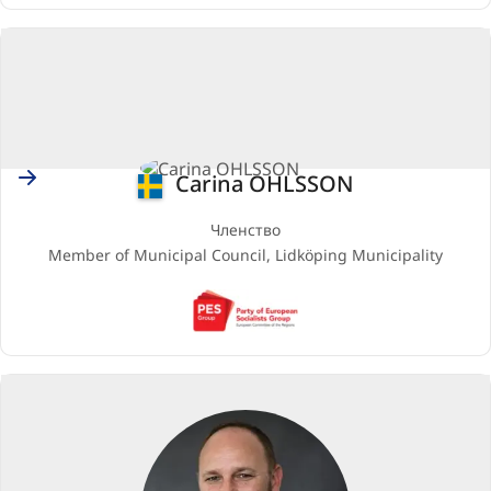
People's
Party)
Sweden
Carina OHLSSON
Членство
Member of Municipal Council, Lidköping Municipality
PES
(Party
of
European
Socialists)