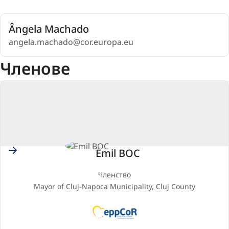
Ângela Machado
angela.machado@cor.europa.eu
Членове
Romania
Emil BOC
Членство
Mayor of Cluj-Napoca Municipality, Cluj County
EPP
(European