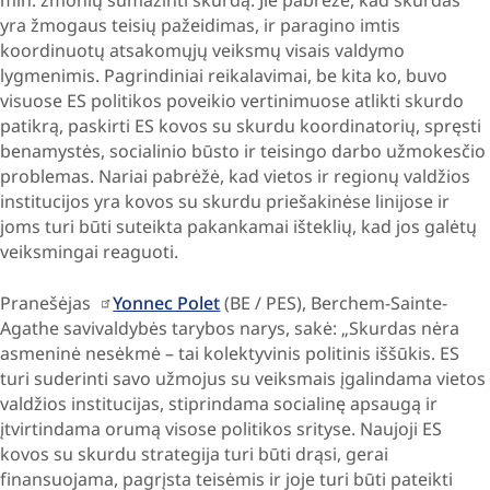
yra žmogaus teisių pažeidimas, ir paragino imtis
koordinuotų atsakomųjų veiksmų visais valdymo
lygmenimis. Pagrindiniai reikalavimai, be kita ko, buvo
visuose ES politikos poveikio vertinimuose atlikti skurdo
patikrą, paskirti ES kovos su skurdu koordinatorių, spręsti
benamystės, socialinio būsto ir teisingo darbo užmokesčio
problemas. Nariai pabrėžė, kad vietos ir regionų valdžios
institucijos yra kovos su skurdu priešakinėse linijose ir
joms turi būti suteikta pakankamai išteklių, kad jos galėtų
veiksmingai reaguoti.
Pranešėjas
Yonnec Polet
(BE / PES), Berchem-Sainte-
Agathe savivaldybės tarybos narys, sakė: „Skurdas nėra
asmeninė nesėkmė – tai kolektyvinis politinis iššūkis. ES
turi suderinti savo užmojus su veiksmais įgalindama vietos
valdžios institucijas, stiprindama socialinę apsaugą ir
įtvirtindama orumą visose politikos srityse. Naujoji ES
kovos su skurdu strategija turi būti drąsi, gerai
finansuojama, pagrįsta teisėmis ir joje turi būti pateikti