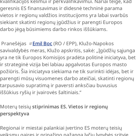
kvalifikacijos kėlimui ir perkvalifikavimui. Nariai teigė, kad
geresnis ES finansavimas ir didesnė techninė parama
vietos ir regionų valdžios institucijoms yra labai svarbūs
siekiant skatinti regionų įgūdžius ir parengti Europos
darbo jėgą būsimiems darbo rinkos iššūkiams.
Pranešėjas
Emil Boc
(RO / EPP), Klužo-Napokos
savivaldybės meras, Klužo apskritis, sakė: „Įgūdžių sąjunga
yra ne tik Europos Komisijos pradėta politinė iniciatyva, bet
ir strateginė vizija bei labiau apgalvotas Europos masto
požiūris. Šia iniciatyva siekiama ne tik surinkti idėjas, bet ir
parengti mūsų visuomenes darbo ateičiai, skatinti regionų
tarpusavio supratimą ir paversti anksčiau buvusius
iššūkius ryšių ir įvairovės šaltiniais.“
Moterų teisių
stiprinimas ES. Vietos ir regionų
perspektyva
Regionai ir miestai palankiai įvertino ES moterų teisių
veiksmų gaires ir pripažino pažangą lyčių lygybės srityje.