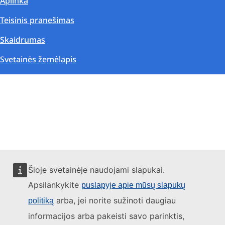
Aplinka
Teisinis pranešimas
Skaidrumas
Svetainės žemėlapis
Šioje svetainėje naudojami slapukai.
Apsilankykite
puslapyje apie mūsų slapukų
arba, jei norite sužinoti daugiau
politiką
informacijos arba pakeisti savo parinktis,