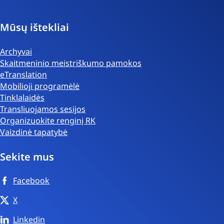
Mūsų ištekliai
Archyvai
Skaitmeninio meistriškumo pamokos
eTranslation
Mobilioji programėlė
Tinklalaidės
Transliuojamos sesijos
Organizuokite renginį RK
Vaizdinė tapatybė
Sekite mus
Facebook
X
Linkedin