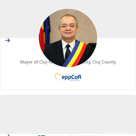
Romania
Emil BOC
Narys (-ė)
Mayor of Cluj-Napoca Municipality, Cluj County
EPP
(European
People's
Party)
Sweden