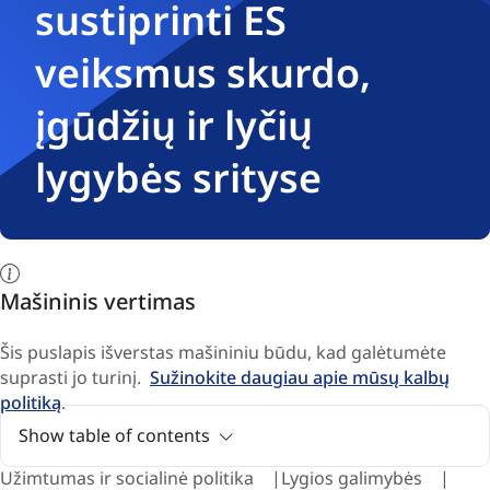
sustiprinti ES
veiksmus skurdo,
įgūdžių ir lyčių
lygybės srityse
Mašininis vertimas
Šis puslapis išverstas mašininiu būdu, kad galėtumėte
suprasti jo turinį.
Sužinokite daugiau apie mūsų kalbų
politiką
.
Show table of contents
Užimtumas ir socialinė politika
Lygios galimybės