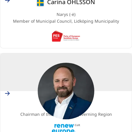
Carina OHLSSON
Narys (-ė)
Member of Municipal Council, Lidköping Municipality
PES
(Party
of
European
Socialists)
Slovakia
Jozef VISKUPIČ
Narys (-ė)
Chairman of the Trnava self-governing Region
Renew