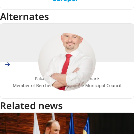
Europe
Alternates
Belgium
Yonnec POLET
Pakaitinis narys / Pakaitinė narė
Member of Berchem-Sainte-Agathe Municipal Council
Related news