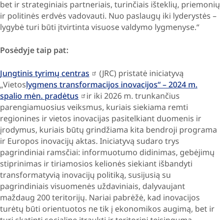
bet ir strateginiais partneriais, turinčiais išteklių, priemonių
ir politinės erdvės vadovauti. Nuo paslaugų iki lyderystės –
lygybė turi būti įtvirtinta visuose valdymo lygmenyse.“
Posėdyje taip pat:
Jungtinis tyrimų centras
(JRC) pristatė iniciatyvą
„Vietos
lygmens transformacijos inovacijos“ – 2024 m.
spalio mėn. pradėtus
ir iki 2026 m. trunkančius
parengiamuosius veiksmus, kuriais siekiama remti
regionines ir vietos inovacijas pasitelkiant duomenis ir
įrodymus, kuriais būtų grindžiama kita bendroji programa
ir Europos inovacijų aktas. Iniciatyvą sudaro trys
pagrindiniai ramsčiai: informuotumo didinimas, gebėjimų
stiprinimas ir tiriamosios kelionės siekiant išbandyti
transformatyvią inovacijų politiką, susijusią su
pagrindiniais visuomenės uždaviniais, dalyvaujant
maždaug 200 teritorijų. Nariai pabrėžė, kad inovacijos
turėtų būti orientuotos ne tik į ekonomikos augimą, bet ir
turi skatinti socialinę įtrauktį ir teritorinį teisingumą.