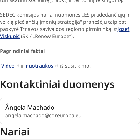
SEDEC komisijos nariai nuomonės „ES pradedančiųjų ir
veiklą plečiančių įmonių strategija“ pranešėju taip pat
paskyrė Trnavos savivaldos regiono pirmininką
Jozef
Viskupič
(SK / „Renew Europe“).
Pagrindiniai faktai
Video
ir
nuotraukos
iš susitikimo.
Kontaktiniai duomenys
Ângela Machado
angela.machado@cor.europa.eu
Nariai