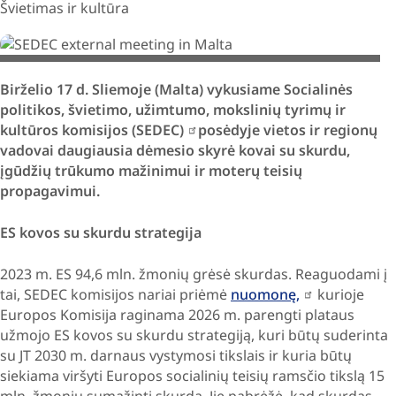
Švietimas ir kultūra
©️ European Union / Eastern Regional Council/ Roberto Runza
Birželio 17 d. Sliemoje (Malta) vykusiame Socialinės
politikos, švietimo, užimtumo, mokslinių tyrimų ir
kultūros komisijos (SEDEC)
posėdyje vietos ir regionų
vadovai daugiausia dėmesio skyrė kovai su skurdu,
įgūdžių trūkumo mažinimui ir moterų teisių
propagavimui.
ES kovos su skurdu strategija
2023 m. ES 94,6 mln. žmonių grėsė skurdas. Reaguodami į
tai, SEDEC komisijos nariai priėmė
nuomonę,
kurioje
Europos Komisija raginama 2026 m. parengti plataus
užmojo ES kovos su skurdu strategiją, kuri būtų suderinta
su JT 2030 m. darnaus vystymosi tikslais ir kuria būtų
siekiama viršyti Europos socialinių teisių ramsčio tikslą 15
mln. žmonių sumažinti skurdą. Jie pabrėžė, kad skurdas