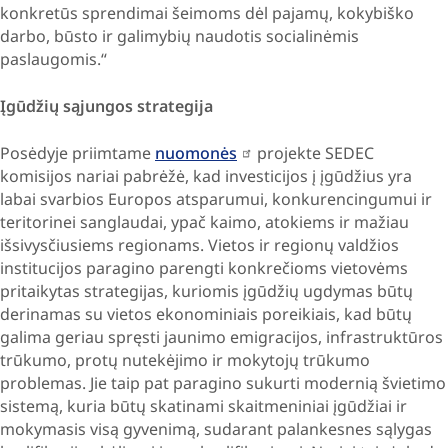
konkretūs sprendimai šeimoms dėl pajamų, kokybiško
darbo, būsto ir galimybių naudotis socialinėmis
paslaugomis.“
Įgūdžių sąjungos strategija
Posėdyje priimtame
nuomonės
projekte SEDEC
komisijos nariai pabrėžė, kad investicijos į įgūdžius yra
labai svarbios Europos atsparumui, konkurencingumui ir
teritorinei sanglaudai, ypač kaimo, atokiems ir mažiau
išsivysčiusiems regionams. Vietos ir regionų valdžios
institucijos paragino parengti konkrečioms vietovėms
pritaikytas strategijas, kuriomis įgūdžių ugdymas būtų
derinamas su vietos ekonominiais poreikiais, kad būtų
galima geriau spręsti jaunimo emigracijos, infrastruktūros
trūkumo, protų nutekėjimo ir mokytojų trūkumo
problemas. Jie taip pat paragino sukurti modernią švietimo
sistemą, kuria būtų skatinami skaitmeniniai įgūdžiai ir
mokymasis visą gyvenimą, sudarant palankesnes sąlygas