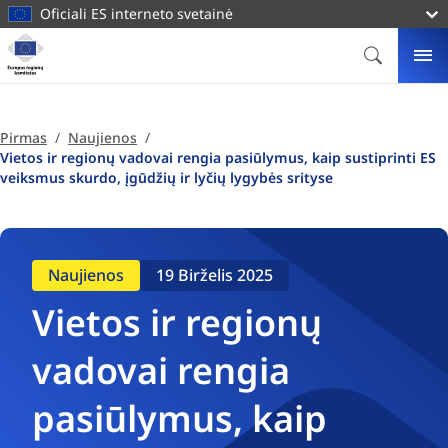
pagrindinį
Oficiali ES interneto svetainė
turinį
Svetainė
Europos
PAIEŠKA
ME
regionų
komitetas
Pirmas
Naujienos
Vietos ir regionų vadovai rengia pasiūlymus, kaip sustiprinti ES
veiksmus skurdo, įgūdžių ir lyčių lygybės srityse
Naujienos
19 Birželis 2025
Vietos ir regionų
vadovai rengia
pasiūlymus, kaip