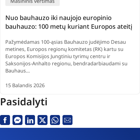
Mašininis vertimas
Nuo bauhauzo iki naujojo europinio
bauhauzo: 100 metų kuriant Europos ateitį
Pažymėdamas 100-ąsias Bauhauzo judėjimo Desau
metines, Europos regionų komitetas (RK) kartu su
Europos Komisijos Jungtiniu tyrimų centru ir
Saksonijos-Anhalto regionu, bendradarbiaudami su
Bauhaus…
15 Balandis 2026
Pasidalyti
Facebook
Messenger
Linkedin
X
Whatsapp
El.
paštas