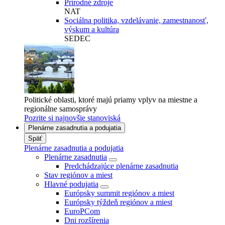
Prírodné zdroje
NAT
Sociálna politika, vzdelávanie, zamestnanosť,
výskum a kultúra
SEDEC
Politické oblasti, ktoré majú priamy vplyv na miestne a
regionálne samosprávy
Pozrite si najnovšie stanoviská
Plenárne zasadnutia a podujatia
Späť
Plenárne zasadnutia a podujatia
Plenárne zasadnutia
Predchádzajúce plenárne zasadnutia
Stav regiónov a miest
Hlavné podujatia
Európsky summit regiónov a miest
Európsky týždeň regiónov a miest
EuroPCom
Dni rozšírenia