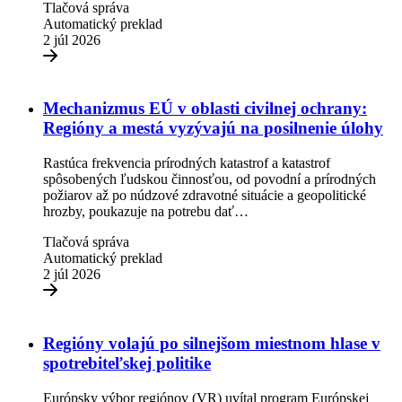
Tlačová správa
Automatický preklad
2 júl 2026
Mechanizmus EÚ v oblasti civilnej ochrany:
Regióny a mestá vyzývajú na posilnenie úlohy
Rastúca frekvencia prírodných katastrof a katastrof
spôsobených ľudskou činnosťou, od povodní a prírodných
požiarov až po núdzové zdravotné situácie a geopolitické
hrozby, poukazuje na potrebu dať…
Tlačová správa
Automatický preklad
2 júl 2026
Regióny volajú po silnejšom miestnom hlase v
spotrebiteľskej politike
Európsky výbor regiónov (VR) uvítal program Európskej