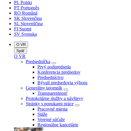
PL
Polski
PT
Português
RO
Română
SK
Slovenčina
SL
Slovenščina
FI
Suomi
SV
Svenska
O VR
Späť
O VR
Predsedníčka
Prvý podpredseda
Konferencia predsedov
Predsedníctvo
Bývalí predsedovia výboru
Generálny tajomník
Transparentnosť
Protokolárne služby a návštevy
Stránky s ponukami práce
Pracovné miesta
Stáže
Verejné súťaže
Regionálne kancelárie