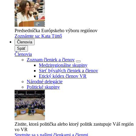
Predsedníčka Európskeho výboru regiónov
Zoznámte sa: Kata Tüttő
Členovia
Späť
Členovia
Zoznam členiek a členov
Medziregionálne skupiny
Sieť bývalých členiek a členov
Etický kódex členov VR
Národné delegácie
Politické skupiny
Zistite, ktorá politička alebo ktorý politik zastupuje Váš región
vo VR
Stretnite sa s našimi členkami a členmi