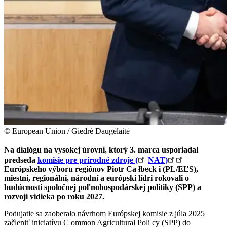
© European Union / Giedrė Daugėlaitė
Na dialógu na vysokej úrovni, ktorý 3. marca usporiadal
predseda
komisie pre prírodné zdroje (
NAT)
Európskeho výboru regiónov Piotr Ca łbeck i (PL/EĽS),
miestni, regionálni, národní a európski lídri rokovali o
budúcnosti spoločnej poľnohospodárskej politiky (SPP) a
rozvoji vidieka po roku 2027.
Podujatie sa zaoberalo návrhom Európskej komisie z júla 2025
začleniť iniciatívu C ommon Agricultural Poli cy (SPP) do