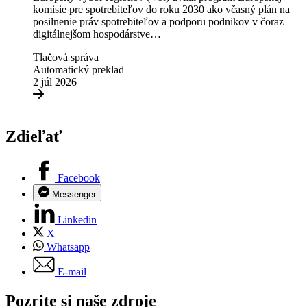
komisie pre spotrebiteľov do roku 2030 ako včasný plán na
posilnenie práv spotrebiteľov a podporu podnikov v čoraz
digitálnejšom hospodárstve…
Tlačová správa
Automatický preklad
2 júl 2026
Zdieľať
Facebook
Messenger
Linkedin
X
Whatsapp
E-mail
Pozrite si naše zdroje