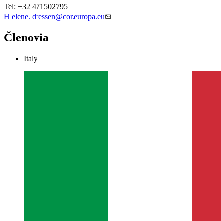
Tel: +32 471502795
H elene. dressen@cor.europa.eu
Členovia
Italy