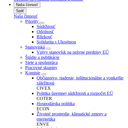
Naša činnosť
Späť
Naša činnosť
Priority
Súdržnosť
Odolnosť
Blízkosť
Solidarita s Ukrajinou
Stanoviská
Vplyv stanovísk na právne predpisy EÚ
Štúdie a publikácie
Siete a spolupráca
Pracovné skupiny
Komisie
Občianstvo, riadenie, inštitucionálne a vonkajšie
záležitosti
CIVEX
Politika územnej súdržnosti a rozpočet EÚ
COTER
Hospodárska politika
ECON
Životné prostredie, klimatické zmeny a
energetika
ENVE