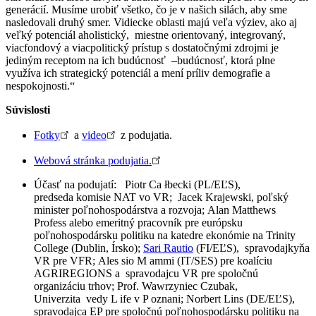
generácií. Musíme urobiť všetko, čo je v našich silách, aby sme
nasledovali druhý smer. Vidiecke oblasti majú veľa výziev, ako aj
veľký potenciál aholistický, miestne orientovaný, integrovaný,
viacfondový a viacpolitický prístup s dostatočnými zdrojmi je
jediným receptom na ich budúcnosť –budúcnosť, ktorá plne
využíva ich strategický potenciál a mení príliv demografie a
nespokojnosti.“
Súvislosti
Fotky
a
video
z podujatia.
Webová stránka podujatia.
Účasť na podujatí: Piotr Ca łbecki (PL/EĽS),
predseda komisie NAT vo VR; Jacek Krajewski, poľský
minister poľnohospodárstva a rozvoja; Alan Matthews
Profess alebo emeritný pracovník pre európsku
poľnohospodársku politiku na katedre ekonómie na Trinity
College (Dublin, Írsko);
Sari Rautio
(FI/EĽS), spravodajkyňa
VR pre VFR; Ales sio M ammi (IT/SES) pre koalíciu
AGRIREGIONS a spravodajcu VR pre spoločnú
organizáciu trhov; Prof. Wawrzyniec Czubak,
Univerzita vedy L ife v P oznani; Norbert Lins (DE/EĽS),
spravodajca EP pre spoločnú poľnohospodársku politiku na