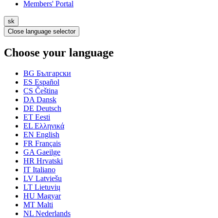
Members' Portal
sk
Close language selector
Choose your language
BG
Български
ES
Español
CS
Čeština
DA
Dansk
DE
Deutsch
ET
Eesti
EL
Ελληνικά
EN
English
FR
Français
GA
Gaeilge
HR
Hrvatski
IT
Italiano
LV
Latviešu
LT
Lietuvių
HU
Magyar
MT
Malti
NL
Nederlands