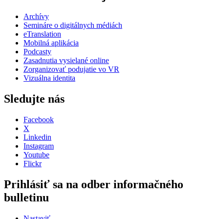
Archívy
Semináre o digitálnych médiách
eTranslation
Mobilná aplikácia
Podcasty
Zasadnutia vysielané online
Zorganizovať podujatie vo VR
Vizuálna identita
Sledujte nás
Facebook
X
Linkedin
Instagram
Youtube
Flickr
Prihlásiť sa na odber informačného
bulletinu
Nastaviť