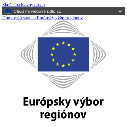
Skočiť na hlavný obsah
Oficiálne webové sídlo EÚ
Domovská stránka Európsky výbor regiónov