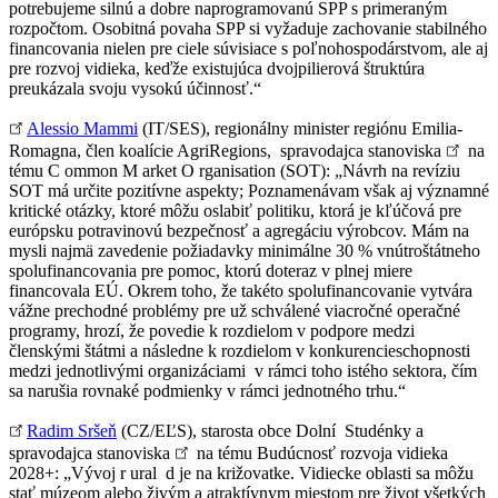
potrebujeme silnú a dobre naprogramovanú SPP s primeraným
rozpočtom. Osobitná povaha SPP si vyžaduje zachovanie stabilného
financovania nielen pre ciele súvisiace s poľnohospodárstvom, ale aj
pre rozvoj vidieka, keďže existujúca dvojpilierová štruktúra
preukázala svoju vysokú účinnosť.“
Alessio Mammi
(IT/SES), regionálny minister regiónu Emilia-
Romagna, člen koalície AgriRegions, spravodajca stanoviska
na
tému C ommon M arket O rganisation (SOT): „Návrh na revíziu
SOT má určite pozitívne aspekty; Poznamenávam však aj významné
kritické otázky, ktoré môžu oslabiť politiku, ktorá je kľúčová pre
európsku potravinovú bezpečnosť a agregáciu výrobcov. Mám na
mysli najmä zavedenie požiadavky minimálne 30 % vnútroštátneho
spolufinancovania pre pomoc, ktorú doteraz v plnej miere
financovala EÚ. Okrem toho, že takéto spolufinancovanie vytvára
vážne prechodné problémy pre už schválené viacročné operačné
programy, hrozí, že povedie k rozdielom v podpore medzi
členskými štátmi a následne k rozdielom v konkurencieschopnosti
medzi jednotlivými organizáciami v rámci toho istého sektora, čím
sa narušia rovnaké podmienky v rámci jednotného trhu.“
Radim Sršeň
(CZ/EĽS), starosta obce Dolní Studénky a
spravodajca stanoviska
na tému Budúcnosť rozvoja vidieka
2028+: „Vývoj r ural d je na križovatke. Vidiecke oblasti sa môžu
stať múzeom alebo živým a atraktívnym miestom pre život všetkých