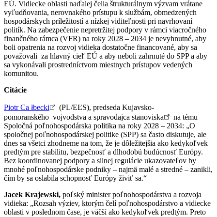
EÚ. Vidiecke oblasti naďalej čelia štrukturálnym výzvam vrátane
vyľudňovania, nerovnakého prístupu k službám, obmedzených
hospodárskych príležitostí a nízkej viditeľnosti pri navrhovaní
politík. Na zabezpečenie nepretržitej podpory v rámci viacročného
finančného rámca (VFR) na roky 2028 – 2034 je nevyhnutné, aby
boli opatrenia na rozvoj vidieka dostatočne financované, aby sa
považovali za hlavný cieľ EÚ a aby neboli zahrnuté do SPP a aby
sa vykonávali prostredníctvom miestnych prístupov vedených
komunitou.
Citácie
Piotr Ca łbecki
(PL/EĽS), predseda Kujavsko-
pomoranského vojvodstva a spravodajca stanoviska
na tému
Spoločná poľnohospodárska politika na roky 2028 – 2034: „O
spoločnej poľnohospodárskej politike (SPP) sa často diskutuje, ale
dnes sa všetci zhodneme na tom, že je dôležitejšia ako kedykoľvek
predtým pre stabilitu, bezpečnosť a dlhodobú budúcnosť Európy.
Bez koordinovanej podpory a silnej regulácie ukazovateľov by
mnohé poľnohospodárske podniky – najmä malé a stredné – zanikli,
čím by sa oslabila schopnosť Európy živiť sa.“
Jacek Krajewski,
poľský minister poľnohospodárstva a rozvoja
vidieka: „Rozsah výziev, ktorým čelí poľnohospodárstvo a vidiecke
oblasti v poslednom čase, je väčší ako kedykoľvek predtým. Preto