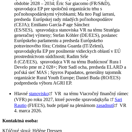
obdobie 2028 – 2034; Éric Sar giacomo (FR/S&D),
spravodajca EP pre spoločnú organizáciu trhu s
poľnohospodárskymi výrobkami; Ma tteo Pagl iarrani,
predseda Európskej rady mladých poľnohospodárov
(CEJA); Emiliano García-P age Sánchez
(ES/SES), spravodajca stanoviska VR na tému Stratégia
generačnej výmeny; Stefan Köhler (DE/EĽS), poslanec
Európskeho parlamentu a predseda Európskeho
potravinového fóra; Cristina Guarda (IT/Zelení),
spravodajkyňa EP pre posilnenie vidieckych oblastí v EÚ
prostredníctvom súdržnosti; Radim Srše
ň (CZ/EĽS), spravodajca VR na tému Budúcnosť Rura l
Develo pme nt 2 028+; Piotr Sadl ocha, predseda ELARD a
poľská sieť MAS ; Spyros Papadatos, generálny tajomník
organizácie Rural Youth Europe; Daniel Buda (RO/EĽS)
podpredseda výboru AGRI EP.
Hlavné
stanovisko
VR na tému Viacročný finančný rámec
(VFR) po roku 2027, ktoré povedie spravodajkyňa
Sari
Rautio
(FI/EĽS), bude prijaté na plenárnom
zasadnutí
VR
4. marca 2026.
Kontaktná osoba:
Kľúčové slová: Hélène Dressen