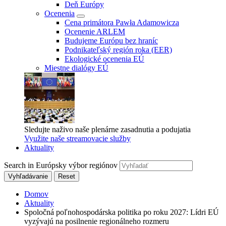
Deň Európy
Ocenenia
Cena primátora Pawła Adamowicza
Ocenenie ARLEM
Budujeme Európu bez hraníc
Podnikateľský región roka (EER)
Ekologické ocenenia EÚ
Miestne dialógy EÚ
Sledujte naživo naše plenárne zasadnutia a podujatia
Využite naše streamovacie služby
Aktuality
Search in Európsky výbor regiónov
Vyhľadávanie
Reset
Domov
Aktuality
Spoločná poľnohospodárska politika po roku 2027: Lídri EÚ
vyzývajú na posilnenie regionálneho rozmeru