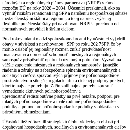
národných a regionálnych plánov partnerstva (NRPP) v rámci
rozpočtu EÚ na roky 2028 – 2034. Účastníci preskúmali, ako sa
vyhnúť rizikám renationali ing SPP a narušeniu hospodárskej súťaže
medzi členskými štátmi a regiónmi, a to aj napriek zvýšenej
flexibilite pre členské štáty pri navrhovaní NRPP a prechodu od
normatívnych pravidiel k širším cieľom.
Pred rokovaniami medzi spoluzákonodarcami by účastníci vyjadrili
obavy v súvislosti s navrhovanou SPP po roku 202 7SPP, čo by
mohlo oslabiť jej regionálny rozmer, znížiť predvídateľnosť
financovania a obmedziť schopnosť miestnych a regionálnych
samospráv prispôsobiť opatrenia územným potrebám. Vyzvali na
väčšie zapojenie miestnych a regionálnych samospráv, jasnejšie
riadenie a záruky na zabezpečenie splnenia environmentálnych a
sociálnych cieľov, spravodlivých príjmov pre poľnohospodárov
prostredníctvom silnejšej regulácie trhu a cielenej podpory pre tých,
ktorí to najviac potrebujú. Zdôraznili najmä potrebu spresniť
vymedzenie aktívnych poľnohospodárov a
uprednostniť redistributívne platby na prvé hektáre, podporu pre
mladých poľnohospodárov a malé rodinné poľnohospodárske
podniky a pomoc pre poľnohospodárske podniky v oblastiach s
prírodnými obmedzeniami.
Účastníci tiež zdôraznili strategickú úlohu vidieckych oblastí pri
dosahovaní hospodárskych, sociálnych a environmentálnych cieľov