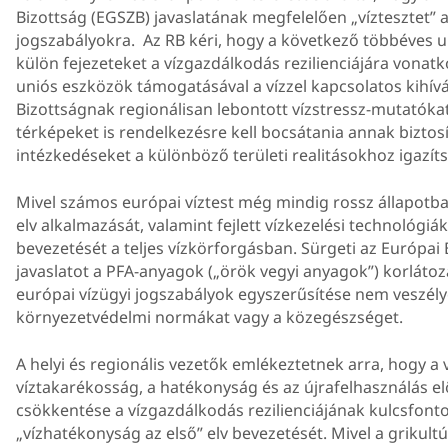
Bizottság (EGSZB) javaslatának megfelelően „víztesztet” 
jogszabályokra. Az RB kéri, hogy a következő többéves u
külön fejezeteket a vízgazdálkodás rezilienciájára vonatk
uniós eszközök támogatásával a vízzel kapcsolatos kihív
Bizottságnak regionálisan lebontott vízstressz-mutatókat
térképeket is rendelkezésre kell bocsátania annak biztos
intézkedéseket a különböző területi realitásokhoz igazíts
Mivel számos európai víztest még mindig rossz állapotban
elv alkalmazását, valamint fejlett vízkezelési technológ
bevezetését a teljes vízkörforgásban. Sürgeti az Európai 
javaslatot a PFA-anyagok („örök vegyi anyagok”) korlátoz
európai vízügyi jogszabályok egyszerűsítése nem veszély
környezetvédelmi normákat vagy a közegészséget.
A helyi és regionális vezetők emlékeztetnek arra, hogy a v
víztakarékosság, a hatékonyság és az újrafelhasználás e
csökkentése a vízgazdálkodás rezilienciájának kulcsfont
„vízhatékonyság az első” elv bevezetését. Mivel a grikult