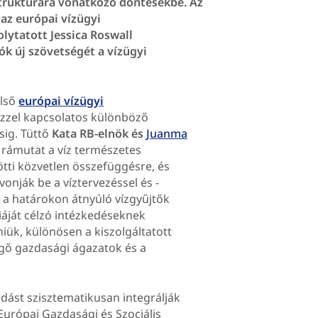
struktúrára vonatkozó döntésekbe. Az
 az európai vízügyi
olytatott Jessica Roswall
ók új szövetségét a vízügyi
első
európai vízügyi
ízzel kapcsolatos különböző
sig. Tüttő
Kata RB-elnök és
Juanma
 rámutat a víz természetes
zötti közvetlen összefüggésre, és
vonják be a víztervezéssel és -
a határokon átnyúló vízgyűjtők
iáját célzó intézkedéseknek
iük, különösen a kiszolgáltatott
ggő gazdasági ágazatok és a
kodást szisztematikusan integrálják
 Európai Gazdasági és Szociális