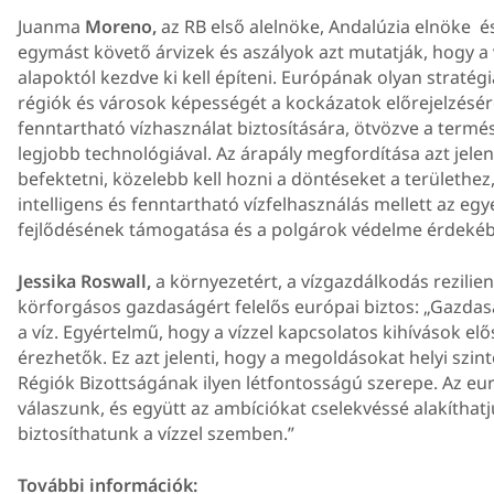
Juanma
Moreno,
az RB első alelnöke, Andalúzia elnöke é
egymást követő árvizek és aszályok azt mutatják, hogy a 
alapoktól kezdve ki kell építeni. Európának olyan straté
régiók és városok képességét a kockázatok előrejelzésér
fenntartható vízhasználat biztosítására, ötvözve a term
legjobb technológiával. Az árapály megfordítása azt jelen
befektetni, közelebb kell hozni a döntéseket a területhez,
intelligens és fenntartható vízfelhasználás mellett az eg
fejlődésének támogatása és a polgárok védelme érdekébe
Jessika Roswall,
a környezetért, a vízgazdálkodás rezilie
körforgásos gazdaságért felelős európai biztos: „Gazdas
a víz. Egyértelmű, hogy a vízzel kapcsolatos kihívások el
érezhetők. Ez azt jelenti, hogy a megoldásokat helyi szinte
Régiók Bizottságának ilyen létfontosságú szerepe. Az euró
válaszunk, és együtt az ambíciókat cselekvéssé alakíthatju
biztosíthatunk a vízzel szemben.”
További információk: