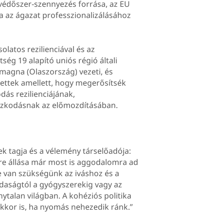
védőszer-szennyezés forrása, az EU
ia az ágazat professzionalizálásához
latos rezilienciával és az
ség 19 alapító uniós régió általi
omagna (Olaszország) vezeti, és
zettek amellett, hogy megerősítsék
dás rezilienciájának,
mazkodásnak az előmozdításában.
k tagja és a vélemény társelőadója:
sre állása már most is aggodalomra ad
e van szükségünk az iváshoz és a
aságtól a gyógyszerekig vagy az
ytalan világban. A kohéziós politika
 akkor is, ha nyomás nehezedik ránk.”