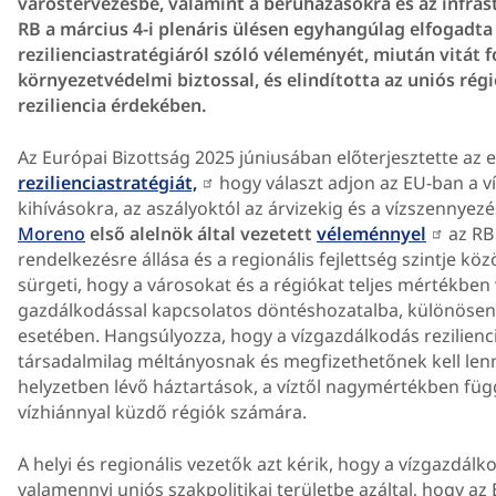
várostervezésbe, valamint a beruházásokra és az infra
RB a március 4-i plenáris ülésen egyhangúlag elfogadta
rezilienciastratégiáról szóló véleményét, miután vitát f
környezetvédelmi biztossal, és elindította az uniós régi
reziliencia érdekében.
Az Európai Bizottság 2025 júniusában előterjesztette az 
rezilienciastratégiát,
hogy választ adjon az EU-ban a v
kihívásokra, az aszályoktól az árvizekig és a vízszennyezé
Moreno
első alelnök által vezetett
véleménnyel
az RB
rendelkezésre állása és a regionális fejlettség szintje kö
sürgeti, hogy a városokat és a régiókat teljes mértékben 
gazdálkodással kapcsolatos döntéshozatalba, különösen 
esetében. Hangsúlyozza, hogy a vízgazdálkodás rezilienc
társadalmilag méltányosnak és megfizethetőnek kell lenn
helyzetben lévő háztartások, a víztől nagymértékben fü
vízhiánnyal küzdő régiók számára.
A helyi és regionális vezetők azt kérik, hogy a vízgazdál
valamennyi uniós szakpolitikai területbe azáltal, hogy az