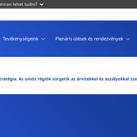
nnan lehet tudni?
Tevékenységeink
Plenáris ülések és rendezvények
tratégia: Az uniós régiók sürgetik az árvizekkel és aszályokkal sz