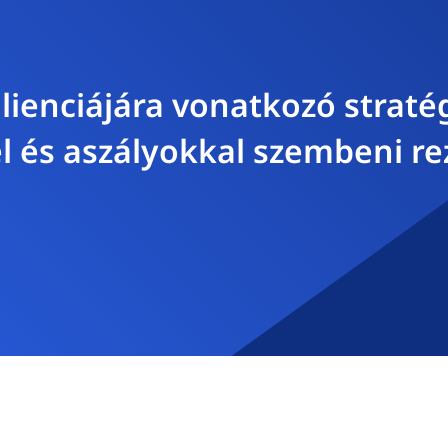
lienciájára vonatkozó stratég
l és aszályokkal szembeni re