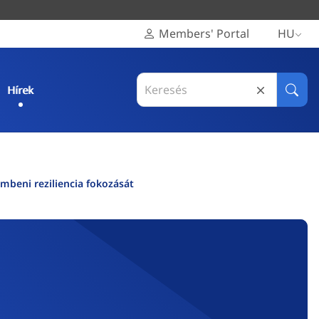
Members' Portal
HU
Search
Hírek
in
Keres
Régiók
Európai
Bizottsága
embeni reziliencia fokozását