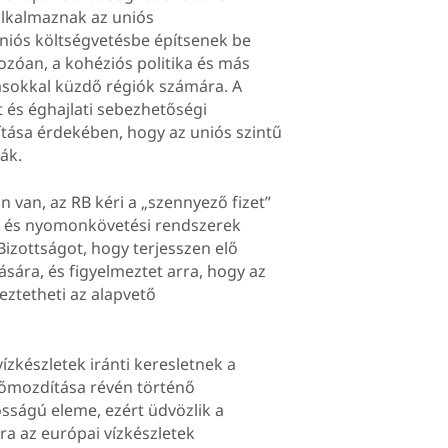
alkalmaznak az uniós
niós költségvetésbe építsenek be
ozóan, a kohéziós politika és más
ásokkal küzdő régiók számára. A
 és éghajlati sebezhetőségi
ítása érdekében, hogy az uniós szintű
ák.
 van, az RB kéri a „szennyező fizet”
iák és nyomonkövetési rendszerek
Bizottságot, hogy terjesszen elő
ására, és figyelmeztet arra, hogy az
eztetheti az alapvető
ízkészletek iránti keresletnek a
lőmozdítása révén történő
osságú eleme, ezért üdvözlik a
úra az európai vízkészletek