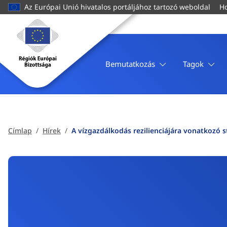
tartalomra
Az Európai Unió hivatalos portáljához tartozó weboldal
Ho
Címlap
Régiók
Európai
Bizottsága
Bemutatkozás
Tagok
Címlap
Hírek
A vízgazdálkodás rezilienciájára vonatkozó s