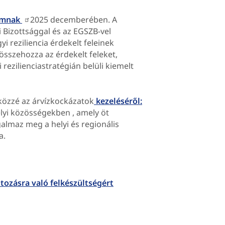
rumnak
2025 decemberében. A
Bizottsággal és az EGSZB-vel
yi reziliencia érdekelt feleinek
 összehozza az érdekelt feleket,
rezilienciastratégián belüli kiemelt
közzé az árvízkockázatok
kezeléséről:
lyi közösségekben , amely öt
almaz meg a helyi és regionális
a.
ltozásra való felkészültségért