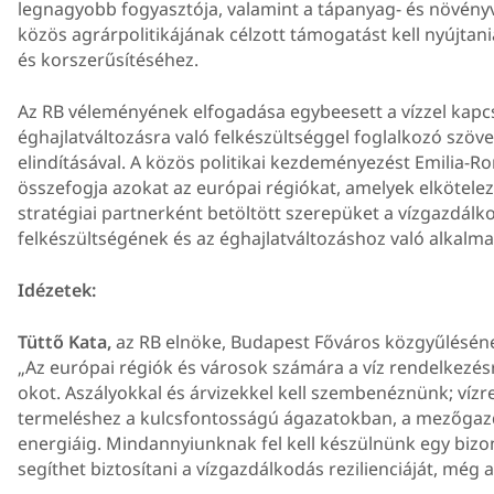
legnagyobb fogyasztója, valamint a tápanyag- és növény
közös agrárpolitikájának célzott támogatást kell nyújtan
és korszerűsítéséhez.
Az RB véleményének elfogadása egybeesett a vízzel kapcso
éghajlatváltozásra való felkészültséggel foglalkozó szövet
elindításával. A közös politikai kezdeményezést Emilia-R
összefogja azokat az európai régiókat, amelyek elkötele
stratégiai partnerként betöltött szerepüket a vízgazdálko
felkészültségének és az éghajlatváltozáshoz való alkal
Idézetek:
Tüttő Kata,
az RB elnöke, Budapest Főváros közgyűléséne
„Az európai régiók és városok számára a víz rendelkezé
okot. Aszályokkal és árvizekkel kell szembenéznünk; vízr
termeléshez a kulcsfontosságú ágazatokban, a mezőgazd
energiáig. Mindannyiunknak fel kell készülnünk egy bizon
segíthet biztosítani a vízgazdálkodás rezilienciáját, még