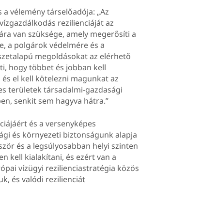
s a vélemény társelőadója: „Az
vízgazdálkodás rezilienciáját az
giára van szüksége, amely megerősíti a
e, a polgárok védelmére és a
észetalapú megoldásokat az elérhető
ti, hogy többet és jobban kell
 és el kell kötelezni magunkat az
yes területek társadalmi-gazdasági
n, senkit sem hagyva hátra.”
nciájáért és a versenyképes
ági és környezeti biztonságunk alapja
őször és a legsúlyosabban helyi szinten
n kell kialakítani, és ezért van a
pai vízügyi rezilienciastratégia közös
k, és valódi rezilienciát