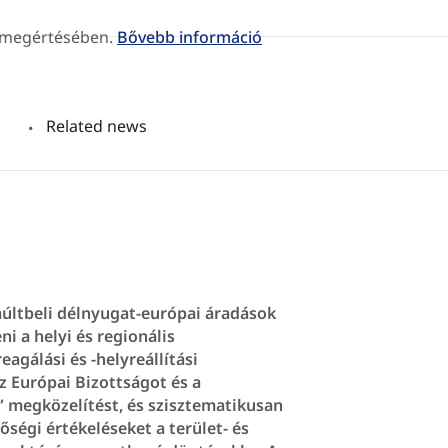
k megértésében.
Bővebb információ
Related news
múltbeli délnyugat-európai áradások
i a helyi és regionális
agálási és -helyreállítási
az Európai Bizottságot és a
a” megközelítést, és szisztematikusan
őségi értékeléseket a terület- és