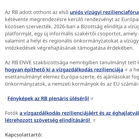
Az RB adott otthont az első
uniós vízügyi rezilienciafó
kétévente megrendezésre kerülő rendezvényt az Európai 
közösen szervezték. 2026-ban a Bizottság elindítja a vízüg
platformját, egy új informális szakértői csoportot, amely
valamint a helyi és regionális önkormányzatokat a vízügyi 
intézkedések végrehajtásának támogatása érdekében.
Az RB ENVE szakbizottsága nemrégiben tanulmányt tett 
hogyan építhető ki a vízgazdálkodás rezilienciája
a he
esettanulmányt elemez Európa-szerte, és ajánlásokat fog
önkormányzatok, a nemzeti kormányok és az EU számár
·
Fényképek az RB plenáris üléséről
Fotók
a vízgazdálkodás rezilienciájáért és az éghajlatvá
létrehozott szövetség elindításáról
Kapcsolattartó: