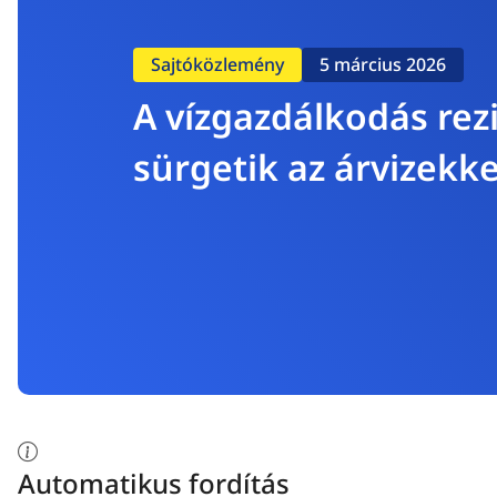
Sajtóközlemény
5 március 2026
A vízgazdálkodás rezi
sürgetik az árvizekke
Automatikus fordítás