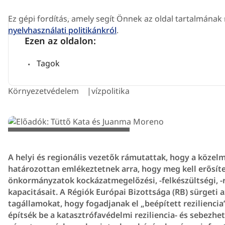
Ez gépi fordítás, amely segít Önnek az oldal tartalmána
nyelvhasználati politikánkról
.
Ezen az oldalon:
Tagok
Környezetvédelem
vízpolitika
© European Union / Emile Windal
A helyi és regionális vezetők rámutattak, hogy a közel
határozottan emlékeztetnek arra, hogy meg kell erősíten
önkormányzatok kockázatmegelőzési, -felkészültségi, -re
kapacitásait. A Régiók Európai Bizottsága (RB) sürgeti 
tagállamokat, hogy fogadjanak el „beépített rezilienci
építsék be a katasztrófavédelmi reziliencia- és sebezhet