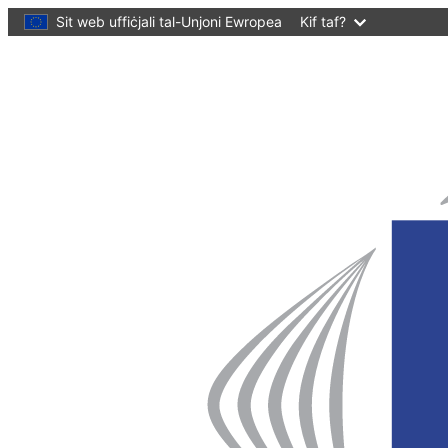
main
Sit web uffiċjali tal-Unjoni Ewropea
Kif taf?
content
Homepage
Kumitat
Ewropew
tar-
Reġjuni