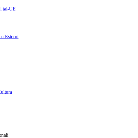
ni tal-UE
 u Esterni
Kultura
onali