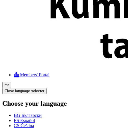
Members' Portal
mt
Close language selector
Choose your language
BG
Български
ES
Español
CS
Čeština