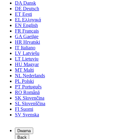
DA
Dansk
DE
Deutsch
ET
Eesti
EL
Ελληνικά
EN
English
FR
Français
GA
Gaeilge
HR
Hrvatski
IT
Italiano
LV
Latviešu
LT
Lietuvių
HU
Magyar
MT
Malti
NL
Nederlands
PL
Polski
PT
Português
RO
Română
SK
Slovenčina
SL
Slovenščina
FI
Suomi
SV
Svenska
Dwarna
Back