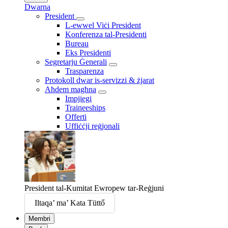
Dwarna
President
L-ewwel Viċi President
Konferenza tal-Presidenti
Bureau
Eks Presidenti
Segretarju Ġenerali
Trasparenza
Protokoll dwar is-servizzi & żjarat
Aħdem magħna
Impjiegi
Traineeships
Offerti
Uffiċċji reġjonali
President tal-Kumitat Ewropew tar-Reġjuni
Iltaqa’ ma’ Kata Tüttő
Membri