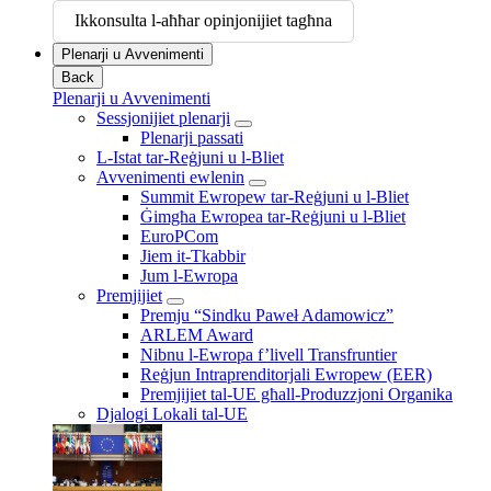
Ikkonsulta l-aħħar opinjonijiet tagħna
Plenarji u Avvenimenti
Back
Plenarji u Avvenimenti
Sessjonijiet plenarji
Plenarji passati
L-Istat tar-Reġjuni u l-Bliet
Avvenimenti ewlenin
Summit Ewropew tar-Reġjuni u l-Bliet
Ġimgħa Ewropea tar-Reġjuni u l-Bliet
EuroPCom
Jiem it-Tkabbir
Jum l-Ewropa
Premjijiet
Premju “Sindku Paweł Adamowicz”
ARLEM Award
Nibnu l-Ewropa f’livell Transfruntier
Reġjun Intraprenditorjali Ewropew (EER)
Premjijiet tal-UE għall-Produzzjoni Organika
Djalogi Lokali tal-UE