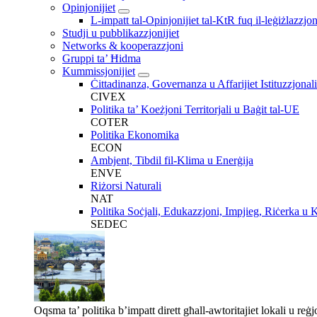
Opinjonijiet
L-impatt tal-Opinjonijiet tal-KtR fuq il-leġiżlazzjo
Studji u pubblikazzjonijiet
Networks & kooperazzjoni
Gruppi ta’ Ħidma
Kummissjonijiet
Ċittadinanza, Governanza u Affarijiet Istituzzjonali
CIVEX
Politika ta’ Koeżjoni Territorjali u Baġit tal-UE
COTER
Politika Ekonomika
ECON
Ambjent, Tibdil fil-Klima u Enerġija
ENVE
Riżorsi Naturali
NAT
Politika Soċjali, Edukazzjoni, Impjieg, Riċerka u 
SEDEC
Oqsma ta’ politika b’impatt dirett għall-awtoritajiet lokali u reġj