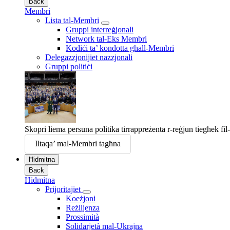
Back
Membri
Lista tal-Membri
Gruppi interreġjonali
Network tal-Eks Membri
Kodiċi ta’ kondotta għall-Membri
Delegazzjonijiet nazzjonali
Gruppi politiċi
Skopri liema persuna politika tirrappreżenta r-reġjun tiegħek fi
Iltaqa’ mal-Membri tagħna
Ħidmitna
Back
Ħidmitna
Prijoritajiet
Koeżjoni
Reżiljenza
Prossimità
Solidarjetà mal-Ukrajna