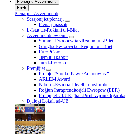
Plenarji u Avvenimenti
Back
Plenarji u Avvenimenti
Sessjonijiet plenarji
Plenarji passati
L-Istat tar-Reġjuni u l-Bliet
Avvenimenti ewlenin
Summit Ewropew tar-Reġjuni u l-Bliet
Ġimgħa Ewropea tar-Reġjuni u l-Bliet
EuroPCom
Jiem it-Tkabbir
Jum l-Ewropa
Premjijiet
Premju “Sindku Paweł Adamowicz”
ARLEM Award
Nibnu l-Ewropa f’livell Transfruntier
Reġjun Intraprenditorjali Ewropew (EER)
Premjijiet tal-UE għall-Produzzjoni Organika
Djalogi Lokali tal-UE