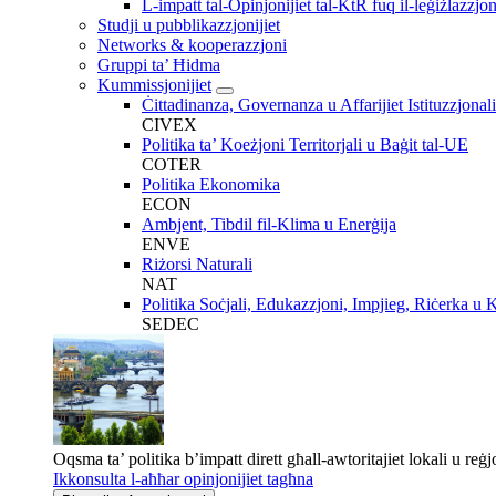
L-impatt tal-Opinjonijiet tal-KtR fuq il-leġiżlazzjo
Studji u pubblikazzjonijiet
Networks & kooperazzjoni
Gruppi ta’ Ħidma
Kummissjonijiet
Ċittadinanza, Governanza u Affarijiet Istituzzjonali
CIVEX
Politika ta’ Koeżjoni Territorjali u Baġit tal-UE
COTER
Politika Ekonomika
ECON
Ambjent, Tibdil fil-Klima u Enerġija
ENVE
Riżorsi Naturali
NAT
Politika Soċjali, Edukazzjoni, Impjieg, Riċerka u 
SEDEC
Oqsma ta’ politika b’impatt dirett għall-awtoritajiet lokali u reġj
Ikkonsulta l-aħħar opinjonijiet tagħna