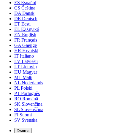
ES
Español
CS
Čeština
DA
Dansk
DE
Deutsch
ET
Eesti
EL
Ελληνικά
EN
English
FR
Français
GA
Gaeilge
HR
Hrvatski
IT
Italiano
LV
Latviešu
LT
Lietuvių
HU
Magyar
MT
Malti
NL
Nederlands
PL
Polski
PT
Português
RO
Română
SK
Slovenčina
SL
Slovenščina
FI
Suomi
SV
Svenska
Dwarna