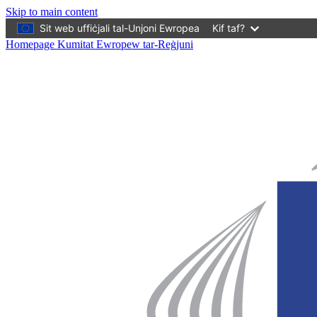
Skip to main content
Sit web uffiċjali tal-Unjoni Ewropea
Kif taf?
Homepage Kumitat Ewropew tar-Reġjuni