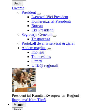
Back
Dwarna
President
L-ewwel Viċi President
Konferenza tal-Presidenti
Bureau
Eks Presidenti
Segretarju Ġenerali
Trasparenza
Protokoll dwar is-servizzi & żjarat
Aħdem magħna
Impjiegi
Traineeships
Offerti
Uffiċċji reġjonali
President tal-Kumitat Ewropew tar-Reġjuni
Iltaqa’ ma’ Kata Tüttő
Membri
Back