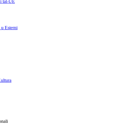
ni tal-UE
 u Esterni
Kultura
onali