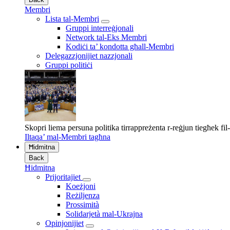
Membri
Lista tal-Membri
Gruppi interreġjonali
Network tal-Eks Membri
Kodiċi ta’ kondotta għall-Membri
Delegazzjonijiet nazzjonali
Gruppi politiċi
Skopri liema persuna politika tirrappreżenta r-reġjun tiegħek fi
Iltaqa’ mal-Membri tagħna
Ħidmitna
Back
Ħidmitna
Prijoritajiet
Koeżjoni
Reżiljenza
Prossimità
Solidarjetà mal-Ukrajna
Opinjonijiet