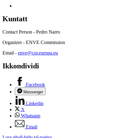
Kuntatt
Contact Person - Pedro Narro
Organizer - ENVE Commission
Email -
enve@cor.europa.eu
Ikkondividi
Facebook
Messenger
Linkedin
X
Whatsapp
Email
Lura għall-bidu tal-paġna