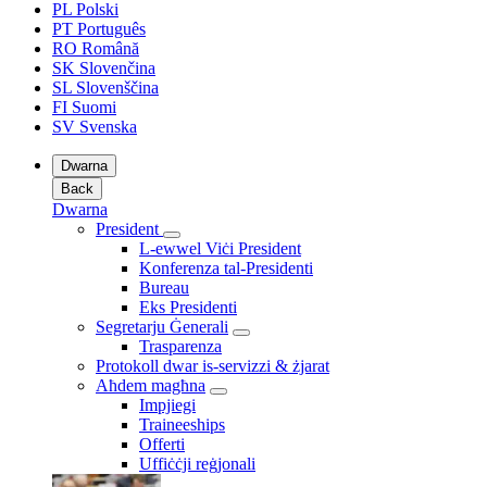
PL
Polski
PT
Português
RO
Română
SK
Slovenčina
SL
Slovenščina
FI
Suomi
SV
Svenska
Dwarna
Back
Dwarna
President
L-ewwel Viċi President
Konferenza tal-Presidenti
Bureau
Eks Presidenti
Segretarju Ġenerali
Trasparenza
Protokoll dwar is-servizzi & żjarat
Aħdem magħna
Impjiegi
Traineeships
Offerti
Uffiċċji reġjonali