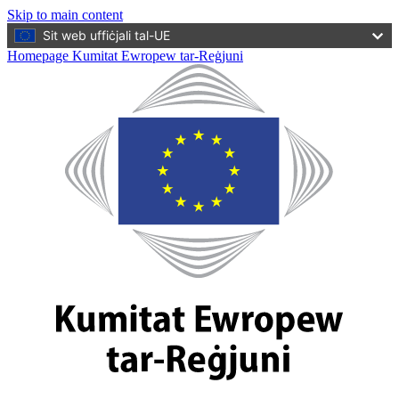
Skip to main content
Sit web uffiċjali tal-UE
Homepage Kumitat Ewropew tar-Reġjuni