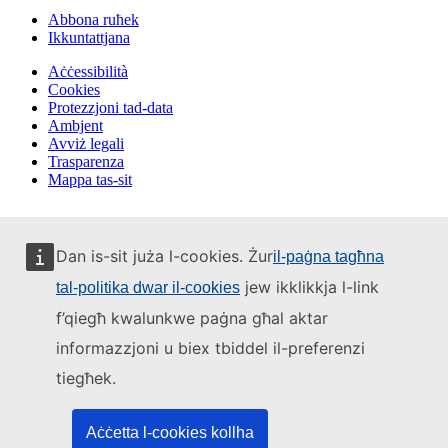
Abbona ruħek
Ikkuntattjana
Aċċessibilità
Cookies
Protezzjoni tad-data
Ambjent
Avviż legali
Trasparenza
Mappa tas-sit
Dan is-sit juża l-cookies. Żur
il-paġna tagħna
jew ikklikkja l-link
tal-politika dwar il-cookies
f’qiegħ kwalunkwe paġna għal aktar
informazzjoni u biex tbiddel il-preferenzi
tiegħek.
Aċċetta l-cookies kollha