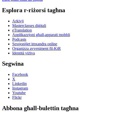
Esplora r-riżorsi tagħna
Arkivji
Masterclasses diġitali
eTranslation
Applikazzjoni għall-apparati mobbli
Podcasts
Sessjonijiet imxandra online
Organizza avveniment fil-KtR
Identità viżiva
Segwina
Facebook
X
Linkedin
Instagram
Youtube
Flickr
Abbona għall-bulettin tagħna