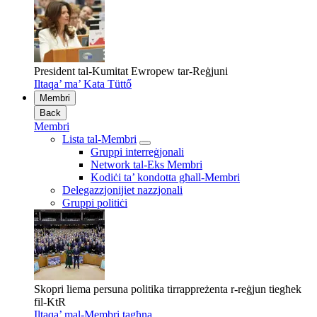
President tal-Kumitat Ewropew tar-Reġjuni
Iltaqa’ ma’ Kata Tüttő
Membri
Back
Membri
Lista tal-Membri
Gruppi interreġjonali
Network tal-Eks Membri
Kodiċi ta’ kondotta għall-Membri
Delegazzjonijiet nazzjonali
Gruppi politiċi
Skopri liema persuna politika tirrappreżenta r-reġjun tiegħek
fil-KtR
Iltaqa’ mal-Membri tagħna