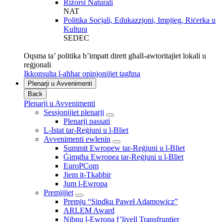
Riżorsi Naturali
NAT
Politika Soċjali, Edukazzjoni, Impjieg, Riċerka u
Kultura
SEDEC
Oqsma ta’ politika b’impatt dirett għall-awtoritajiet lokali u
reġjonali
Ikkonsulta l-aħħar opinjonijiet tagħna
Plenarji u Avvenimenti
Back
Plenarji u Avvenimenti
Sessjonijiet plenarji
Plenarji passati
L-Istat tar-Reġjuni u l-Bliet
Avvenimenti ewlenin
Summit Ewropew tar-Reġjuni u l-Bliet
Ġimgħa Ewropea tar-Reġjuni u l-Bliet
EuroPCom
Jiem it-Tkabbir
Jum l-Ewropa
Premjijiet
Premju “Sindku Paweł Adamowicz”
ARLEM Award
Nibnu l-Ewropa f’livell Transfruntier