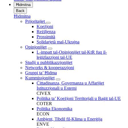
Ħidmitna
Back
Ħidmitna
Prijoritajiet
Koeżjoni
Reżiljenza
Prossimità
Solidarjetà mal-Ukrajna
Opinjonijiet
L-impatt tal-Opinjonijiet tal-KtR fuq il-
leġiżlazzjoni tal-UE
Studji u pubblikazzjonijiet
Networks & kooperazzjoni
Gruppi ta’ Ħidma
Kummissjonijiet
Ċittadinanza, Governanza u Affarijiet
Istituzzjonali u Esterni
CIVEX
Politika ta’ Koeżjoni Territorjali u Baġit tal-UE
COTER
Politika Ekonomika
ECON
Ambjent, Tibdil fil-Klima u Enerġija
ENVE