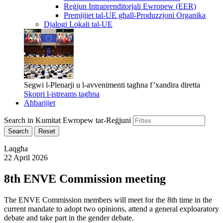
Reġjun Intraprenditorjali Ewropew (EER)
Premjijiet tal-UE għall-Produzzjoni Organika
Djalogi Lokali tal-UE
Segwi l-Plenarji u l-avvenimenti tagħna f’xandira diretta
Skopri l-istreams tagħna
Aħbarijiet
Search in Kumitat Ewropew tar-Reġjuni
Search
Reset
Laqgħa
22 April 2026
8th ENVE Commission meeting
The ENVE Commission members will meet for the 8th time in the
current mandate to adopt two opinions, attend a general exploaratory
debate and take part in the gender debate.