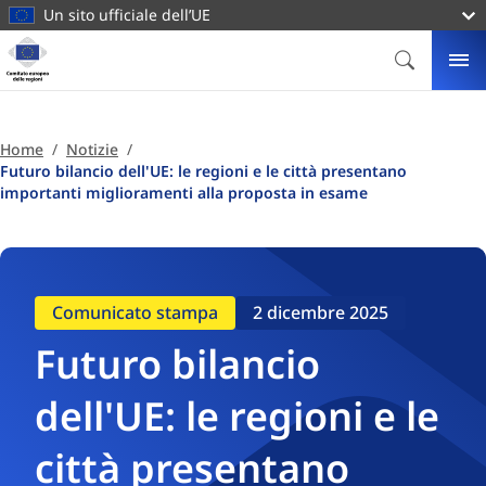
contenuto
Un sito ufficiale dell’UE
principale
Homepage
Comitato
CERCA
ME
europeo
delle
regioni
Home
Notizie
Futuro bilancio dell'UE: le regioni e le città presentano
importanti miglioramenti alla proposta in esame
Comunicato stampa
2 dicembre 2025
Futuro bilancio
dell'UE: le regioni e le
città presentano