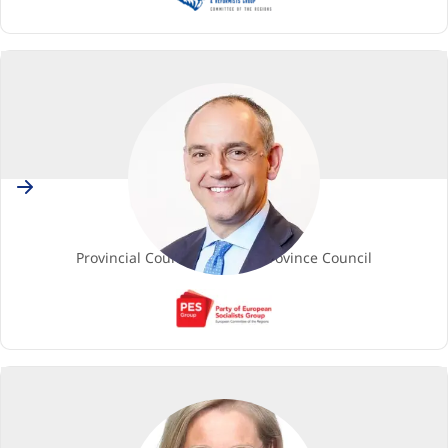
(European
Conservatives
and
Reformists
Group)
Italy
Luca MENESINI
Membro
Provincial Councillor, Lucca Province Council
PES
(Party
of
European
Socialists)