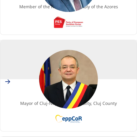
Member of the Regional Assembly of the Azores
PES
(Party
of
European
Socialists)
Romania
Emil BOC
Membro
Mayor of Cluj-Napoca Municipality, Cluj County
EPP
(European
People's
Party)