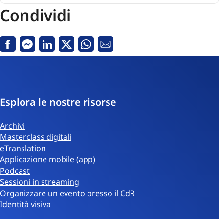
Condividi
Facebook
Messenger
Linkedin
X
Whatsapp
E-
mail
Esplora le nostre risorse
Archivi
Masterclass digitali
eTranslation
Applicazione mobile (app)
Podcast
Sessioni in streaming
Organizzare un evento presso il CdR
Identità visiva