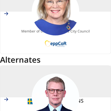
Finland
Sari RAUTIO
Membro
Member of the Hämeenlinna City Council
EPP
(European
People's
Alternates
Party)
Sweden
Kristoffer TAMSONS