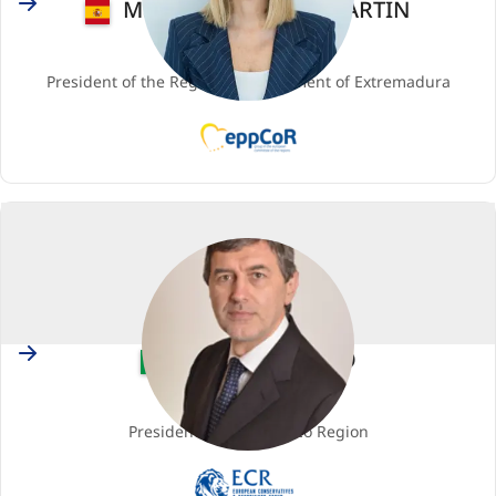
María GUARDIOLA MARTÍN
Membro
President of the Regional Government of Extremadura
EPP
(European
People's
Party)
Italy
Marco MARSILIO
Membro
President of the Abruzzo Region
ECR