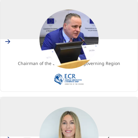
Slovakia
Juraj DROBA
Membro
Chairman of the Bratislava self-governing Region
ECR
(European
Conservatives
and
Reformists
Group)
Spain