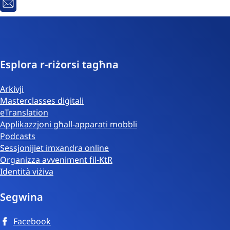
Email
Esplora r-riżorsi tagħna
Arkivji
Masterclasses diġitali
eTranslation
Applikazzjoni għall-apparati mobbli
Podcasts
Sessjonijiet imxandra online
Organizza avveniment fil-KtR
Identità viżiva
Segwina
Facebook