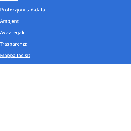
Protezzjoni tad-data
Ambjent
Avviż legali
Trasparenza
Mappa tas-sit