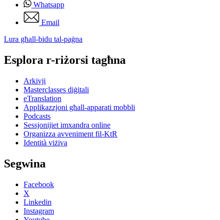
Whatsapp
Email
Lura għall-bidu tal-paġna
Esplora r-riżorsi tagħna
Arkivji
Masterclasses diġitali
eTranslation
Applikazzjoni għall-apparati mobbli
Podcasts
Sessjonijiet imxandra online
Organizza avveniment fil-KtR
Identità viżiva
Segwina
Facebook
X
Linkedin
Instagram
Youtube