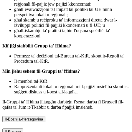
reġjonali fil-pajjiż jew pajjiżi kkonċernati;
għall-evalwazzjoni tal-impatt tal-politiki tal-UE minn
perspettiva lokali u reġjonali;
g
ħal skambju reċiproku ta' informazzjoni diretta dwar l-
iżviluppi politiċi fil-pajjiżi kkonċernati u fl-UE; u
g
ħall-iskambju ta' prattiki tajbin f'oqsma speċifiċi ta'
kooperazzjoni.
Kif jiġi stabbilit Grupp ta' Ħidma?
​​​Permezz ta' deċiżjoni tal-Bureau tal-KtR, skont ir-Regoli ta'
Proċedura tal-KtR.
Min jieħu sehem fil-Gruppi ta' Ħidma?
​Il-membri tal-KtR.
R
appreżentanti lokali u reġjonali mill-pajjiżi msieħba skont is-
suġġett diskuss u l-post tal-laqgħa.
Il-Gruppi ta' Ħidma jiltaqgħu darbtejn f'sena; darba fi Brussell fil-
qafas ta' Jum it-Tkabbir u darba f'pajjiż imsieħeb.​
Il-Bożnija-Ħerzegovina
Il-Kosovo