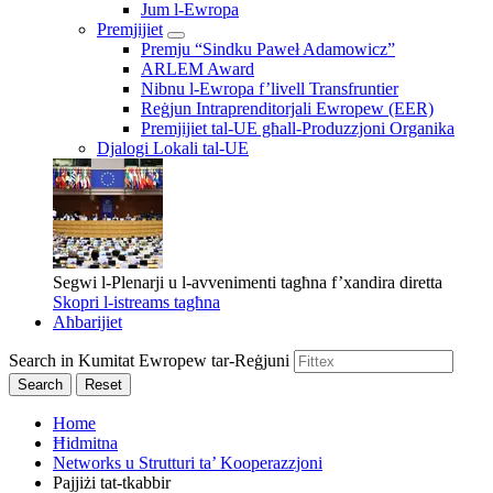
Jum l-Ewropa
Premjijiet
Premju “Sindku Paweł Adamowicz”
ARLEM Award
Nibnu l-Ewropa f’livell Transfruntier
Reġjun Intraprenditorjali Ewropew (EER)
Premjijiet tal-UE għall-Produzzjoni Organika
Djalogi Lokali tal-UE
Segwi l-Plenarji u l-avvenimenti tagħna f’xandira diretta
Skopri l-istreams tagħna
Aħbarijiet
Search in Kumitat Ewropew tar-Reġjuni
Search
Reset
Home
Ħidmitna
Networks u Strutturi ta’ Kooperazzjoni
Pajjiżi tat-tkabbir