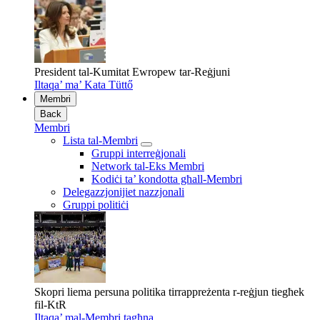
President tal-Kumitat Ewropew tar-Reġjuni
Iltaqa’ ma’ Kata Tüttő
Membri
Back
Membri
Lista tal-Membri
Gruppi interreġjonali
Network tal-Eks Membri
Kodiċi ta’ kondotta għall-Membri
Delegazzjonijiet nazzjonali
Gruppi politiċi
Skopri liema persuna politika tirrappreżenta r-reġjun tiegħek
fil-KtR
Iltaqa’ mal-Membri tagħna