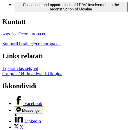
Challenges and opportunities of LRAs’ involvement in the
reconstruction of Ukraine
Kuntatt
wgs_jcc@cor.europa.eu
SupportUkraine@cor.europa.eu
Links relatati
Tqassim tas-setgħat
Grupp ta’ Ħidma dwar l-Ukrajna
Ikkondividi
Facebook
Messenger
Linkedin
X