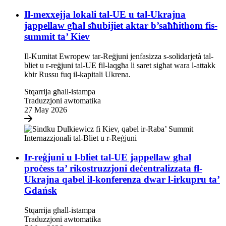
Il-mexxejja lokali tal-UE u tal-Ukrajna
jappellaw għal sħubijiet aktar b’saħħithom fis-
summit ta’ Kiev
Il-Kumitat Ewropew tar-Reġjuni jenfasizza s-solidarjetà tal-
bliet u r-reġjuni tal-UE fil-laqgħa li saret sigħat wara l-attakk
kbir Russu fuq il-kapitali Ukrena.
Stqarrija għall-istampa
Traduzzjoni awtomatika
27 May 2026
Ir-reġjuni u l-bliet tal-UE jappellaw għal
proċess ta’ rikostruzzjoni deċentralizzata fl-
Ukrajna qabel il-konferenza dwar l-irkupru ta’
Gdańsk
Stqarrija għall-istampa
Traduzzjoni awtomatika