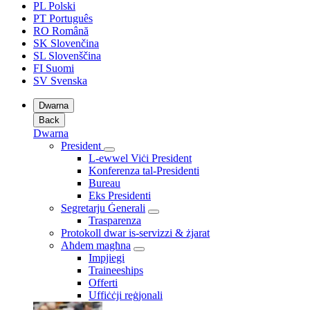
PL
Polski
PT
Português
RO
Română
SK
Slovenčina
SL
Slovenščina
FI
Suomi
SV
Svenska
Dwarna
Back
Dwarna
President
L-ewwel Viċi President
Konferenza tal-Presidenti
Bureau
Eks Presidenti
Segretarju Ġenerali
Trasparenza
Protokoll dwar is-servizzi & żjarat
Aħdem magħna
Impjiegi
Traineeships
Offerti
Uffiċċji reġjonali