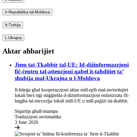
Ir-Repubblika tal-Moldova
It-Turkija
L-Ukrajna
Aktar aħbarijiet
Jiem tat-Tkabbir tal-UE: Id-diżinformazzjoni
fiċ-ċentru tal-attenzjoni qabel it-taħditiet ta’
sħubija mal-Ukrajna u l-Moldova
Il-ħtieġa għal kooperazzjoni aktar mill-qrib mal-awtoritajiet
lokali biex tiġi miġġielda d-diżinformazzjoni enfasizzata fil-
laqgħa tal-mexxejja lokali mill-UE u mill-pajjiżi tat-tkabbir.
Stqarrija għall-istampa
Traduzzjoni awtomatika
3 June 2026