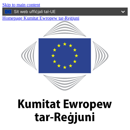
Skip to main content
Sit web uffiċjali tal-UE
Homepage Kumitat Ewropew tar-Reġjuni