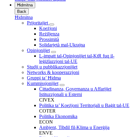
Ħidmitna
Back
Ħidmitna
Prijoritajiet
Koeżjoni
Reżiljenza
Prossimità
Solidarjetà mal-Ukrajna
Opinjonijiet
L-impatt tal-Opinjonijiet tal-KtR fuq il-
leġiżlazzjoni tal-UE
Studji u pubblikazzjonijiet
Networks & kooperazzjoni
Gruppi ta’ Ħidma
Kummissjonijiet
Ċittadinanza, Governanza u Affarijiet
Istituzzjonali u Esterni
CIVEX
Politika ta’ Koeżjoni Territorjali u Baġit tal-UE
COTER
Politika Ekonomika
ECON
Ambjent, Tibdil fil-Klima u Enerġija
ENVE