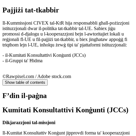
Pajjiżi tat-tkabbir
​Il-Kummissjoni CIVEX tal-KtR hija responsabbli għall-pożizzjoni
istituzzjonali dwar il-politika tat-tkabbir tal-UE. Sabiex jiġu
promossi d-djalogu u l-kooperazzjoni bejn l-awtoritajiet lokali u
reġjonali fl-UE u fil-pajjiżi tat-tkabbir, u biex jingħataw appoġġ fi
triqthom lejn l-UE, inħolqu żewġ tipi ta' pjattaformi istituzzjonali:
- il-Kumitati Konsultattivi Konġunti (JCCs)
- il-Gruppi ta' Ħidma
©Rawpixel.com / Adobe stock.com
Show table of contents
F’din il-paġna
Kumi​tati Konsultattivi Konġunti (JCCs)
Dikjarazzjoni tal-missjoni
Il-Kumitat Konsultattiv Konġunt jipprovdi forma ta' kooperazzjoni