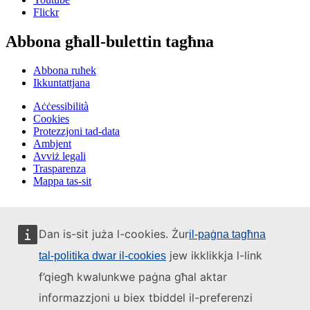
Flickr
Abbona għall-bulettin tagħna
Abbona ruħek
Ikkuntattjana
Aċċessibilità
Cookies
Protezzjoni tad-data
Ambjent
Avviż legali
Trasparenza
Mappa tas-sit
Dan is-sit juża l-cookies. Żur
il-paġna tagħna
jew ikklikkja l-link
tal-politika dwar il-cookies
f’qiegħ kwalunkwe paġna għal aktar
informazzjoni u biex tbiddel il-preferenzi