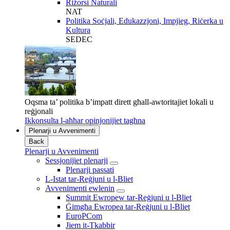
Riżorsi Naturali
NAT
Politika Soċjali, Edukazzjoni, Impjieg, Riċerka u
Kultura
SEDEC
Oqsma ta’ politika b’impatt dirett għall-awtoritajiet lokali u
reġjonali
Ikkonsulta l-aħħar opinjonijiet tagħna
Plenarji u Avvenimenti
Back
Plenarji u Avvenimenti
Sessjonijiet plenarji
Plenarji passati
L-Istat tar-Reġjuni u l-Bliet
Avvenimenti ewlenin
Summit Ewropew tar-Reġjuni u l-Bliet
Ġimgħa Ewropea tar-Reġjuni u l-Bliet
EuroPCom
Jiem it-Tkabbir