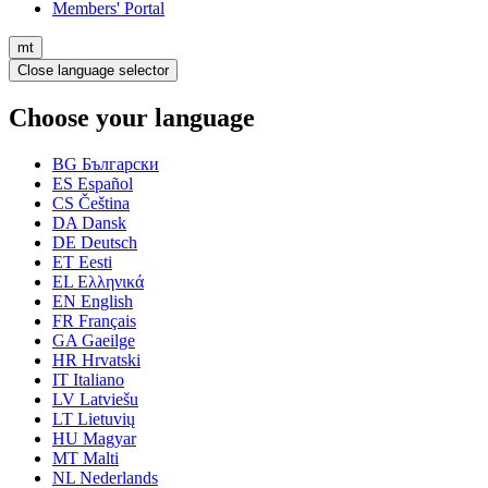
Members' Portal
mt
Close language selector
Choose your language
BG
Български
ES
Español
CS
Čeština
DA
Dansk
DE
Deutsch
ET
Eesti
EL
Ελληνικά
EN
English
FR
Français
GA
Gaeilge
HR
Hrvatski
IT
Italiano
LV
Latviešu
LT
Lietuvių
HU
Magyar
MT
Malti
NL
Nederlands