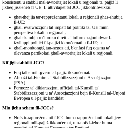
konsistenti u stabbli mal-awtoritajiet lokali u reġjonali ta' pajjiż li
jixtieq jissieħeb fl-UE. L-attivitajiet tal-JCC jikkontribwixxu:
​​għat-tħejjija tar-rappreżentanti lokali u reġjonali għas-sħubija
fl-UE;
għall-evalwazzjoni tal-impatt tal-politiki tal-UE minn
perspettiva lokali u reġjonali;
għal skambju reċiproku dirett ta' informazzjoni dwar l-
iżviluppi politiċi fil-pajjiżi kkonċernati u fl-UE; u
għall-monitoraġġ tan-negozjati, b'enfasi fuq oqsma ta'
rilevanza partikolari għall-awtoritajiet lokali u reġjonali.
Kif jiġi stabbilit JCC?
​​Fuq talba mill-gvern tal-pajjiż ikkonċernat.
Abbażi tal-Ftehim ta' Stabbilizzazzjoni u Assoċjazzjoni
(FSA).
P
ermezz ta' dikjarazzjoni uffiċjali tal-Kunsill ta'
Stabbilizzazzjoni u ta' Assoċjazzjoni bejn il-Kunsill tal-Unjoni
Ewropea u l-pajjiż kandidat.
Min jieħu sehem fil-JCCs?
​​Nofs ir-rappreżentanti f'JCC huma rappreżentanti lokali jew
reġjonali mill-pajjiż ikkonċernat, u n-nofs l-ieħor huma
membri tal-Kumitat Ewropew tar-Reġjuni.