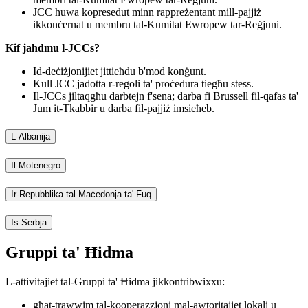
JCC huwa kopresedut minn rappreżentant mill-pajjiż
ikkonċernat u membru tal-Kumitat Ewropew tar-Reġjuni.
Kif jaħdmu l-JCCs?
​​Id-deċiżjonijiet jittieħdu b'mod konġunt.
Kull JCC jadotta r-regoli ta' proċedura tiegħu stess.
Il-JCCs jiltaqgħu darbtejn f'sena; darba fi Brussell fil-qafas ta'
Jum it-Tkabbir u darba fil-pajjiż imsieħeb.
L-Albanija
Il-Motenegro
Ir-Repubblika tal-Maċedonja ta' Fuq
Is-Serbja
Gruppi ta​​' Ħidma
L-attivitajiet tal-Gruppi ta' Ħidma jikkontribwixxu:
​għat-trawwim tal-kooperazzjoni mal-awtoritajiet lokali u